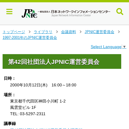
メ
トップページ
ライブラリ
会議資料
JPNIC運営委員会
>
>
>
>
イ
1997-2001年のJPNIC運営委員会
ン
Select Language
▼
コ
ン
テ
第42回社団法人JPNIC運営委員会
ン
ツ
へ
日時：
ジ
2000年10月12日(木) 16:00～18:00
ャ
場所：
ン
プ
東京都千代田区神田小川町 1-2
す
風雲堂ビル 1F
る
TEL: 03-5297-2311
議事録