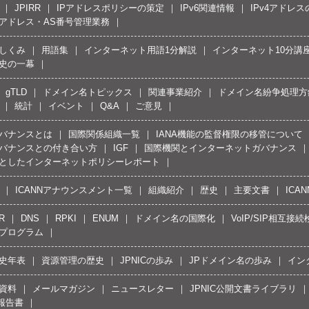
JPIRR
IPアドレスポリシーの策定
IPv6関連情報
IPv4アドレ
Pアドレス・AS番号管理業務
しくみ
用語集
インターネット用語1分解説
インターネット10分講
史の一幕
gTLD
ドメイン名トピックス
関連事業紹介
ドメイン名紛争処理方針
統計
イベント
Q&A
ご意見
バナンスとは
国際関係組織一覧
IANA機能の監督権限の移管について
バナンスとの付き合い方
IGF
国際機関とインターネットガバナンス
としたインターネットポリシーレポート
ICANNアナウンスメント一覧
組織紹介
歴史
主要文書
ICA
R
DNS
RPKI
ENUM
ドメイン名の国際化
VoIP/SIP相互
プログラム
史年表
資源管理の歴史
JPNICの歩み
JPドメイン名の歩み
イン
資料
メールマガジン
ニュースレター
JPNIC公開文書ライブラリ
報告書