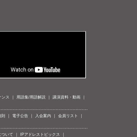
ナンス
用語集/用語解説
講演資料・動画
細則
電子公告
入会案内
会員リスト
について
IPアドレストピックス