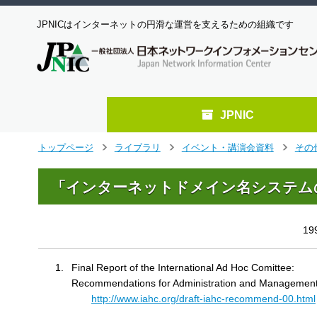
JPNICはインターネットの円滑な運営を支えるための組織です
JPNIC
メ
トップページ
ライブラリ
イベント・講演会資料
その
>
>
>
イ
ン
「インターネットドメイン名システム
コ
ン
テ
1
ン
ツ
へ
Final Report of the International Ad Hoc Comittee:
ジ
Recommendations for Administration and Managemen
ャ
http://www.iahc.org/draft-iahc-recommend-00.html
ン
プ