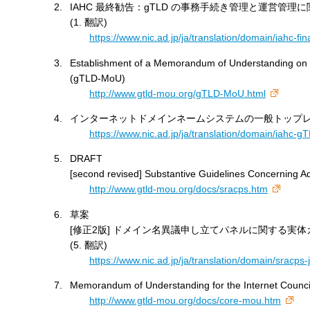
IAHC 最終勧告：gTLD の事務手続き管理と運営管理
す
(1. 翻訳)
る
https://www.nic.ad.jp/ja/translation/domain/iahc-fin
Establishment of a Memorandum of Understanding on
(gTLD-MoU)
http://www.gtld-mou.org/gTLD-MoU.html
インターネットドメインネームシステムの一般トップレベ
https://www.nic.ad.jp/ja/translation/domain/iahc-
DRAFT
[second revised] Substantive Guidelines Concerning 
http://www.gtld-mou.org/docs/sracps.htm
草案
[修正2版] ドメイン名異議申し立てパネルに関する実
(5. 翻訳)
https://www.nic.ad.jp/ja/translation/domain/sracps-
Memorandum of Understanding for the Internet Council
http://www.gtld-mou.org/docs/core-mou.htm