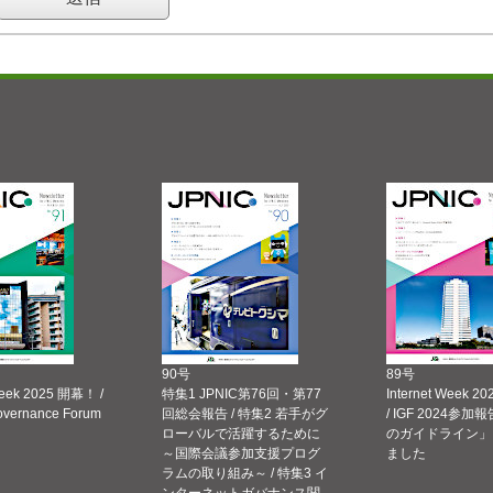
90号
89号
Week 2025 開幕！ /
特集1 JPNIC第76回・第77
Internet Week
Governance Forum
回総会報告 / 特集2 若手がグ
/ IGF 2024参加報
ローバルで活躍するために
のガイドライン」
～国際会議参加支援プログ
ました
ラムの取り組み～ / 特集3 イ
ンターネットガバナンス関