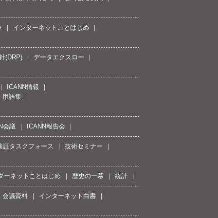
座
インターネットことはじめ
(DRP)
データエクスロー
ICANN情報
用語集
NN会議
ICANN報告会
接続検証タスクフォース
技術セミナー
ターネットことはじめ
歴史の一幕
統計
会議資料
インターネット白書