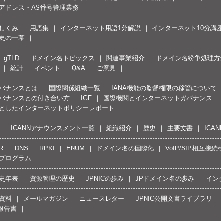
Pアドレス・AS番号管理業務
しくみ
用語集
インターネット用語1分解説
インターネット10分講
史の一幕
gTLD
ドメイン名トピックス
関連事業紹介
ドメイン名紛争処理方針
統計
イベント
Q&A
ご意見
バナンスとは
国際関係組織一覧
IANA機能の監督権限の移管について
バナンスとの付き合い方
IGF
国際機関とインターネットガバナンス
としたインターネットポリシーレポート
ICANNアナウンスメント一覧
組織紹介
歴史
主要文書
ICA
R
DNS
RPKI
ENUM
ドメイン名の国際化
VoIP/SIP相互
プログラム
史年表
資源管理の歴史
JPNICの歩み
JPドメイン名の歩み
イン
資料
メールマガジン
ニュースレター
JPNIC公開文書ライブラリ
報告書