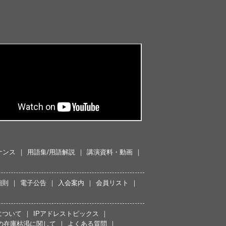
ナンス
用語集/用語解説
講演資料・動画
細則
電子公告
入会案内
会員リスト
について
IPアドレストピックス
スの在庫枯渇に関して
よくある質問