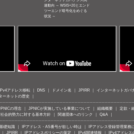
連動向 ～ WSIS+20とエンド
ツーエンド暗号化をめぐる
状況 ～
IPv4アドレス移転
DNS
ドメイン名
JPIRR
インターネットガバ
ターネットの歴史
JPNICの理念
JPNICが実施している事業について
組織概要
定款・
反社会的勢力に対する基本方針
関連団体へのリンク
Q&A
の基礎知識
IPアドレス・AS番号が欲しい時は
IPアドレス登録管理業務
JPIRR
IPアドレスポリシーの策定
IPv6関連情報
IPv4アドレ