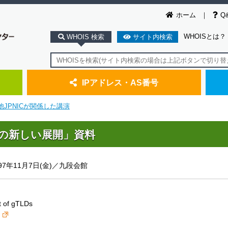
ホーム
Q
WHOISとは？
WHOIS 検索
サイト内検索
IPアドレス・AS番号
他JPNICが関係した講演
の新しい展開」資料
997年11月7日(金)／九段会館
t of gTLDs