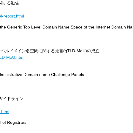
に関する勧告
al-report.html
 the Generic Top Level Domain Name Space of the Internet Domain N
ルドメイン名空間に関する覚書(gTLD-MoU)の成立
gTLD-MoU.html
Administrative Domain name Challenge Panels
体ガイドライン
j.html
 of Registrars