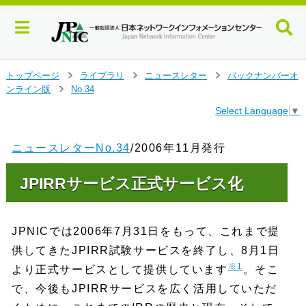
メ
トップページ
ライブラリ
ニュースレター
バックナンバーオ
>
>
>
イ
ンライン版
No.34
>
ン
Select Language
▼
コ
ン
テ
ニュースレターNo.34
/2006年11月発行
ン
ツ
JPIRRサービス正式サービス化
へ
ジ
ャ
ン
JPNICでは2006年7月31日をもって、これまで提
プ
供してきたJPIRR試験サービスを終了し、8月1日
す
る
※1
より正式サービスとして提供しています
。そこ
で、今後もJPIRRサービスを広く活用していただ