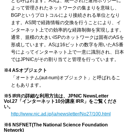
とも呼ばれます。ASは、統一された運用ポリシーに
よって管理されたネットワークの集まりを意味し、
BGPというプロトコルにより接続される単位となり
ます。AS間で経路情報の交換を行うことにより、イ
ンターネット上での効率的な経路制御を実現します。
通常、規模の大きいISPのネットワークは固有のASを
形成しています。ASは16ビットの数字を用いたAS番
号によってインターネット上で一意に識別され、日本
ではJPNICがその割り当てと管理を行っています。
※4 ASオブジェクト
「オートナム(aut-num)オブジェクト」と呼ばれるこ
ともあります。
※5 IRRの詳細な利用方法は、JPNIC NewsLetter
Vol.27「インターネット10分講座 IRR」をご覧くださ
い。
http://www.nic.ad.jp/ja/newsletter/No27/100.html
※6 NSFNET(The National Science Foundation
Network)