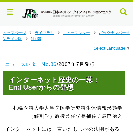
メ
トップページ
ライブラリ
ニュースレター
バックナンバーオ
>
>
>
イ
ンライン版
No.36
>
ン
Select Language
▼
コ
ン
テ
ニュースレターNo.36
/2007年7月発行
ン
ツ
インターネット歴史の一幕：
へ
ジ
End Userからの発想
ャ
ン
プ
札幌医科大学大学院医学研究科生体情報形態学
す
る
（解剖学）教授兼任学長補佐 / 辰巳治之
インターネットには、言いだしっぺの法則がある