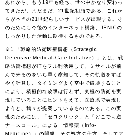
あれから、もう19年も経ち、世の中かなり変わっ
てきたが、まだまだ、21世紀初頭である。これか
らが本当の21世紀らしいサービスが出現する。そ
のためにも今後のインターネット構築、JPNICの
しっかりした活動に期待するものである。
※1 「戦略的防衛医療構想（Strategic
Defensive Medical-Care Initiative）」とは、戦
略防衛構想がITをフル利活用して、ミサイルが飛
んで来るのをいち早く察知して、その軌道をすば
やく計算し、タイミングよく空中で破壊すること
により、積極的な攻撃は行わず、究極の防衛を実
現していることにヒントをえて、医療系で実現し
ようと、我々が提案しているものである。この実
現のためには、「ゼロクリック」と「どこでも逆
ナースコール」による「情報薬（Info-
Medicine）」の開発、その処方の仕方、そしてア