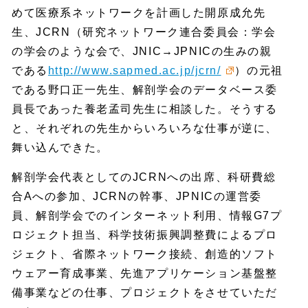
めて医療系ネットワークを計画した開原成允先
生、JCRN（研究ネットワーク連合委員会：学会
の学会のような会で、JNIC→JPNICの生みの親
である
http://www.sapmed.ac.jp/jcrn/
）の元祖
である野口正一先生、解剖学会のデータベース委
員長であった養老孟司先生に相談した。そうする
と、それぞれの先生からいろいろな仕事が逆に、
舞い込んできた。
解剖学会代表としてのJCRNへの出席、科研費総
合Aへの参加、JCRNの幹事、JPNICの運営委
員、解剖学会でのインターネット利用、情報G7プ
ロジェクト担当、科学技術振興調整費によるプロ
ジェクト、省際ネットワーク接続、創造的ソフト
ウェアー育成事業、先進アプリケーション基盤整
備事業などの仕事、プロジェクトをさせていただ