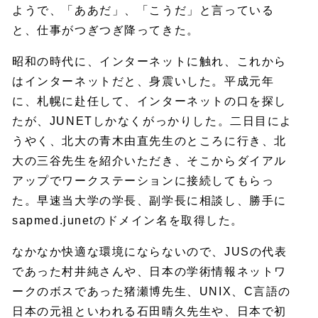
ようで、「ああだ」、「こうだ」と言っている
と、仕事がつぎつぎ降ってきた。
昭和の時代に、インターネットに触れ、これから
はインターネットだと、身震いした。平成元年
に、札幌に赴任して、インターネットの口を探し
たが、JUNETしかなくがっかりした。二日目によ
うやく、北大の青木由直先生のところに行き、北
大の三谷先生を紹介いただき、そこからダイアル
アップでワークステーションに接続してもらっ
た。早速当大学の学長、副学長に相談し、勝手に
sapmed.junetのドメイン名を取得した。
なかなか快適な環境にならないので、JUSの代表
であった村井純さんや、日本の学術情報ネットワ
ークのボスであった猪瀬博先生、UNIX、C言語の
日本の元祖といわれる石田晴久先生や、日本で初