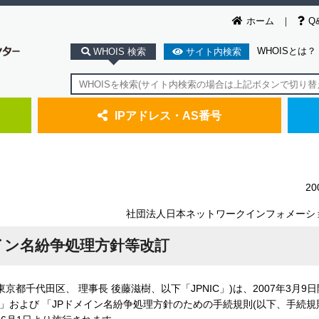
ホーム
Q
WHOISとは？
WHOIS 検索
サイト内検索
IPアドレス・AS番号
2
社団法人日本ネットワークインフォメーシ
イン名紛争処理方針等改訂
千代田区、 理事長 後藤滋樹、以下「JPNIC」)は、2007年3月9
P)」および 「JPドメイン名紛争処理方針のための手続規則(以下、手続規