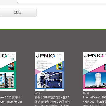
90号
89号
Week 2025 開幕！ /
特集1 JPNIC第76回・第77
Internet Week
Governance Forum
回総会報告 / 特集2 若手がグ
/ IGF 2024参加報
ローバルで活躍するために
のガイドライン」