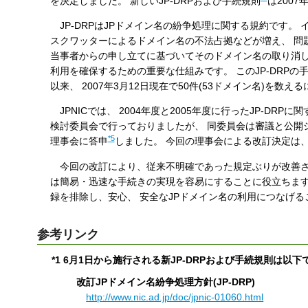
を決定しました。 新しいJP-DRPおよび手続規則
は200
す
JP-DRPはJPドメイン名の紛争処理に関する規約です。
る
スクワッターによるドメイン名の不法占拠などが増え、 問題
当事者からの申し立てに基づいてそのドメイン名の取り消し
利用を確保するための重要な仕組みです。 このJP-DRPの手
以来、 2007年3月12日現在で50件(53ドメイン名)を数え
JPNICでは、 2004年度と2005年度に行ったJP-DRP
検討委員会で行っておりましたが、 同委員会は審議と公開
*5
理事会に答申
しました。 今回の理事会による改訂決定は
今回の改訂により、従来不明確であった規定ぶりが改善され
は簡易・迅速な手続きの実現を容易にすることに役立ちます。
録を排除し、安心、 安全なJPドメイン名の利用につなげ
参考リンク
*1
6月1日から施行される新JP-DRPおよび手続規則は以
改訂JPドメイン名紛争処理方針(JP-DRP)
http://www.nic.ad.jp/doc/jpnic-01060.html