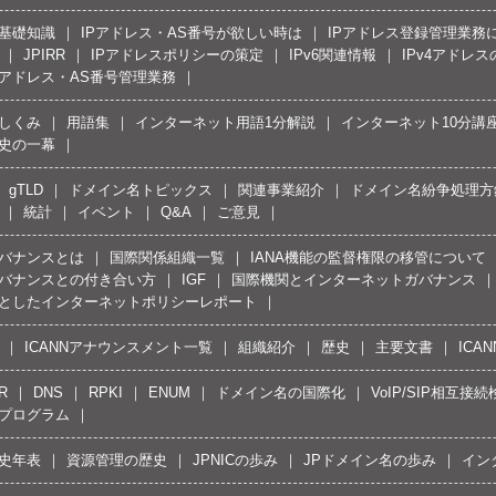
の基礎知識
IPアドレス・AS番号が欲しい時は
IPアドレス登録管理業務
JPIRR
IPアドレスポリシーの策定
IPv6関連情報
IPv4アドレ
Pアドレス・AS番号管理業務
しくみ
用語集
インターネット用語1分解説
インターネット10分講
史の一幕
gTLD
ドメイン名トピックス
関連事業紹介
ドメイン名紛争処理方針
統計
イベント
Q&A
ご意見
バナンスとは
国際関係組織一覧
IANA機能の監督権限の移管について
バナンスとの付き合い方
IGF
国際機関とインターネットガバナンス
としたインターネットポリシーレポート
ICANNアナウンスメント一覧
組織紹介
歴史
主要文書
ICA
R
DNS
RPKI
ENUM
ドメイン名の国際化
VoIP/SIP相互
プログラム
史年表
資源管理の歴史
JPNICの歩み
JPドメイン名の歩み
イン