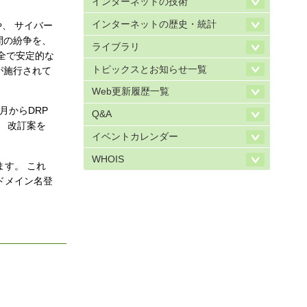
インターネットの技術
インターネットの歴史・統計
、 サイバー
間の紛争を、
ライブラリ
全で安定的な
トピックスとお知らせ一覧
Pが施行されて
Web更新履歴一覧
8月からDRP
Q&A
、 改訂案を
イベントカレンダー
WHOIS
す。 これ
ドメイン名登