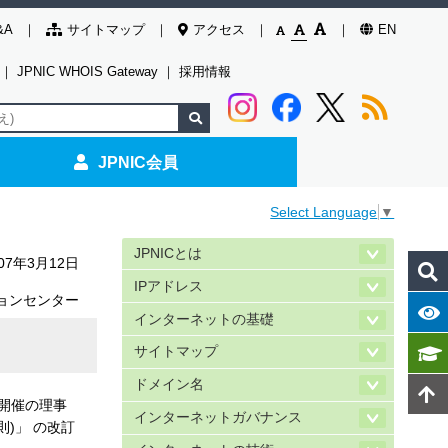
&A
サイトマップ
アクセス
EN
｜
JPNIC WHOIS Gateway
｜
採用情報
JPNIC会員
Select Language
▼
JPNICとは
007年3月12日
IPアドレス
ョンセンター
インターネットの基礎
サイトマップ
ドメイン名
日開催の理事
インターネットガバナンス
則)」 の改訂