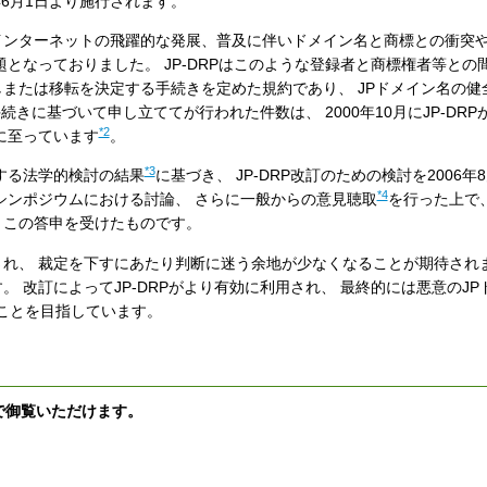
7年6月1日より施行されます。
 インターネットの飛躍的な発展、普及に伴いドメイン名と商標との衝突や
となっておりました。 JP-DRPはこのような登録者と商標権者等との
または移転を決定する手続きを定めた規約であり、 JPドメイン名の健
続きに基づいて申し立ててが行われた件数は、 2000年10月にJP-DR
*2
るに至っています
。
*3
に関する法学的検討の結果
に基づき、 JP-DRP改訂のための検討を2006年
*4
シンポジウムにおける討論、 さらに一般からの意見聴取
を行った上で
、この答申を受けたものです。
、 裁定を下すにあたり判断に迷う余地が少なくなることが期待されま
 改訂によってJP-DRPがより有効に利用され、 最終的には悪意のJP
ることを目指しています。
下で御覧いただけます。