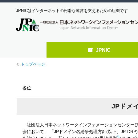
JPNICはインターネットの円滑な運営を支えるための組織です
JPNIC
メ
トップページ
イ
ン
コ
各位
ン
テ
ン
JPドメ
ツ
へ
ジ
社団法人日本ネットワークインフォメーションセンター(東京都
ャ
会において、 「JPドメイン名紛争処理方針(以下、JP-DR
ン
*1
プ