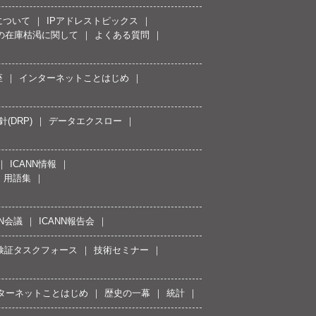
について
IPアドレストピックス
スの在庫枯渇に関して
よくある質問
座
インターネットことはじめ
(DRP)
データエクスロー
ICANN情報
用語集
NN会議
ICANN報告会
接続検証タスクフォース
技術セミナー
ターネットことはじめ
歴史の一幕
統計