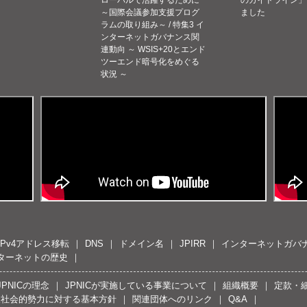
～国際会議参加支援プログ
ました
ラムの取り組み～ / 特集3 イ
ンターネットガバナンス関
連動向 ～ WSIS+20とエンド
ツーエンド暗号化をめぐる
状況 ～
IPv4アドレス移転
DNS
ドメイン名
JPIRR
インターネットガバ
ターネットの歴史
JPNICの理念
JPNICが実施している事業について
組織概要
定款・
反社会的勢力に対する基本方針
関連団体へのリンク
Q&A