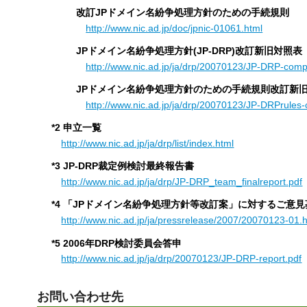
改訂JPドメイン名紛争処理方針のための手続規則
http://www.nic.ad.jp/doc/jpnic-01061.html
JPドメイン名紛争処理方針(JP-DRP)改訂新旧対照表
http://www.nic.ad.jp/ja/drp/20070123/JP-DRP-comp
JPドメイン名紛争処理方針のための手続規則改訂新
http://www.nic.ad.jp/ja/drp/20070123/JP-DRPrules
*2 申立一覧
http://www.nic.ad.jp/ja/drp/list/index.html
*3
JP-DRP裁定例検討最終報告書
http://www.nic.ad.jp/ja/drp/JP-DRP_team_finalreport.pdf
*4
「JPドメイン名紛争処理方針等改訂案」に対するご意見
http://www.nic.ad.jp/ja/pressrelease/2007/20070123-01.
*5
2006年DRP検討委員会答申
http://www.nic.ad.jp/ja/drp/20070123/JP-DRP-report.pdf
お問い合わせ先