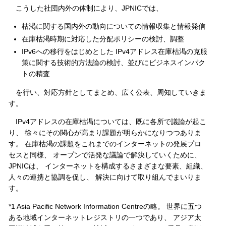
こうした社団内外の体制により、JPNICでは、
枯渇に関する国内外の動向についての情報収集と情報発信
在庫枯渇時期に対応した分配ポリシーの検討、調整
IPv6への移行をはじめとした IPv4アドレス在庫枯渇の克服
策に関する技術的方法論の検討、並びにビジネスインパク
トの精査
を行い、対応方針としてまとめ、広く公表、周知していきま
す。
IPv4アドレスの在庫枯渇については、既に各所で議論が起こ
り、 徐々にその関心が高まり課題が明らかになりつつありま
す。 在庫枯渇の課題をこれまでのインターネットの発展プロ
セスと同様、 オープンで活発な議論で解決していくために、
JPNICは、 インターネットを構成するさまざまな要素、組織、
人々の連携と協調を促し、 解決に向けて取り組んでまいりま
す。
*1
Asia Pacific Network Information Centreの略。 世界に五つ
ある地域インターネットレジストリの一つであり、 アジア太