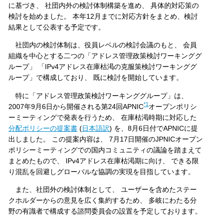
に基づき、 社団内外の検討体制構築を進め、 具体的対応策の
検討を始めました。 本年12月までに対応方針をまとめ、検討
結果として公表する予定です。
社団内の検討体制は、役員レベルの検討会議のもと、 会員
組織を中心とする二つの「アドレス管理政策検討ワーキンググ
ループ」 「IPv4アドレス在庫枯渇の克服策検討ワーキンググ
ループ」で構成しており、 既に検討を開始しています。
特に「アドレス管理政策検討ワーキンググループ」は、
*1
2007年9月6日から開催される第24回APNIC
オープンポリシ
ーミーティングで発表を行うため、 在庫枯渇時期に対応した
分配ポリシーの提案書
(
日本語訳
) を、8月6日付でAPNICに提
出しました。 この提案内容は、 7月17日開催のJPNICオープン
ポリシーミーティングでの国内コミュニティの議論を踏まえて
まとめたもので、 IPv4アドレス在庫枯渇期に向け、 できる限
り混乱を回避しグローバルな協調の実現を目指しています。
また、社団外の検討体制として、 ユーザーを含めたステー
クホルダーからの意見を広く集約するため、 多岐にわたる分
野の有識者で構成する諮問委員会の設置を予定しております。