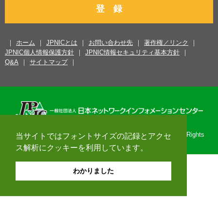
登 録
ホーム
JPNICとは
お問い合わせ先
著作権／リンク
JPNIC個人情報保護方針
JPNIC情報セキュリティ基本方針
Q&A
サイトマップ
Copyright© 1996-2026 Japan Network Information Center. All Rights
当サイトではフォントサイズの記録とアクセ
Reserved.
ス解析にクッキーを利用しています。
わかりました