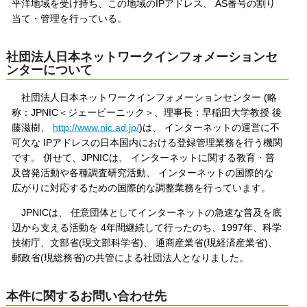
平洋地域を受け持ち、この地域のIPアドレス、 AS番号の割り
当て・管理を行っている。
社団法人日本ネットワークインフォメーションセ
ンターについて
社団法人日本ネットワークインフォメーションセンター (略
称：JPNIC＜ジェーピーニック＞、理事長：早稲田大学教授 後
藤滋樹、
http://www.nic.ad.jp/
)は、 インターネットの運営に不
可欠な IPアドレスの日本国内における登録管理業務を行う機関
です。 併せて、JPNICは、 インターネットに関する教育・普
及啓発活動や各種調査研究活動、 インターネットの国際的な
広がりに対応するための国際的な調整業務を行っています。
JPNICは、 任意団体としてインターネットの急速な普及を底
辺から支える活動を 4年間継続して行ったのち、1997年、科学
技術庁、文部省(現文部科学省)、 通商産業省(現経済産業省)、
郵政省(現総務省)の共管による社団法人となりました。
本件に関するお問い合わせ先