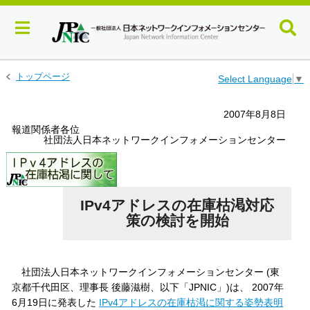
メ
トップページ
Select Language
▼
イ
ン
2007年8月8日
コ
報道関係者各位
ン
社団法人日本ネットワークインフォメーションセンター
テ
ン
ツ
へ
ジ
IPv4アドレスの在庫枯渇対応
ャ
策の検討を開始
ン
プ
す
る
社団法人日本ネットワークインフォメーションセンター (東
京都千代田区、理事長 後藤滋樹、以下「JPNIC」)は、 2007年
6月19日に発表した
IPv4アドレスの在庫枯渇に関する姿勢表明