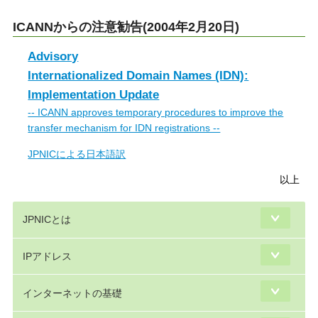
ICANNからの注意勧告(2004年2月20日)
Advisory
Internationalized Domain Names (IDN):
Implementation Update
-- ICANN approves temporary procedures to improve the
transfer mechanism for IDN registrations --
JPNICによる日本語訳
以上
JPNICとは
IPアドレス
インターネットの基礎