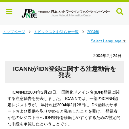
メ
トップページ
トピックスとお知らせ一覧
2004年
＞
＞
イ
Select Language
▼
ン
コ
ン
2004年2月24日
テ
ン
ICANNがIDN登録に関する注意勧告を
ツ
発表
へ
ジ
ャ
ICANNは2004年2月20日、 国際化ドメイン名(IDN)登録に関
ン
する注意勧告を発表しました。 ICANNでは、一部のICANN認
プ
定レジストラが、 早ければ2004年2月28日に IDN登録のサポ
す
ートおよび提供を取りやめると発表したことを受け、 登録者
る
が他のレジストラへ IDN登録を移転しやすくするための暫定的
な手続を承認したということです。