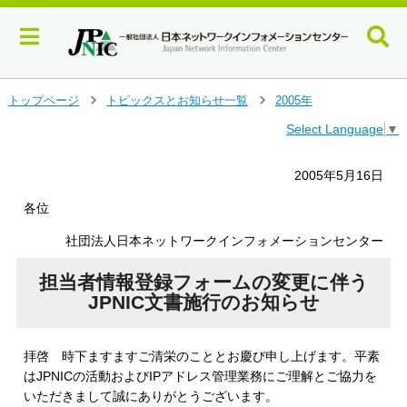
メ
トップページ
トピックスとお知らせ一覧
2005年
＞
＞
イ
Select Language
▼
ン
コ
ン
2005年5月16日
テ
ン
各位
ツ
社団法人日本ネットワークインフォメーションセンター
へ
ジ
担当者情報登録フォームの変更に伴う
ャ
ン
JPNIC文書施行のお知らせ
プ
す
る
拝啓 時下ますますご清栄のこととお慶び申し上げます。平素
はJPNICの活動およびIPアドレス管理業務にご理解とご協力を
いただきまして誠にありがとうございます。