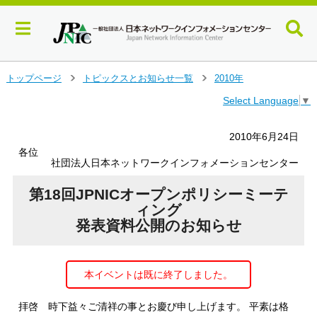
メ
トップページ
トピックスとお知らせ一覧
2010年
＞
＞
イ
Select Language
▼
ン
コ
ン
2010年6月24日
テ
各位
ン
社団法人日本ネットワークインフォメーションセンター
ツ
へ
第18回JPNICオープンポリシーミーテ
ジ
ィング
ャ
発表資料公開のお知らせ
ン
プ
す
本イベントは既に終了しました。
る
拝啓 時下益々ご清祥の事とお慶び申し上げます。 平素は格