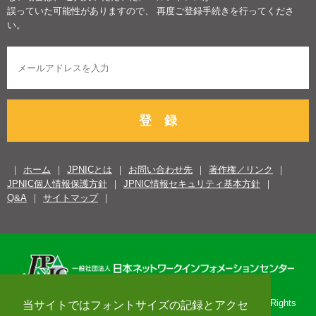
誤っていた可能性がありますので、 再度ご登録手続きを行ってくださ
い。
登 録
ホーム
JPNICとは
お問い合わせ先
著作権／リンク
JPNIC個人情報保護方針
JPNIC情報セキュリティ基本方針
Q&A
サイトマップ
Copyright© 1996-2026 Japan Network Information Center. All Rights
当サイトではフォントサイズの記録とアクセ