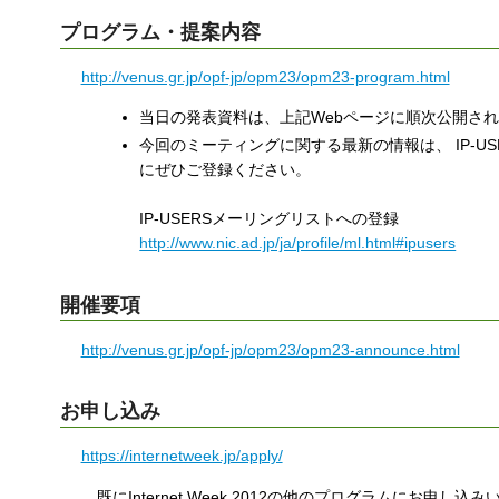
プログラム・提案内容
http://venus.gr.jp/opf-jp/opm23/opm23-program.html
当日の発表資料は、上記Webページに順次公開さ
今回のミーティングに関する最新の情報は、 IP-
にぜひご登録ください。
IP-USERSメーリングリストへの登録
http://www.nic.ad.jp/ja/profile/ml.html#ipusers
開催要項
http://venus.gr.jp/opf-jp/opm23/opm23-announce.html
お申し込み
https://internetweek.jp/apply/
既にInternet Week 2012の他のプログラムにお