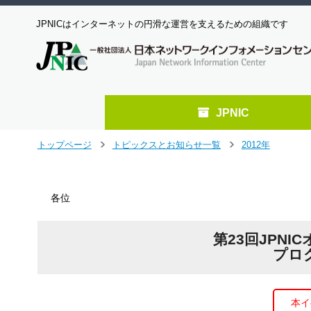
JPNICはインターネットの円滑な運営を支えるための組織です
JPNIC
メ
トップページ
トピックスとお知らせ一覧
2012年
＞
＞
イ
ン
コ
各位
ン
テ
ン
第23回JPN
ツ
プロ
へ
ジ
ャ
ン
本イ
プ