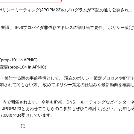
プンポリシーミーティング(JPOPM23)のプログラムが下記の通り公開され
審議、 IPv6プロバイダ非依存アドレスの割り当て要件、 ポリシー策
101 in APNIC)
p-104 in APNIC)
・検討する際の事前準備として、 現在のポリシー策定プロセスやIPア
参加されて間もない方、 改めてポリシー策定の仕組みや最新動向を確認
k 2012」内で開催されます。 今年もIPv6、DNS、 ルーティングなどインタ
JPOPM23とあわせてこちらのご参加もぜひご検討ください。 お申し
(金)17:00までお受けしています。
記