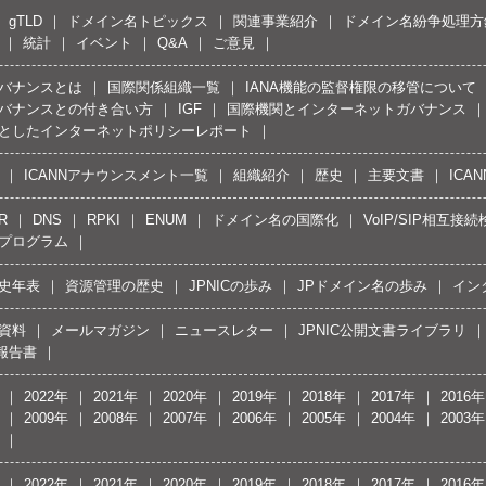
gTLD
ドメイン名トピックス
関連事業紹介
ドメイン名紛争処理方針
統計
イベント
Q&A
ご意見
バナンスとは
国際関係組織一覧
IANA機能の監督権限の移管について
バナンスとの付き合い方
IGF
国際機関とインターネットガバナンス
としたインターネットポリシーレポート
ICANNアナウンスメント一覧
組織紹介
歴史
主要文書
ICA
R
DNS
RPKI
ENUM
ドメイン名の国際化
VoIP/SIP相互
プログラム
史年表
資源管理の歴史
JPNICの歩み
JPドメイン名の歩み
イン
資料
メールマガジン
ニュースレター
JPNIC公開文書ライブラリ
報告書
2022年
2021年
2020年
2019年
2018年
2017年
2016年
2009年
2008年
2007年
2006年
2005年
2004年
2003年
2022年
2021年
2020年
2019年
2018年
2017年
2016年