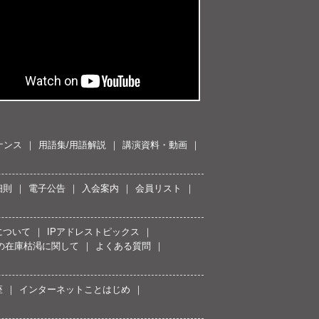
ナンス
用語集/用語解説
講演資料・動画
細則
電子公告
入会案内
会員リスト
について
IPアドレストピックス
スの在庫枯渇に関して
よくある質問
座
インターネットことはじめ