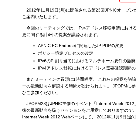
す
2012年11月19日(月)に開催される第23回JPNICオー
る
ご案内いたします。
今回のミーティングでは、IPv4アドレス移転申請における
更に関する計4件の提案が議論されます。
APNIC EC Endorseに関連したJP PDPの変更
ポリシー策定プロセスの改定
IPv6のPI割り当てにおけるマルチホーム要件の撤廃(prop-
IPv4アドレス移転におけるアドレス需要確認期間の変更(pro
またミーティング冒頭に1時間程度、 これらの提案を議論
ーの最新動向を解説する時間が設けられます。 JPOPMに
ひご参加ください。
JPOPM23はJPNIC主催のイベント「Internet Wee
術の最新動向を扱うセッションをご用意しておりますので、 
Internet Week 2012 Webページにて、 2012年11月9日