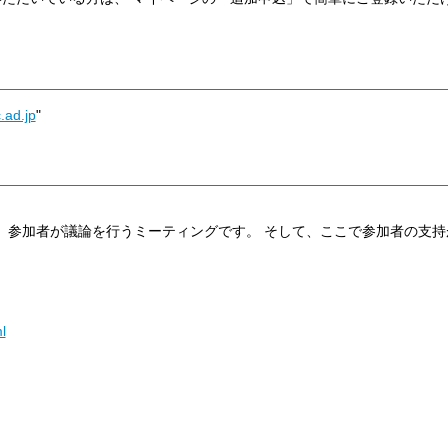
.ad.jp
"
、 参加者が議論を行うミーティングです。 そして、ここで参加者の支
l