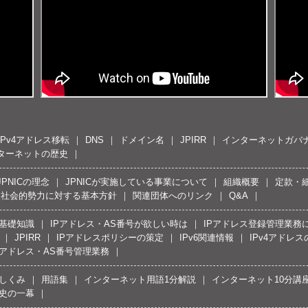
IPv4アドレス移転
DNS
ドメイン名
JPIRR
インターネットガバ
ターネットの歴史
JPNICの理念
JPNICが実施している事業について
組織概要
定款・
反社会的勢力に対する基本方針
関連団体へのリンク
Q&A
の基礎知識
IPアドレス・AS番号が欲しい時は
IPアドレス登録管理業務
JPIRR
IPアドレスポリシーの策定
IPv6関連情報
IPv4アドレ
Pアドレス・AS番号管理業務
しくみ
用語集
インターネット用語1分解説
インターネット10分講
史の一幕