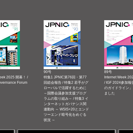
90号
89号
Week 2025 開幕！ /
特集1 JPNIC第76回・第77
Internet Week
Governance Forum
回総会報告 / 特集2 若手がグ
/ IGF 2024参加報
ローバルで活躍するために
のガイドライン」
～国際会議参加支援プログ
ました
ラムの取り組み～ / 特集3 イ
ンターネットガバナンス関
連動向 ～ WSIS+20とエンド
ツーエンド暗号化をめぐる
状況 ～