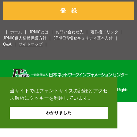
登 録
ホーム
JPNICとは
お問い合わせ先
著作権／リンク
JPNIC個人情報保護方針
JPNIC情報セキュリティ基本方針
Q&A
サイトマップ
Copyright© 1996-2026 Japan Network Information Center. All Rights
当サイトではフォントサイズの記録とアクセ
Reserved.
ス解析にクッキーを利用しています。
わかりました