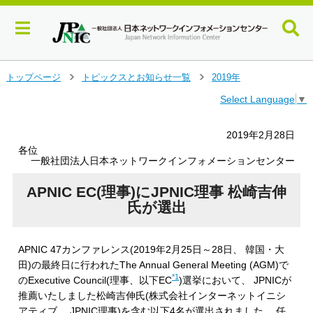
メ
トップページ
トピックスとお知らせ一覧
2019年
＞
＞
イ
Select Language
▼
ン
コ
ン
2019年2月28日
テ
各位
ン
一般社団法人日本ネットワークインフォメーションセンター
ツ
へ
APNIC EC(理事)にJPNIC理事 松崎吉伸
ジ
氏が選出
ャ
ン
プ
APNIC 47カンファレンス(2019年2月25日～28日、 韓国・大
す
田)の最終日に行われたThe Annual General Meeting (AGM)で
る
*1
のExecutive Council(理事、以下EC
)選挙において、 JPNICが
推薦いたしました松崎吉伸氏(株式会社インターネットイニシ
アティブ、 JPNIC理事)を含む以下4名が選出されました。 任