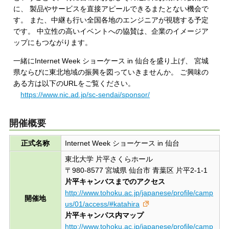
に、 製品やサービスを直接アピールできるまたとない機会で
す。 また、中継も行い全国各地のエンジニアが視聴する予定
です。 中立性の高いイベントへの協賛は、企業のイメージア
ップにもつながります。
一緒にInternet Week ショーケース in 仙台を盛り上げ、 宮城
県ならびに東北地域の振興を図っていきませんか。 ご興味の
ある方は以下のURLをご覧ください。
https://www.nic.ad.jp/sc-sendai/sponsor/
開催概要
正式名称
Internet Week ショーケース in 仙台
東北大学 片平さくらホール
〒980-8577 宮城県 仙台市 青葉区 片平2-1-1
片平キャンバスまでのアクセス
http://www.tohoku.ac.jp/japanese/profile/camp
開催地
us/01/access/#katahira
片平キャンパス内マップ
http://www.tohoku.ac.jp/japanese/profile/camp