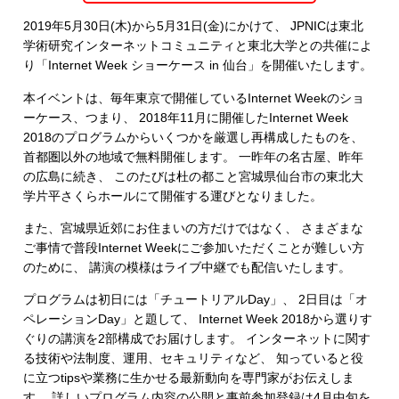
2019年5月30日(木)から5月31日(金)にかけて、 JPNICは東北
学術研究インターネットコミュニティと東北大学との共催によ
り「Internet Week ショーケース in 仙台」を開催いたします。
本イベントは、毎年東京で開催しているInternet Weekのショ
ーケース、つまり、 2018年11月に開催したInternet Week
2018のプログラムからいくつかを厳選し再構成したものを、
首都圏以外の地域で無料開催します。 一昨年の名古屋、昨年
の広島に続き、 このたびは杜の都こと宮城県仙台市の東北大
学片平さくらホールにて開催する運びとなりました。
また、宮城県近郊にお住まいの方だけではなく、 さまざまな
ご事情で普段Internet Weekにご参加いただくことが難しい方
のために、 講演の模様はライブ中継でも配信いたします。
プログラムは初日には「チュートリアルDay」、 2日目は「オ
ペレーションDay」と題して、 Internet Week 2018から選りす
ぐりの講演を2部構成でお届けします。 インターネットに関す
る技術や法制度、運用、セキュリティなど、 知っていると役
に立つtipsや業務に生かせる最新動向を専門家がお伝えしま
す。 詳しいプログラム内容の公開と事前参加登録は4月中旬を