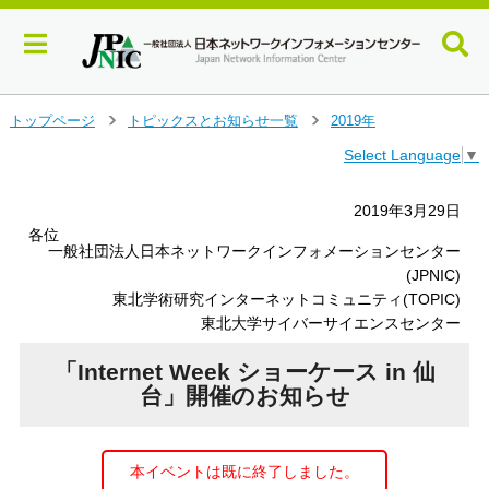
メ
トップページ
トピックスとお知らせ一覧
2019年
＞
＞
イ
Select Language
▼
ン
コ
ン
2019年3月29日
テ
各位
ン
一般社団法人日本ネットワークインフォメーションセンター
ツ
(JPNIC)
へ
東北学術研究インターネットコミュニティ(TOPIC)
ジ
東北大学サイバーサイエンスセンター
ャ
ン
「Internet Week ショーケース in 仙
プ
台」開催のお知らせ
す
る
本イベントは既に終了しました。