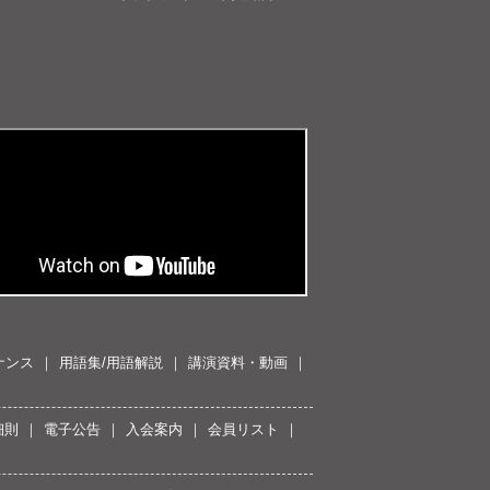
ナンス
用語集/用語解説
講演資料・動画
細則
電子公告
入会案内
会員リスト