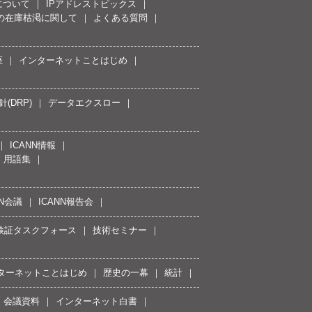
について
IPアドレストピックス
スの在庫枯渇に関して
よくある質問
座
インターネットことはじめ
(DRP)
データエクスロー
ICANN情報
用語集
NN会議
ICANN報告会
接続検証タスクフォース
技術セミナー
ターネットことはじめ
歴史の一幕
統計
会議資料
インターネット白書