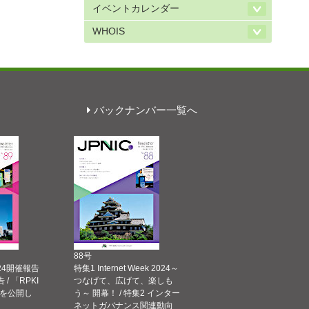
イベントカレンダー
WHOIS
バックナンバー一覧へ
88号
 2024開催報告
特集1 Internet Week 2024～
告 / 「RPKI
つなげて、広げて、楽しも
を公開し
う～ 開幕！ / 特集2 インター
ネットガバナンス関連動向