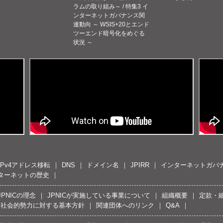
ラムの取り組み～ / 特集3 イ
ンターネットガバナンス関
連動向 ～ WSIS+20とエンド
ツーエンド暗号化をめぐる
状況 ～
IPv4アドレス移転
DNS
ドメイン名
JPIRR
インターネットガバ
ターネットの歴史
JPNICの理念
JPNICが実施している事業について
組織概要
定款・
反社会的勢力に対する基本方針
関連団体へのリンク
Q&A