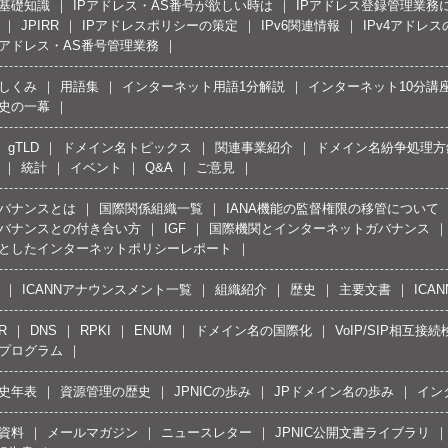
の基礎知識
IPアドレス・AS番号が欲しい時は
IPアドレス登録管理業務
JPIRR
IPアドレスポリシーの策定
IPv6関連情報
IPv4アドレ
Pアドレス・AS番号管理業務
しくみ
用語集
インターネット用語1分解説
インターネット10分講
史の一幕
gTLD
ドメイン名トピックス
関連事業紹介
ドメイン名紛争処理方針
統計
イベント
Q&A
ご意見
バナンスとは
国際関係組織一覧
IANA機能の監督権限の移管について
バナンスとの付き合い方
IGF
国際機関とインターネットガバナンス
としたインターネットポリシーレポート
ICANNアナウンスメント一覧
組織紹介
歴史
主要文書
ICA
R
DNS
RPKI
ENUM
ドメイン名の国際化
VoIP/SIP相互
プログラム
史年表
資源管理の歴史
JPNICの歩み
JPドメイン名の歩み
イン
資料
メールマガジン
ニュースレター
JPNIC公開文書ライブラリ