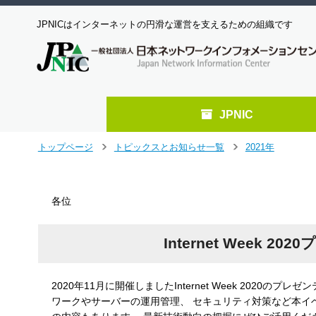
JPNICはインターネットの円滑な運営を支えるための組織です
JPNIC
メ
トップページ
トピックスとお知らせ一覧
2021年
＞
＞
イ
ン
コ
各位
ン
テ
ン
Internet Week
ツ
へ
ジ
2020年11月に開催しましたInternet Week 2020の
ャ
ワークやサーバーの運用管理、 セキュリティ対策など本イ
ン
プ