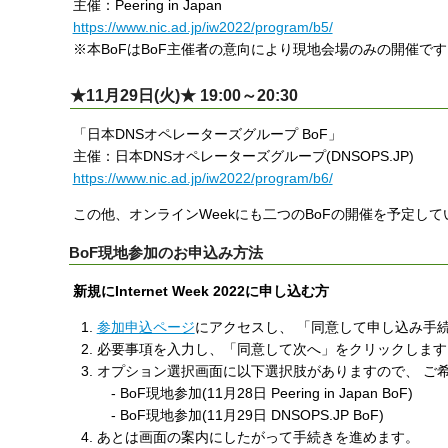
主催：Peering in Japan
https://www.nic.ad.jp/iw2022/program/b5/
※本BoFはBoF主催者の意向により現地会場のみの開催です
★11月29日(火)★ 19:00～20:30
「日本DNSオペレーターズグループ BoF」
主催：日本DNSオペレーターズグループ(DNSOPS.JP)
https://www.nic.ad.jp/iw2022/program/b6/
この他、オンラインWeekにも二つのBoFの開催を予定し
BoF現地参加のお申込み方法
新規にInternet Week 2022に申し込む方
参加申込ページ
にアクセスし、 「同意して申し込み手
必要事項を入力し、「同意して次へ」をクリックします
オプション選択画面に以下選択肢がありますので、 ご希
- BoF現地参加(11月28日 Peering in Japan BoF)
- BoF現地参加(11月29日 DNSOPS.JP BoF)
あとは画面の案内にしたがって手続きを進めます。