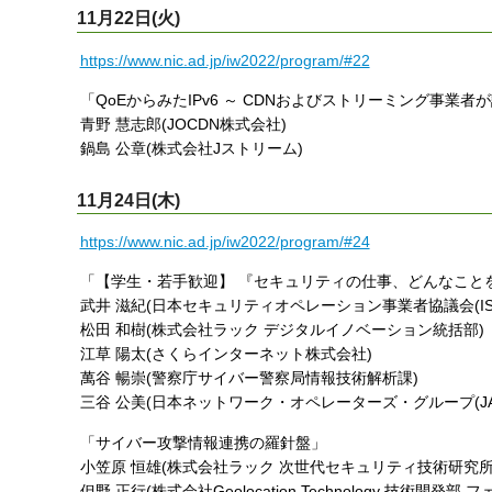
11月22日(火)
https://www.nic.ad.jp/iw2022/program/#22
「QoEからみたIPv6 ～ CDNおよびストリーミング事業者
青野 慧志郎(JOCDN株式会社)
鍋島 公章(株式会社Jストリーム)
11月24日(木)
https://www.nic.ad.jp/iw2022/program/#24
「【学生・若手歓迎】 『セキュリティの仕事、どんなこと
武井 滋紀(日本セキュリティオペレーション事業者協議会(ISOG
松田 和樹(株式会社ラック デジタルイノベーション統括部)
江草 陽太(さくらインターネット株式会社)
萬谷 暢崇(警察庁サイバー警察局情報技術解析課)
三谷 公美(日本ネットワーク・オペレーターズ・グループ(JANO
「サイバー攻撃情報連携の羅針盤」
小笠原 恒雄(株式会社ラック 次世代セキュリティ技術研究所
但野 正行(株式会社Geolocation Technology 技術開発部 フ