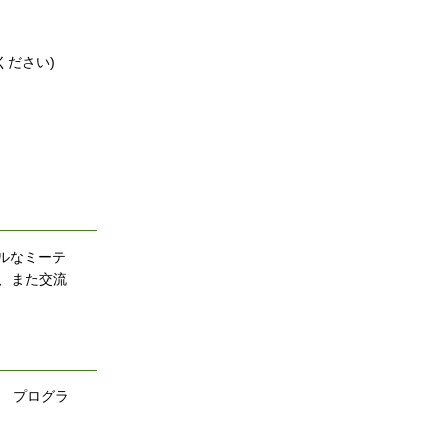
ください)
ーマルなミーテ
、また交流
。 プログラ