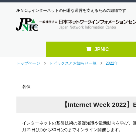
JPNICはインターネットの円滑な運営を支えるための組織です
JPNIC
メ
トップページ
トピックスとお知らせ一覧
2022年
＞
＞
イ
ン
コ
各位
ン
テ
ン
【Internet Week 
ツ
へ
ジ
インターネットの基盤技術の基礎知識や最新動向を学び、議論し、 理
ャ
月21日(月)から30日(水)までオンライン開催します。
ン
プ