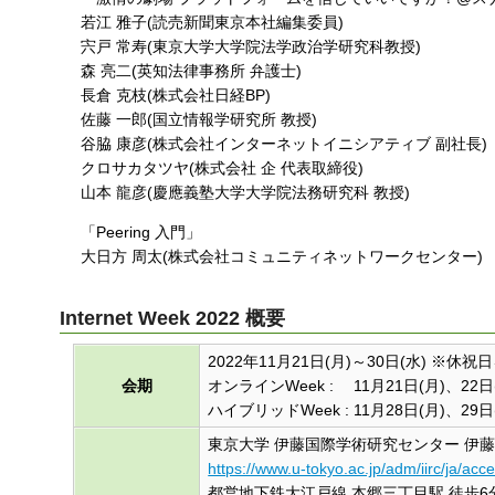
若江 雅子(読売新聞東京本社編集委員)
宍戸 常寿(東京大学大学院法学政治学研究科教授)
森 亮二(英知法律事務所 弁護士)
長倉 克枝(株式会社日経BP)
佐藤 一郎(国立情報学研究所 教授)
谷脇 康彦(株式会社インターネットイニシアティブ 副社長)
クロサカタツヤ(株式会社 企 代表取締役)
山本 龍彦(慶應義塾大学大学院法務研究科 教授)
「Peering 入門」
大日方 周太(株式会社コミュニティネットワークセンター)
Internet Week 2022 概要
2022年11月21日(月)～30日(水) ※休祝
会期
オンラインWeek : 11月21日(月)、22日(
ハイブリッドWeek : 11月28日(月)、29日
東京大学 伊藤国際学術研究センター 伊
https://www.u-tokyo.ac.jp/adm/iirc/ja/acc
都営地下鉄大江戸線 本郷三丁目駅 徒歩6