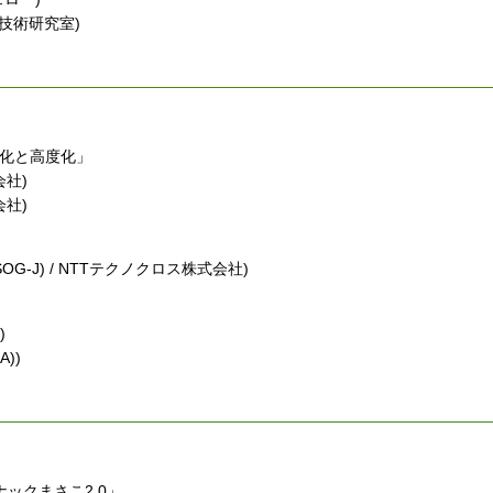
技術研究室)
効率化と高度化」
社)
社)
-J) / NTTテクノクロス株式会社)
)
))
ックまさこ2.0」