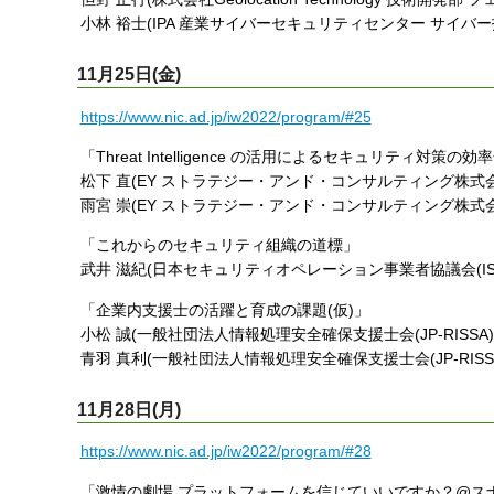
小林 裕士(IPA 産業サイバーセキュリティセンター サイバー
11月25日(金)
https://www.nic.ad.jp/iw2022/program/#25
「Threat Intelligence の活用によるセキュリティ対策の
松下 直(EY ストラテジー・アンド・コンサルティング株式会
雨宮 崇(EY ストラテジー・アンド・コンサルティング株式会
「これからのセキュリティ組織の道標」
武井 滋紀(日本セキュリティオペレーション事業者協議会(ISOG
「企業内支援士の活躍と育成の課題(仮)」
小松 誠(一般社団法人情報処理安全確保支援士会(JP-RISSA)
青羽 真利(一般社団法人情報処理安全確保支援士会(JP-RISSA
11月28日(月)
https://www.nic.ad.jp/iw2022/program/#28
「激情の劇場 プラットフォームを信じていいですか？@スナ