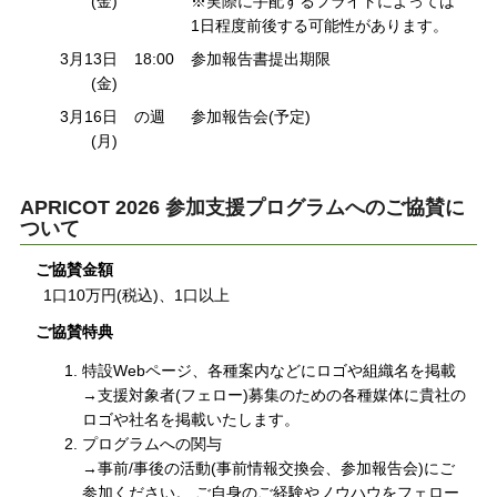
(金)
※実際に手配するフライトによっては
1日程度前後する可能性があります。
3月13日
18:00
参加報告書提出期限
(金)
3月16日
の週
参加報告会(予定)
(月)
APRICOT 2026 参加支援プログラムへのご協賛に
ついて
ご協賛金額
1口10万円(税込)、1口以上
ご協賛特典
特設Webページ、各種案内などにロゴや組織名を掲載
→支援対象者(フェロー)募集のための各種媒体に貴社の
ロゴや社名を掲載いたします。
プログラムへの関与
→事前/事後の活動(事前情報交換会、参加報告会)にご
参加ください。 ご自身のご経験やノウハウをフェロー