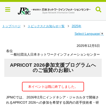
メ
トップページ
トピックスとお知らせ一覧
2025年
＞
＞
イ
Select Language
▼
ン
コ
ン
2025年12月5日
テ
各位
ン
一般社団法人日本ネットワークインフォメーションセンター
ツ
へ
APRICOT 2026参加支援プログラムへ
ジ
のご協賛のお願い
ャ
ン
プ
本イベントは既に終了しました。
す
る
JPNICでは、 2026年2月にインドネシア・ジャカルタで開催さ
れるAPRICOT 2026への参加を希望する国内の若手技術者・研