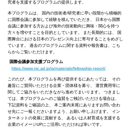
究者を支援するプログラムの提供します。
本プログラムは、 国内の技術者/研究者に早い段階から積極的
に国際会議に参加して経験を積んでいただき、 日本から国際
会議に参加する方および海外の技術動向に興味・関心を持つ
方々を増やすことを目的としています。 また長期的には、 国
際舞台における日本のプレゼンス向上に寄与することをめざし
ています。 過去のプログラムに関する資料や報告書は、こち
らからご覧いただけます。
国際会議参加支援プログラム
https://www.nic.ad.jp/ja/materials/fellowship-report/
このたび、本プログラムを再び提供するにあたっては、 その
趣旨にご賛同いただける企業・団体様を募り、 運営費用等に
関してご協力をいただきながら進めてまいります。 つきまし
ては、本プログラムへのご協賛をご検討いただける場合は、
下記資料をご確認の上、 本ご案内末尾にありますお問い合わ
せ先にご一報くださいますよう、お願い申し上げます。 イン
ターネットの発展に貢献する、 あるいは人材育成を支援する
企業のイメージUPにご活用いただければ幸いです。