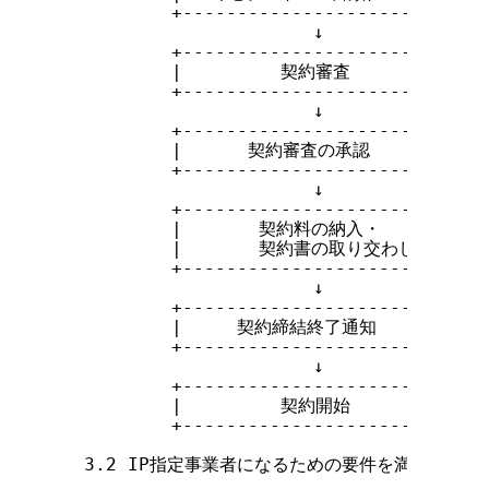
          +----------------------------+
                       ↓

          +----------------------------+
          |         契約審査           |

          +----------------------------+
                       ↓

          +----------------------------+
          |      契約審査の承認        |

          +----------------------------+
                       ↓

          +----------------------------+
          |       契約料の納入・       |

          |       契約書の取り交わし   |

          +----------------------------+
                       ↓

          +----------------------------+
          |     契約締結終了通知       |

          +----------------------------+
                       ↓

          +----------------------------+
          |         契約開始           |

          +----------------------------+
  3.2 IP指定事業者になるための要件を満たすには
