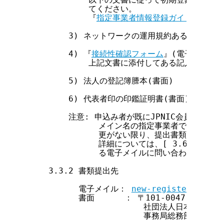
            てください。

            『
指定事業者情報登録ガイド
』

        3) ネットワークの運用規約あるいはそれ
        4) 『
接続性確認フォーム
』(電子メイル)

            上記文書に添付してある記入方法を
        5) 法人の登記簿謄本(書面)

        6) 代表者印の印鑑証明書(書面)

        注意: 申込み者が既にJPNIC会員または
              メイン名の指定事業者である場合
              更がない限り、提出書類の一部
              詳細については、[ 3.6 契
              る電子メイルに問い合わせてくださ
    3.3.2 書類提出先

          電子メイル： 
new-register@nic.a
          書面      ： 〒101-0047  東
                       社団法人日本ネ
                       事務局総務部契約・入