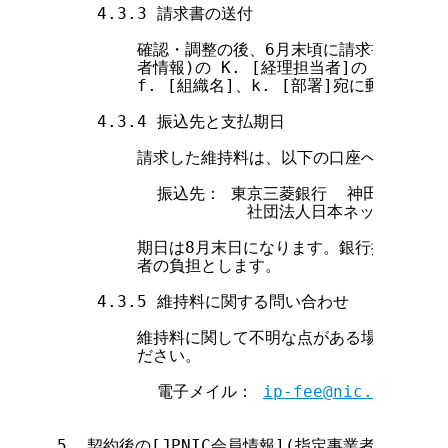
    4.3.3 請求書の送付

        確認・調整の後、6月末頃に請求書を発行し、
        者情報)の K. [経理担当者]の [個人情
        f. [組織名]、k. [部署]宛に郵送します
    4.3.4 振込先と支払期日

        請求した維持料は、以下の口座へお振り込
          振込先： 東京三菱銀行  神田橋支店  普
                   社団法人日本ネットワ
        期日は8月末日になります。銀行振込手数
        者の負担とします。

    4.3.5 維持料に関する問い合わせ

        維持料に関して不明な点がある場合には、
        ださい。

          電子メイル： 
ip-fee@nic.ad.jp
5. 契約後の[JPNIC会員情報](指定事業者情報)登