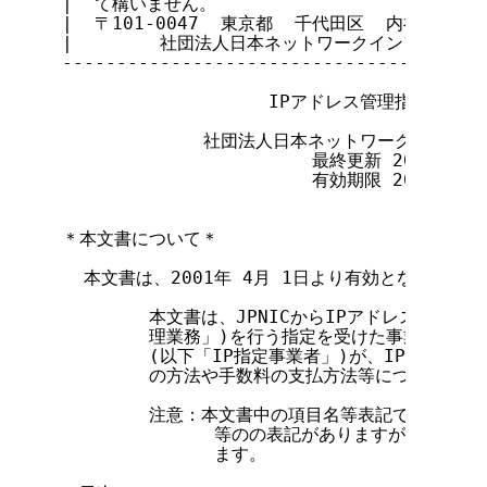
|  て構いません。                           
|  〒101-0047  東京都  千代田区  内神田2-3-
|        社団法人日本ネットワークインフォメーション
---------------------------------------
                   IPアドレス管理指定事業者
             社団法人日本ネットワークインフ
                       最終更新 2002年  1
                       有効期限 2002年  3
＊本文書について＊

  本文書は、2001年 4月 1日より有効となります。

        本文書は、JPNICからIPアドレス割り当
        理業務」)を行う指定を受けた事業者であ
        (以下「IP指定事業者」)が、IP割り当
        の方法や手数料の支払方法等について解説
        注意：本文書中の項目名等表記で、従来の使
              等のの表記がありますが、この
              ます。
