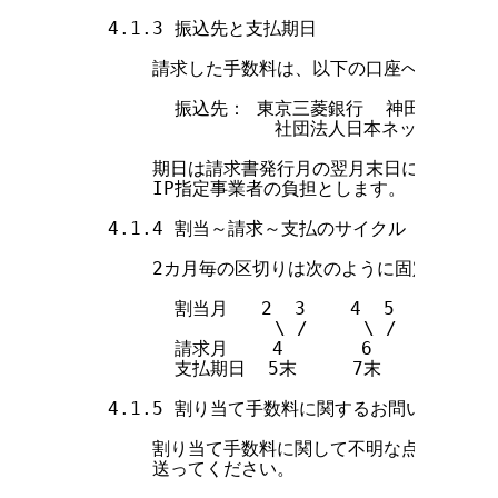
    4.1.3 振込先と支払期日

        請求した手数料は、以下の口座へ振り込ん
          振込先： 東京三菱銀行  神田橋支店  普通
                   社団法人日本ネットワ
        期日は請求書発行月の翌月末日になります
        IP指定事業者の負担とします。

    4.1.4 割当～請求～支払のサイクル

        2カ月毎の区切りは次のように固定していま
          割当月   2  3    4  5    6  7  
                   \ /     \ /     \ / 
          請求月    4       6       8    
          支払期日  5末     7末     9末   
    4.1.5 割り当て手数料に関するお問い合わせ

        割り当て手数料に関して不明な点がある場
        送ってください。
