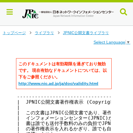
メ
トップページ
ライブラリ
JPNIC公開文書ライブラリ
>
>
イ
Select Language
▼
ン
コ
ン
テ
このドキュメントは有効期限を過ぎており無効
ン
です。 現在有効なドキュメントについては、以
ツ
下をご参照ください。
へ
http://www.nic.ad.jp/ja/doc/validity.html
ジ
ャ
---------------------------------------
ン
|  JPNIC公開文書著作権表示 (Copyright notice 
プ
|                                      
す
|  この文書はJPNIC公開文書であり、著作権は社団法
る
|  インフォメーションセンター(JPNIC)が保持していま
|  書は誰でも送付手数料のみの負担でJPNICから入手
|  の著作権表示を入れるかぎり、誰でも自由に転載・複