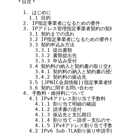
＊目次＊

  1. はじめに

    1.1 目的

  2. IP指定事業者になるための要件

  3. IPアドレス管理指定事業者契約の契約案内

    3.1 契約までの流れ

    3.2 IP指定事業者になるための要件を満たすには
    3.3 契約申込み方法

      3.3.1 提出書類

      3.3.2 書類提出先

      3.3.3 申込み受付

    3.4 契約料の納入と契約書の取り交わし

      3.4.1 契約料の納入と契約書の授受

      3.4.2 契約料の振込先

    3.5 [JPNIC会員情報](指定事業者情報)登録
    3.6 契約に関する問い合わせ

  4. 手数料・維持料について

    4.1 IPv4アドレス割り当て手数料

      4.1.1 割り当て明細の確認

      4.1.2 請求書の送付

      4.1.3 振込先と支払期日

      4.1.4 割り当て～請求～支払のサイクル

      4.1.5 IPv4アドレス割り当て手数料に関す
    4.2 IPv6 Sub-TLA割り振り申請手数料
