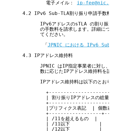
          電子メイル： 
ip-fee@nic.ad.jp
  4.2 IPv6 Sub-TLA割り振り申請手数料

        IPv6アドレスのsTLA の割り振り申請に対
        の手数料を請求します。詳細については、
        てください。

         「
JPNIC における IPv6 Sub-TLA(
  4.3 IPアドレス維持料

        JPNIC はIP指定事業者に対し、JPNI
        数に応じたIPアドレス維持料を請求します。
        IPアドレス維持料は以下のとおりです。

          +----------------------------
          | 割り振りIPアドレスの総量       
          +----------------------------
          |プリフィクス表記  | 個数表記     |
          +------------------+---------
          | /11を超えるもの  |             
          | /11以下          |   2,097,1
          | /12以下          |   1,048,5