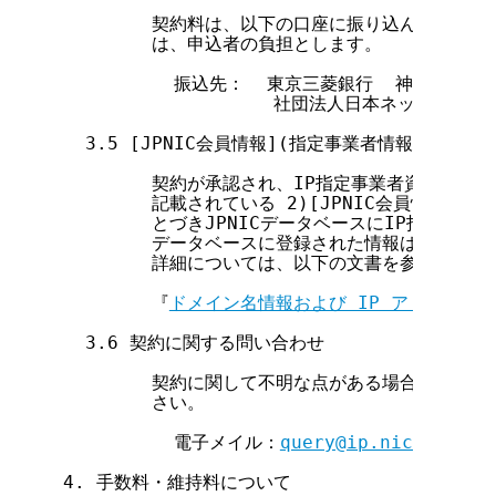
        契約料は、以下の口座に振り込んでくださ
        は、申込者の負担とします。

          振込先：  東京三菱銀行  神田橋支店  普
                   社団法人日本ネットワ
  3.5 [JPNIC会員情報](指定事業者情報)登録につ
        契約が承認され、IP指定事業者資格が発生す
        記載されている 2)[JPNIC会員情報]
        とづきJPNICデータベースにIP指定事
        データベースに登録された情報は公開されま
        詳細については、以下の文書を参照してく
        『
ドメイン名情報および IP アドレス情
  3.6 契約に関する問い合わせ

        契約に関して不明な点がある場合には、下
        さい。

          電子メイル：
query@ip.nic.ad.jp
4. 手数料・維持料について
