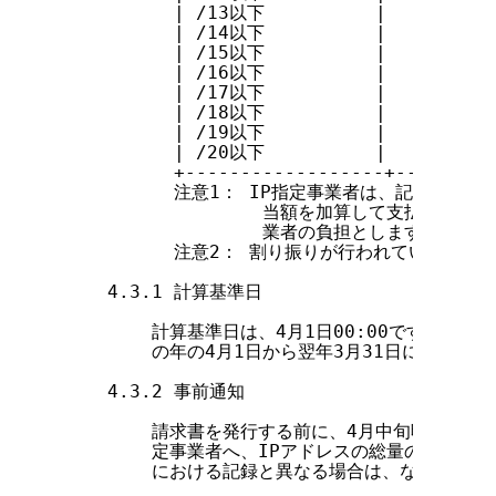
          | /13以下          |     524,2
          | /14以下          |     262,1
          | /15以下          |     131,0
          | /16以下          |      65,5
          | /17以下          |      32,7
          | /18以下          |      16,3
          | /19以下          |       8,1
          | /20以下          |       4,0
          +------------------+---------
          注意1： IP指定事業者は、記載の金
                  当額を加算して支払って
                  業者の負担とします。

          注意2： 割り振りが行われていない状
    4.3.1 計算基準日

        計算基準日は、4月1日00:00です。この
        の年の4月1日から翌年3月31日における
    4.3.2 事前通知

        請求書を発行する前に、4月中旬頃JPNI
        定事業者へ、IPアドレスの総量の明細をお
        における記録と異なる場合は、なるべく早