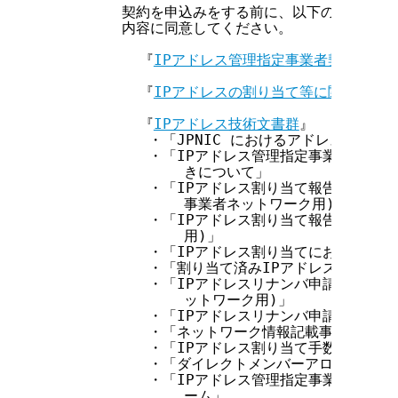
        契約を申込みをする前に、以下の規則・契
        内容に同意してください。

          『
IPアドレス管理指定事業者契約書
』

          『
IPアドレスの割り当て等に関する規
          『
IPアドレス技術文書群
』

           ・「JPNIC におけるアドレス空間管
           ・「IPアドレス管理指定事業者のI
               きについて」

           ・「IPアドレス割り当て報告申請処
               事業者ネットワーク用)」

           ・「IPアドレス割り当て報告申請処
               用)」

           ・「IPアドレス割り当てにおけるJP
           ・「割り当て済みIPアドレスの返却
           ・「IPアドレスリナンバ申請につい
               ットワーク用)」

           ・「IPアドレスリナンバ申請につい
           ・「ネットワーク情報記載事項変更申
           ・「IPアドレス割り当て手数料につい
           ・「ダイレクトメンバーアロケーショ
           ・「IPアドレス管理指定事業者のI
               ーム」
