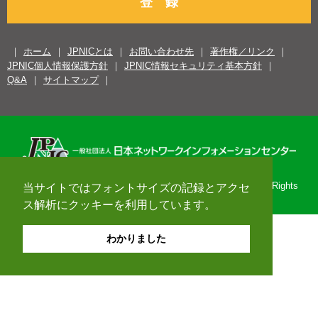
登 録
ホーム
JPNICとは
お問い合わせ先
著作権／リンク
JPNIC個人情報保護方針
JPNIC情報セキュリティ基本方針
Q&A
サイトマップ
Copyright© 1996-2026 Japan Network Information Center. All Rights
当サイトではフォントサイズの記録とアクセ
Reserved.
ス解析にクッキーを利用しています。
わかりました