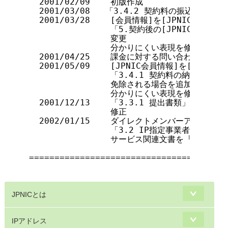
  2001/02/09    初版作成

  2001/03/08   「3.4.2 契約料の振込先」の
  2001/03/28    [会員情報]を[JPNIC会員情報
                「5.契約後の[JPNIC会員
                変更

                分かりにくい表現を修正

  2001/04/25    課金に対する問い合わせ先の変更
  2001/05/09    [JPNIC会員情報]を[JPN
                「3.4.1 契約料の納入と
                免除される場合を追加

                分かりにくい表現を修正

  2001/12/13    「3.3.1 提出書類」にお
                修正

  2002/01/15    ダイレクトメンバーアロケー
                「3.2 IP指定事業者にな
                サービス関連文書を『IPア
=======================================
JPNICとは
IPアドレス