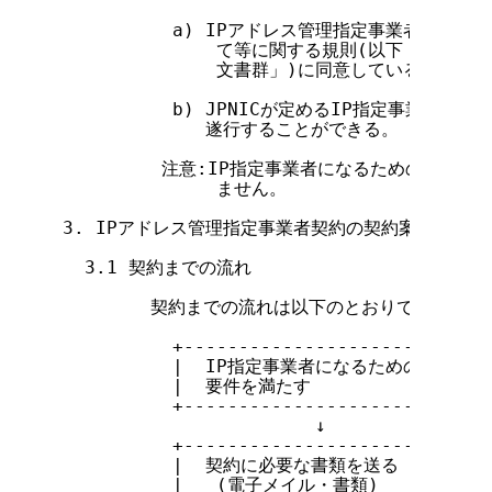
          a) IPアドレス管理指定事業者契約書
              て等に関する規則(以下「規則」
              文書群」)に同意している。

          b) JPNICが定めるIP指定事業者
             遂行することができる。

         注意:IP指定事業者になるための要件に、
              ません。

3. IPアドレス管理指定事業者契約の契約案内

  3.1 契約までの流れ

        契約までの流れは以下のとおりです。

          +----------------------------+
          |  IP指定事業者になるための  |

          |  要件を満たす              |

          +----------------------------+
                       ↓

          +----------------------------+
          |  契約に必要な書類を送る    |

          |   (電子メイル・書類)       |
