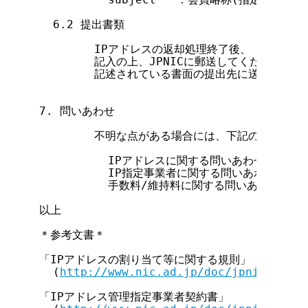
  6.2 提出書類

        IPアドレスの返却処理終了後、『
IPアド
        記入の上、JPNICに郵送してください。郵送
        記述されている書面の提出先に送ってくださ
7. 問いあわせ

        不明な点がある場合には、下記の電子メイ
          IPアドレスに関する問いあわせ       
          IP指定事業者に関する問いあわせ     
          手数料/維持料に関する問いあわせ     
以上

＊参考文書＊

「IPアドレスの割り当て等に関する規則」

  (
http://www.nic.ad.jp/doc/jpnic-00117
「IPアドレス管理指定事業者契約書」
