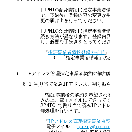
        [JPNIC会員情報](指定事業者情報)の
        で、契約後に登録内容の変更が生じた場合は
        更の届け出を行ってください。

        [JPNIC会員情報](指定事業者情報)中
        続き方法が異なります。登録内容変更が生
        し、必要な手続きをとってください。

         『
指定事業者情報登録ガイド
』

           "3. 「指定事業者情報」の変更について
6. IPアドレス管理指定事業者契約の解約案内

  6.1 割り当て済みIPアドレス、割り振られたアド
        IP指定事業者の解約を希望される場合は
        入の上、電子メイルにて送ってください。

        JPNIC で割り当て済みIPアドレス、割
        却処理を行います。

         『
IPアドレス管理指定事業者契約解約に
          電子メイル： 
query@ip.nic.ad.jp
          subject   ：会員略称(指定事