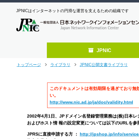
JPNICはインターネットの円滑な運営を支えるための組織です
JPNIC
メ
トップページ
ライブラリ
JPNIC公開文書ライブラリ
>
>
イ
ン
コ
このドキュメントは有効期限を過ぎており無
ン
テ
い。
ン
http://www.nic.ad.jp/ja/doc/validity.html
ツ
へ
2002年4月1日、JPドメイン名登録管理業務は(株)日本
ジ
およびホスト情 報の設定変更については以下のURLを参
ャ
ン
JPRSに直接申請する方 ：
http://jpshop.jp/info/servic
プ