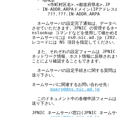
        <市町村区名>.<都道府県名>.JP

    - IN-ADDR.ARPAドメイン(IPアドレス
        ???.???.IN-ADDR.ARPA

    ネームサーバの設定完了通知は、データベ
  させていただきます。JPNIC の管理するネ
  nslookup コマンドなどを使用して確か
  ネームサーバには ns0.nic.ad.jp (202
  レコードには NS 項目を指定してください。
    また、それぞれの設定フォームは JPNI
  ネットワーク情報、ホスト情報に反映されますの
  ことにより確認することもできます。

    ネームサーバの設定手続きに関する質問は
  送り下さい。

  ネームサーバに関連するお問い合わせ先:

query@dns.nic.ad.jp
    このドキュメント中の各種申請フォームは
  送り下さい。

  JPNIC ネームサーバ窓口(JPNIC ネーム