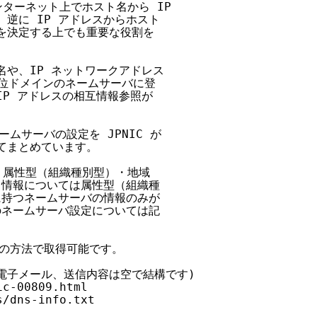
ンターネット上でホスト名から IP

逆に IP アドレスからホスト

を決定する上でも重要な役割を

名や、IP ネットワークアドレス

上位ドメインのネームサーバに登

P アドレスの相互情報参照が

ムサーバの設定を JPNIC が

てまとめています。

、属性型（組織種別型）・地域

ト情報については属性型（組織種

に持つネームサーバの情報のみが

のネームサーバ設定については記

の方法で取得可能です。

(電子メール、送信内容は空で結構です)

c-00809.html

/dns-info.txt
