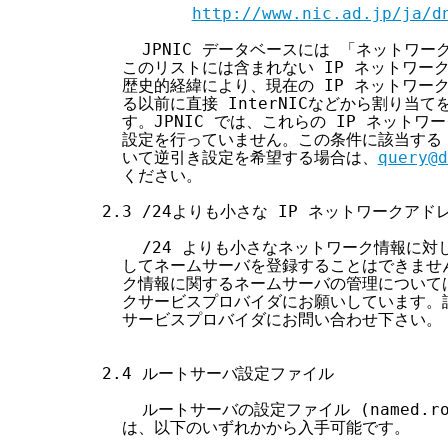
http://www.nic.ad.jp/ja/d
    JPNIC データベースには 「ネットワ
  このリストには含まれない IP ネットワー
  歴史的経緯により、現在の IP ネットワー
  る以前に直接 InterNICなどから割り当
  す。JPNIC では、これらの IP ネット
  設定を行っていません。この条件に該当する 
  いて逆引き設定を希望する場合は、
query@d
  ください。

2.3 /24よりも小さな IP ネットワークア
    /24 よりも小さなネットワーク情報に対し
  してネームサーバを登録することはできません
  ク情報に関するネームサーバの管理について
  クサービスプロバイダにお願いしています。
  サービスプロバイダにお問い合わせ下さい。

2.4 ルートサーバ設定ファイル

    ルートサーバの設定ファイル (named.root,
  は、以下のいずれかから入手可能です。
