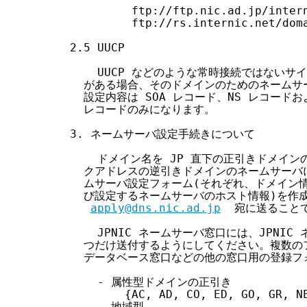
         ftp://ftp.nic.ad.jp/intern
         ftp://rs.internic.net/doma
2.5 UUCP

    UUCP などのような常時接続ではないサ
  がある場合、そのドメインのためのネームサ
  設定内容は SOA レコード、NS レコードお
  レコードのみになります。

3. ネームサーバ設定手続きについて

    ドメイン名を JP 直下の正引きドメイン
  クアドレスの逆引きドメインのネームサーバに設
  ムサーバ設定フォーム(それぞれ、ドメイン
  び設定するネームサーバのホスト情報)を作成し
apply@dns.nic.ad.jp
  宛に送ること
    JPNIC ネームサーバ窓口には、JPNI
  つだけ送付するようにしてください。複数の
  データベース窓口などの他の窓口用の登録フ
    - 属性型ドメインの正引き

        {AC, AD, CO, ED, GO, GR, NE
    - 地域型
