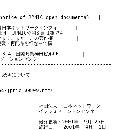
--------------------------------------

ice of JPNIC open documents)   |

                                     |

日本ネットワークインフォ      |

す。JPNIC公開文書は誰でも     |

ます。また、この著作権        |

・再配布を行なって構       |

                                  |

3-4　国際興業神田ビル6F        |

ーションセンター             |

--------------------------------------

手続きについて

c/jpnic-00809.html

                 社団法人  日本ネットワーク

                 インフォメーションセンター

                最終更新：2001年  9月 25日

               施行日  ：2001年  4月  1日
