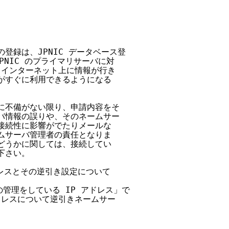
の登録は、JPNIC データベース登

NIC のプライマリサーバに対

、インターネット上に情報が行き

がすぐに利用できるようになる

のに不備がない限り、申請内容をそ

バ情報の誤りや、そのネームサー

接続性に影響がでたりメールな

ムサーバ管理者の責任となりま

どうかに関しては、接続してい

さい。

ドレスとその逆引き設定について

バの管理をしている IP アドレス」で

ドレスについて逆引きネームサー
