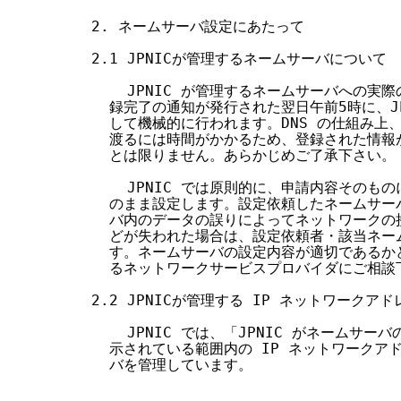
2. ネームサーバ設定にあたって

2.1 JPNICが管理するネームサーバについて

    JPNIC が管理するネームサーバへの実際
  録完了の通知が発行された翌日午前5時に、JP
  して機械的に行われます。DNS の仕組み上
  渡るには時間がかかるため、登録された情報
  とは限りません。あらかじめご了承下さい。

    JPNIC では原則的に、申請内容そのも
  のまま設定します。設定依頼したネームサー
  バ内のデータの誤りによってネットワークの
  どが失われた場合は、設定依頼者・該当ネー
  す。ネームサーバの設定内容が適切であるか
  るネットワークサービスプロバイダにご相談下
2.2 JPNICが管理する IP ネットワークア
    JPNIC では、「JPNIC がネームサー
  示されている範囲内の IP ネットワークア
  バを管理しています。
