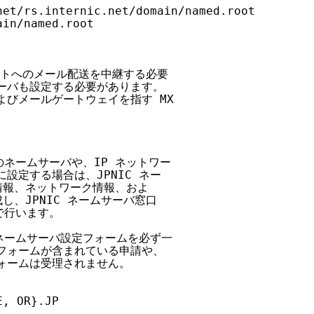
et/rs.internic.net/domain/named.root

in/named.root

イトへのメール配送を中継する必要

ーバも設定する必要があります。

よびメールゲートウェイを指す MX

のネームサーバや、IP ネットワー

定する場合は、JPNIC ネー

情報、ネットワーク情報、およ

、JPNIC ネームサーバ窓口

で行います。

C ネームサーバ設定フォームを必ず一

フォームが含まれている申請や、

ォームは受理されません。

, OR}.JP
