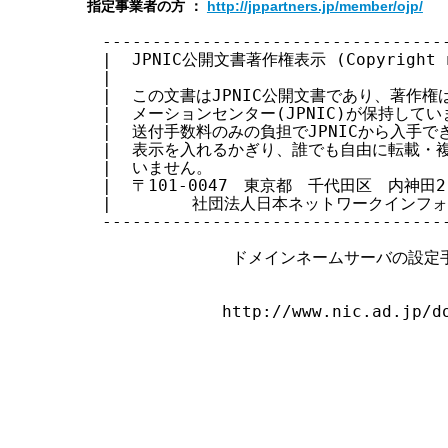
指定事業者の方 ：
http://jppartners.jp/member/ojp/
す
る
-----------------------------------
|  JPNIC公開文書著作権表示 (Copyright not
|                                  
|  この文書はJPNIC公開文書であり、著作権は
|  メーションセンター(JPNIC)が保持していま
|  送付手数料のみの負担でJPNICから入手でき
|  表示を入れるかぎり、誰でも自由に転載・複製
|  いません。                         
|  〒101-0047　東京都　千代田区　内神田2-
|        社団法人日本ネットワークインフォメ
-----------------------------------
             ドメインネームサーバの設定
            http://www.nic.ad.jp/do
                               
                               
                                
                                 