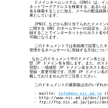
    ドメインネームシステム (DNS) は、イ
  ネットワークアドレスを検索する、あるいは、
  名を検索することに加え、メールの配送経路
  果たしています。

    JPNIC などから割り当てられたドメイン
  に関する DNS のネームサーバの設定を、
  録することでインターネットからホスト名やI
  可能になります。

    このドキュメントでは各組織で設置したネー
  管理するネームサーバに登録する方法につい
   なおこのドキュメント中のドメイン名とは
  型 JP ドメイン名を指します。また、ホス
  別型）・地域型 JP ドメイン名をホスト名
  登録・変更可能です。汎用 JP ドメイン名
  載しておりませんのでご注意ください。

    このドキュメントの最新版は次のいずれか
    - mailto: 
info@dns.nic.ad.jp
 
    - http://www.nic.ad.jp/doc/jpni
    - ftp://ftp.nic.ad.jp/jpnic/dns