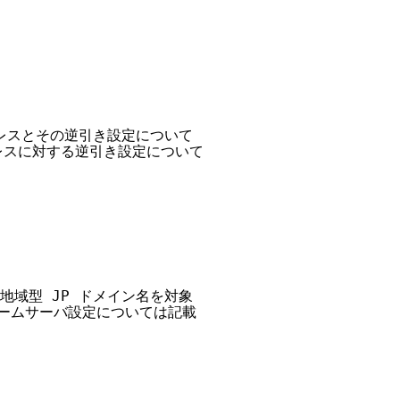
ドレスとその逆引き設定について

ドレスに対する逆引き設定について

域型 JP ドメイン名を対象

ネームサーバ設定については記載
