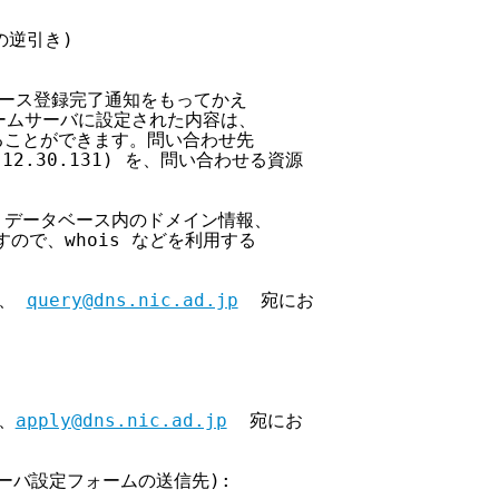
の逆引き)

ース登録完了通知をもってかえ

ームサーバに設定された内容は、

めることができます。問い合わせ先

.12.30.131) を、問い合わせる資源



C データベース内のドメイン情報、

で、whois などを利用する

、 
query@dns.nic.ad.jp
  宛にお

、
apply@dns.nic.ad.jp
  宛にお

サーバ設定フォームの送信先):
