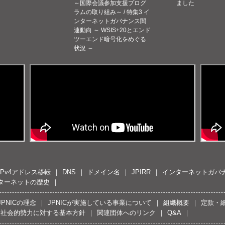
～国際会議参加支援プログ
ました
ラムの取り組み～ / 特集3 イ
ンターネットガバナンス関
連動向 ～ WSIS+20とエンド
ツーエンド暗号化をめぐる
状況 ～
IPv4アドレス移転
DNS
ドメイン名
JPIRR
インターネットガバ
ターネットの歴史
JPNICの理念
JPNICが実施している事業について
組織概要
定款・
反社会的勢力に対する基本方針
関連団体へのリンク
Q&A