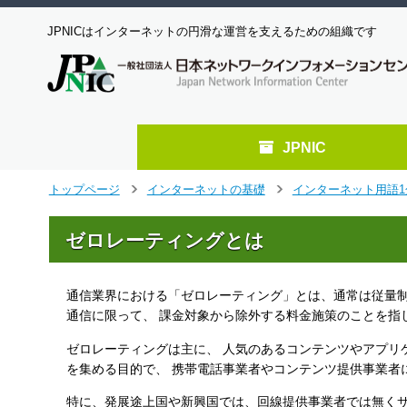
JPNICはインターネットの円滑な運営を支えるための組織です
JPNIC
メ
トップページ
インターネットの基礎
インターネット用語1
>
>
イ
ン
ゼロレーティングとは
コ
ン
テ
通信業界における「ゼロレーティング」とは、通常は従量制
ン
ツ
通信に限って、 課金対象から除外する料金施策のことを指
へ
ゼロレーティングは主に、 人気のあるコンテンツやアプリ
ジ
を集める目的で、 携帯電話事業者やコンテンツ提供事業者
ャ
ン
特に、発展途上国や新興国では、回線提供事業者では無くサ
プ