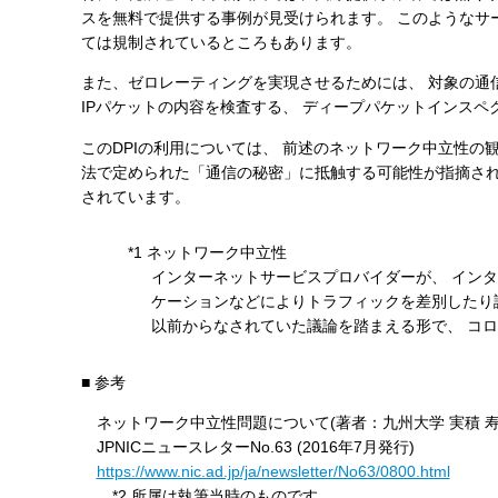
スを無料で提供する事例が見受けられます。 このようなサ
す
ては規制されているところもあります。
る
また、ゼロレーティングを実現させるためには、 対象の通
IPパケットの内容を検査する、 ディープパケットインスペクション(De
このDPIの利用については、 前述のネットワーク中立性
法で定められた「通信の秘密」に抵触する可能性が指摘され
されています。
*1 ネットワーク中立性
インターネットサービスプロバイダーが、 イン
ケーションなどによりトラフィックを差別したり課
以前からなされていた議論を踏まえる形で、 コロ
■ 参考
ネットワーク中立性問題について(著者：九州大学 実積 寿
JPNICニュースレターNo.63 (2016年7月発行)
https://www.nic.ad.jp/ja/newsletter/No63/0800.html
*2 所属は執筆当時のものです。