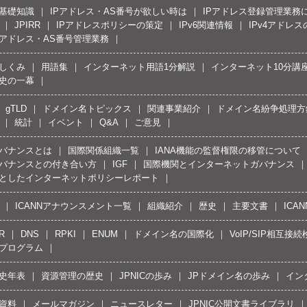
の基礎知識
IPアドレス・AS番号が欲しい時は
IPアドレス登録管理業務
JPIRR
IPアドレスポリシーの策定
IPv6関連情報
IPv4アドレ
Pアドレス・AS番号管理業務
しくみ
用語集
インターネット用語1分解説
インターネット10分講
史の一幕
gTLD
ドメイン名トピックス
関連事業紹介
ドメイン名紛争処理方針
統計
イベント
Q&A
ご意見
バナンスとは
国際関係組織一覧
IANA機能の監督権限の移管について
バナンスとの付き合い方
IGF
国際機関とインターネットガバナンス
としたインターネットポリシーレポート
ICANNアナウンスメント一覧
組織紹介
歴史
主要文書
ICA
R
DNS
RPKI
ENUM
ドメイン名の国際化
VoIP/SIP相互
プログラム
史年表
資源管理の歴史
JPNICの歩み
JPドメイン名の歩み
イン
資料
メールマガジン
ニュースレター
JPNIC公開文書ライブラリ