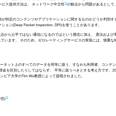
*1
ービス提供方法は、 ネットワーク中立性
の観点から問題があるとして、
信が特定のコンテンツやアプリケーションに関するものかどうか判別す
ep Packet Inspection, DPI)を使うことがあります。
の観点から公平ではない通信になるのではという懸念に加え、 憲法および
ています。 そのため、ゼロレーティングサービスの実装には、慎重な
ターネット上のすべてのデータを同等に扱う、すなわち利用者、コンテン
金を区別したりしてはならず、 平等に扱うべきとする考え方です。20
ンビア大学のTim Wu教授によって提唱されました。
*2
也)