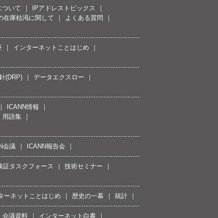
について
IPアドレストピックス
スの在庫枯渇に関して
よくある質問
座
インターネットことはじめ
(DRP)
データエクスロー
ICANN情報
用語集
NN会議
ICANN報告会
接続検証タスクフォース
技術セミナー
ターネットことはじめ
歴史の一幕
統計
会議資料
インターネット白書