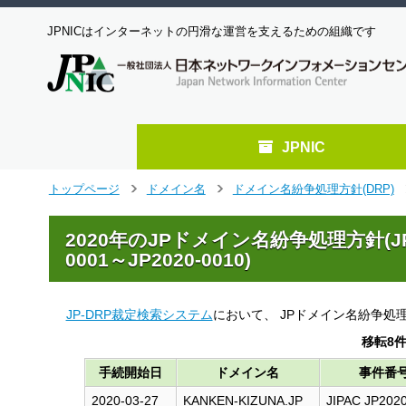
JPNICはインターネットの円滑な運営を支えるための組織です
JPNIC
メ
トップページ
ドメイン名
ドメイン名紛争処理方針(DRP)
>
>
>
イ
ン
2020年のJPドメイン名紛争処理方針(JP-
コ
0001～JP2020-0010)
ン
テ
ン
ツ
JP-DRP裁定検索システム
において、 JPドメイン名紛争処理
へ
移転8
ジ
ャ
手続開始日
ドメイン名
事件番
ン
2020-03-27
KANKEN-KIZUNA.JP
JIPAC JP202
プ