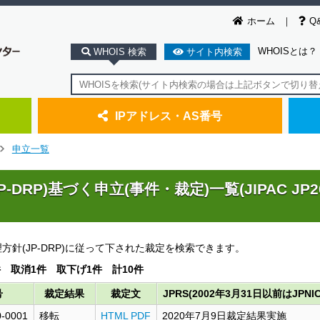
ホーム
Q
WHOISとは？
WHOIS 検索
サイト内検索
IPアドレス・AS番号
申立一覧
DRP)基づく申立(事件・裁定)一覧(JIPAC JP20
方針(JP-DRP)に従って下された裁定を検索できます。
件 取消1件 取下げ1件 計10件
号
裁定結果
裁定文
JPRS(2002年3月31日以前はJPNI
0-0001
移転
HTML
PDF
2020年7月9日裁定結果実施