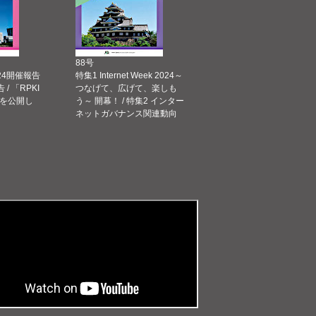
88号
 2024開催報告
特集1 Internet Week 2024～
告 / 「RPKI
つなげて、広げて、楽しも
を公開し
う～ 開幕！ / 特集2 インター
ネットガバナンス関連動向