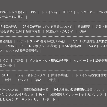
IPv4アドレス移転
DNS
ドメイン名
JPIRR
インターネットガバ
ターネットの歴史
JPNICの理念
JPNICが実施している事業について
組織概要
定款・
反社会的勢力に対する基本方針
関連団体へのリンク
Q&A
の基礎知識
IPアドレス・AS番号が欲しい時は
IPアドレス登録管理業務
JPIRR
IPアドレスポリシーの策定
IPv6関連情報
IPv4アドレ
Pアドレス・AS番号管理業務
しくみ
用語集
インターネット用語1分解説
インターネット10分講
史の一幕
gTLD
ドメイン名トピックス
関連事業紹介
ドメイン名紛争処理方針
統計
イベント
Q&A
ご意見
バナンスとは
国際関係組織一覧
IANA機能の監督権限の移管について
バナンスとの付き合い方
IGF
国際機関とインターネットガバナンス
としたインターネットポリシーレポート