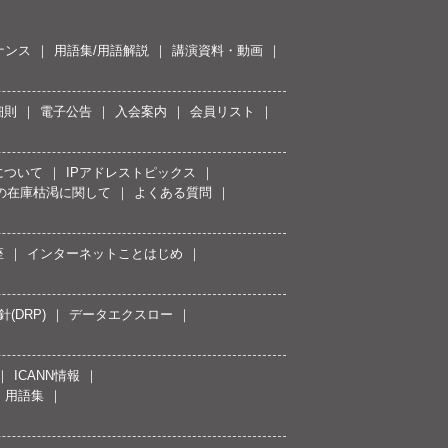
ナンス
用語集/用語解説
講演資料・動画
細則
電子公告
入会案内
会員リスト
について
IPアドレストピックス
スの在庫枯渇に関して
よくある質問
座
インターネットことはじめ
(DRP)
データエクスロー
ICANN情報
用語集