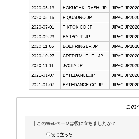
す
2020-05-13
HOKUOHKURASHI.JP
JIPAC JP202
る
2020-05-15
PIQUADRO.JP
JIPAC JP202
2020-07-01
TIKTOK.CO.JP
JIPAC JP202
2020-09-23
BARBOUR.JP
JIPAC JP202
2020-11-05
BOEHRINGER.JP
JIPAC JP202
2020-10-27
CREDITMUTUEL.JP
JIPAC JP202
2020-11-11
JVCEA.JP
JIPAC JP202
2021-01-07
BYTEDANCE.JP
JIPAC JP202
2021-01-07
BYTEDANCE.CO.JP
JIPAC JP202
この
このWebページは役に立ちましたか？
役に立った