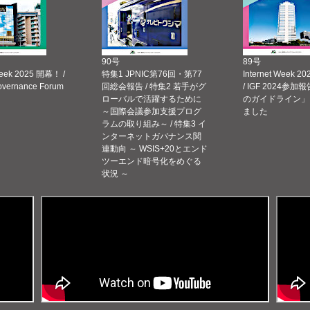
90号
89号
Week 2025 開幕！ /
特集1 JPNIC第76回・第77
Internet Week
Governance Forum
回総会報告 / 特集2 若手がグ
/ IGF 2024参加報
ローバルで活躍するために
のガイドライン」
～国際会議参加支援プログ
ました
ラムの取り組み～ / 特集3 イ
ンターネットガバナンス関
連動向 ～ WSIS+20とエンド
ツーエンド暗号化をめぐる
状況 ～