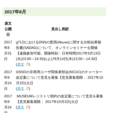
2017年8月
原文
公開
見出し和訳
日
2017
gTLDにおけるDNSの悪用(Abuse)に関する分析結果報
年8
告書(SADAG)について、オンラインセミナーを開催
月31
【遠隔参加可能、開催時刻：日本時間2017年9月13日
日
(水)23:00～24:30および9月14日(木)13:00～14:30】
(
原文
)
2017
GNSOの非商用ユーザ関係者部会(NCUC)のチャーター
年8
改定案について意見を募集【意見募集期限： 2017年10
月24
月3日(火)】
日
(
原文
)
2017
.MUSEUMレジストリ契約の改定案について意見を募集
年8
【意見募集期限： 2017年10月3日(火)】
月24
(
原文
)
日