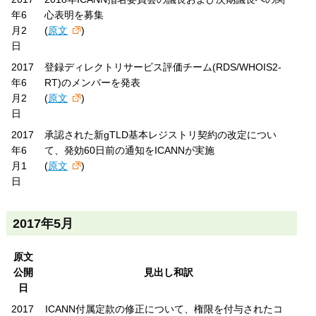
年6
心表明を募集
月2
(
原文
)
日
2017
登録ディレクトリサービス評価チーム(RDS/WHOIS2-
年6
RT)のメンバーを発表
月2
(
原文
)
日
2017
承認された新gTLD基本レジストリ契約の改定につい
年6
て、発効60日前の通知をICANNが実施
月1
(
原文
)
日
2017年5月
原文
公開
見出し和訳
日
2017
ICANN付属定款の修正について、権限を付与されたコ