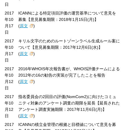
日
2017
ICANNによる特定項目評価の運営基準について意見を
年10
募集【意見募集期限：2018年1月15日(月)】
月17
(
原文
)
日
2017
キリル文字のためのルートゾーンラベル生成ルール案に
年10
ついて【意見募集期限：2017年12月6日(水)】
月17
(
原文
)
日
2017
2016年WHOIS年次報告書が、WHOIS評価チームによる
年10
2012年の16の勧告の実装が完了したことを報告
月12
(
原文
)
日
2017
指名委員会の2回目の評価(NomCom2)に向けたコミュ
年10
ニティ対象のアンケート調査の期限を延長【延長された
月12
アンケート調査実施期限：2017年11月6日(月)】
日
(
原文
)
2017
ICANNの積立金管理の根拠と目標値について意見を募