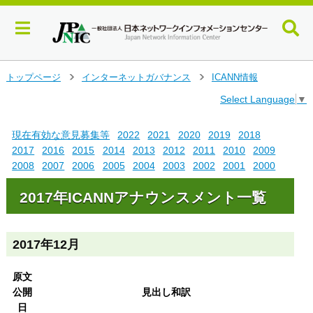
メ
トップページ
インターネットガバナンス
ICANN情報
>
>
イ
Select Language
▼
ン
コ
ン
現在有効な意見募集等
2022
2021
2020
2019
2018
テ
2017
2016
2015
2014
2013
2012
2011
2010
2009
ン
2008
2007
2006
2005
2004
2003
2002
2001
2000
ツ
へ
2017年ICANNアナウンスメント一覧
ジ
ャ
ン
2017年12月
プ
す
る
原文
公開
見出し和訳
日