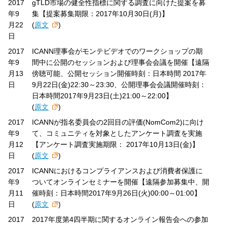
2017
gTLD市場の健全性指標に関する調査に向けた提案を募
年9
集【提案募集期限：2017年10月30日(月)】
月22
(
原文
)
日
2017
ICANN理事会がモンテビデオでのワークショップの期
年9
間中に公開のセッションおよび理事会会議を開催【遠隔
月13
傍聴可能、公開セッション開催時刻：日本時間 2017年
日
9月22日(金)22:30～23:30、公開理事会会議開催時刻：
日本時間2017年9月23日(土)21:00～22:00】
(
原文
)
2017
ICANNが指名委員会の2回目の評価(NomCom2)に向け
年9
て、コミュニティを対象としたアンケート調査を実施
月12
【アンケート調査実施期限： 2017年10月13日(金)】
日
(
原文
)
2017
ICANNにおけるコンプライアンスおよび消費者保護に
年9
ついてオンラインセミナーを開催【遠隔参加募集中、開
月11
催時刻：日本時間2017年9月26日(火)00:00～01:00】
日
(
原文
)
2017
2017年度第4四半期に関するオンライン報告会への参加