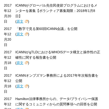
2017
ICANNがグローバル先住民使節プログラムにおけるメ
年12
ンターを募集【ボランティア募集期限：2018年1月8
月20
日】
日
(
原文
)
2017
「数字で見る第60回ICANN会議」を公開
年12
(
原文
)
月20
日
2017
ICANNがgTLDにおけるWHOISデータ構文と操作性の正
年12
確性に関する報告書を公開
月18
(
原文
)
日
2017
ICANNオンブズマン事務所による2017年年次報告書を
年12
公開
月18
(
原文
)
日
2017
Hamilton法律事務所からの、データ/プライバシー保護
年12
に関するコミュニティからの質問事項への回答を公開