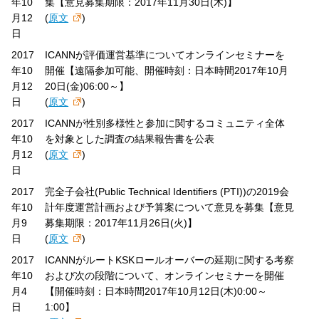
年10
集【意見募集期限：2017年11月30日(木)】
月12
(
原文
)
日
2017
ICANNが評価運営基準についてオンラインセミナーを
年10
開催【遠隔参加可能、開催時刻：日本時間2017年10月
月12
20日(金)06:00～】
日
(
原文
)
2017
ICANNが性別多様性と参加に関するコミュニティ全体
年10
を対象とした調査の結果報告書を公表
月12
(
原文
)
日
2017
完全子会社(Public Technical Identifiers (PTI))の2019会
年10
計年度運営計画および予算案について意見を募集【意見
月9
募集期限：2017年11月26日(火)】
日
(
原文
)
2017
ICANNがルートKSKロールオーバーの延期に関する考察
年10
および次の段階について、オンラインセミナーを開催
月4
【開催時刻：日本時間2017年10月12日(木)0:00～
日
1:00】