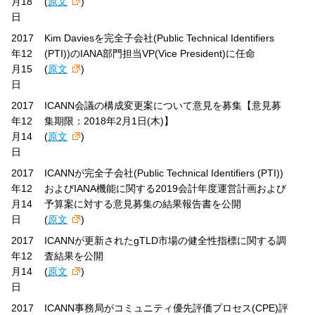
月18
(
原文
)
日
2017
Kim Daviesを完全子会社(Public Technical Identifiers
年12
(PTI))のIANA部門担当VP(Vice President)に任命
月15
(
原文
)
日
2017
ICANN会議の構成変更案について意見を募集【意見募
年12
集期限：2018年2月1日(木)】
月14
(
原文
)
日
2017
ICANNが完全子会社(Public Technical Identifiers (PTI))
年12
およびIANA機能に関する2019会計年度運営計画および
月14
予算案に対する意見募集の結果報告書を公開
日
(
原文
)
2017
ICANNが更新されたgTLD市場の健全性指標に関する調
年12
査結果を公開
月14
(
原文
)
日
2017
ICANN事務局がコミュニティ優先評価プロセス(CPE)評