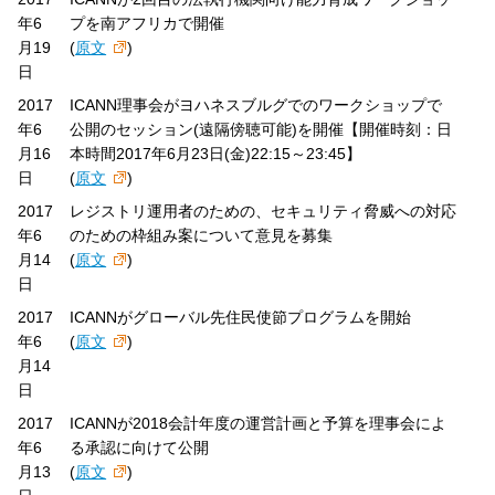
年6
プを南アフリカで開催
月19
(
原文
)
日
2017
ICANN理事会がヨハネスブルグでのワークショップで
年6
公開のセッション(遠隔傍聴可能)を開催【開催時刻：日
月16
本時間2017年6月23日(金)22:15～23:45】
日
(
原文
)
2017
レジストリ運用者のための、セキュリティ脅威への対応
年6
のための枠組み案について意見を募集
月14
(
原文
)
日
2017
ICANNがグローバル先住民使節プログラムを開始
年6
(
原文
)
月14
日
2017
ICANNが2018会計年度の運営計画と予算を理事会によ
年6
る承認に向けて公開
月13
(
原文
)