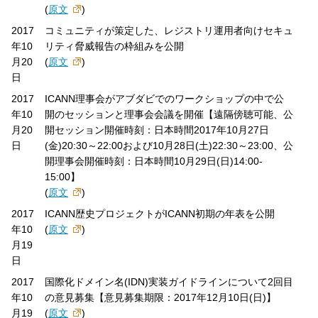
(
原文
)
2017
コミュニティが策定した、レジストリ運用者向けセキュ
年10
リティ脅威報告の枠組みを公開
月20
(
原文
)
日
2017
ICANN理事会がアブダビでのワークショップの中で公
年10
開のセッションと理事会会議を開催【遠隔傍聴可能、公
月20
開セッション開催時刻：日本時間2017年10月27日
日
(金)20:30～22:00および10月28日(土)22:30～23:00、公
開理事会開催時刻：日本時間10月29日(日)14:00-
15:00】
(
原文
)
2017
ICANN歴史プロジェクトがICANN初期の年表を公開
年10
(
原文
)
月19
日
2017
国際化ドメイン名(IDN)実装ガイドラインについて2回目
年10
の意見募集【意見募集期限：2017年12月10日(日)】
月19
(
原文
)