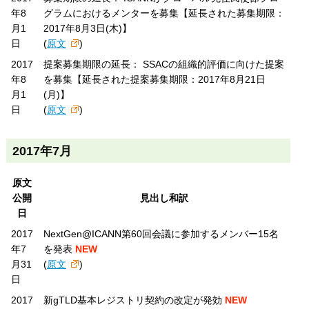
年8
グラムにおけるメンターを募集【延長された募集期限：
月1
2017年8月3日(木)】
日
(
原文
)
2017
提案募集期限の延長： SSACの組織的評価に向けた提案
年8
を募集【延長された提案募集期限：2017年8月21日
月1
(月)】
日
(
原文
)
2017年7月
原文
公開
見出し和訳
日
2017
NextGen@ICANN第60回会議に参加するメンバー15名
年7
を発表
NEW
月31
(
原文
)
日
2017
新gTLD基本レジストリ契約の改定が発効
NEW