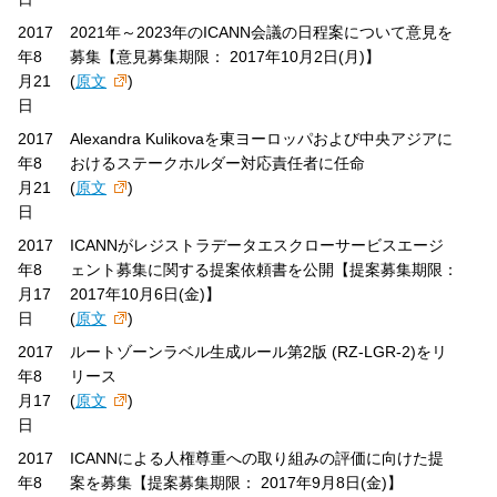
2017
2021年～2023年のICANN会議の日程案について意見を
年8
募集【意見募集期限： 2017年10月2日(月)】
月21
(
原文
)
日
2017
Alexandra Kulikovaを東ヨーロッパおよび中央アジアに
年8
おけるステークホルダー対応責任者に任命
月21
(
原文
)
日
2017
ICANNがレジストラデータエスクローサービスエージ
年8
ェント募集に関する提案依頼書を公開【提案募集期限：
月17
2017年10月6日(金)】
日
(
原文
)
2017
ルートゾーンラベル生成ルール第2版 (RZ-LGR-2)をリ
年8
リース
月17
(
原文
)
日
2017
ICANNによる人権尊重への取り組みの評価に向けた提
年8
案を募集【提案募集期限： 2017年9月8日(金)】