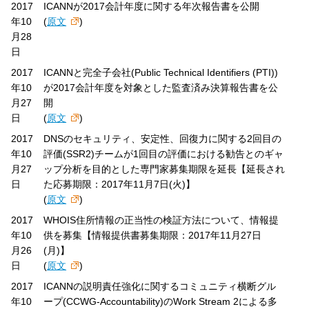
2017
ICANNが2017会計年度に関する年次報告書を公開
年10
(
原文
)
月28
日
2017
ICANNと完全子会社(Public Technical Identifiers (PTI))
年10
が2017会計年度を対象とした監査済み決算報告書を公
月27
開
日
(
原文
)
2017
DNSのセキュリティ、安定性、回復力に関する2回目の
年10
評価(SSR2)チームが1回目の評価における勧告とのギャ
月27
ップ分析を目的とした専門家募集期限を延長【延長され
日
た応募期限：2017年11月7日(火)】
(
原文
)
2017
WHOIS住所情報の正当性の検証方法について、情報提
年10
供を募集【情報提供書募集期限：2017年11月27日
月26
(月)】
日
(
原文
)
2017
ICANNの説明責任強化に関するコミュニティ横断グル
年10
ープ(CCWG-Accountability)のWork Stream 2による多