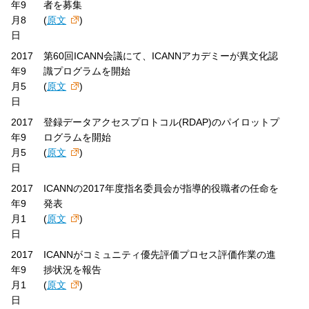
年9
者を募集
月8
(
原文
)
日
2017
第60回ICANN会議にて、ICANNアカデミーが異文化認
年9
識プログラムを開始
月5
(
原文
)
日
2017
登録データアクセスプロトコル(RDAP)のパイロットプ
年9
ログラムを開始
月5
(
原文
)
日
2017
ICANNの2017年度指名委員会が指導的役職者の任命を
年9
発表
月1
(
原文
)
日
2017
ICANNがコミュニティ優先評価プロセス評価作業の進
年9
捗状況を報告
月1
(
原文
)
日