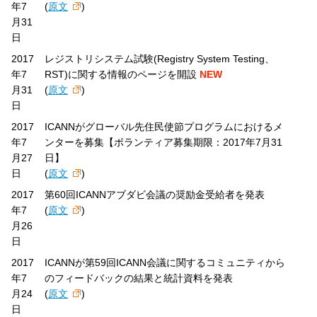
年7
(
原文
)
月31
日
2017
レジストリシステム試験(Registry System Testing、
年7
RST)に関する情報のページを開設
NEW
月31
(
原文
)
日
2017
ICANNがグローバル先住民使節プログラムにおけるメ
年7
ンターを募集【ボランティア募集期限：2017年7月31
月27
日】
日
(
原文
)
2017
第60回ICANNアブダビ会議の奨励金受給者を発表
年7
(
原文
)
月26
日
2017
ICANNが第59回ICANN会議に関するコミュニティから
年7
のフィードバックの結果と統計資料を発表
月24
(
原文
)
日