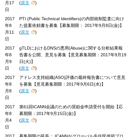
月17
(
原文
)
日
2017
PTI (Public Technical Identifiers)の内部統制監査に向け
年8
た提案依頼書を募集【募集期限： 2017年9月8日(金)】
月11
(
原文
)
日
2017
gTLDにおけるDNSの悪用(Abuse)に関する分析結果報
年8
告書を公開、意見を募集【意見募集期限：2017年9月19
月9
日(火)】
日
(
原文
)
2017
アドレス支持組織(ASO)評価の最終報告書について意見
年8
を募集【意見募集期限：2017年9月6日(水)】
月8
(
原文
)
日
2017
第61回ICANN会議のための奨励金申請受付を開始【応
年8
募期限：2017年9月15日(金)】
月4
(
原文
)
日
2017
募集期限の延長： ICANNがグローバル先住民使節プロ