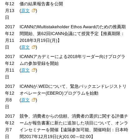
年12
価の結果報告書を公開
月13
(
原文
)
日
2017
ICANNのMultistakeholder Ethos Awardのための推薦期
年12
間開始、第62回ICANN会議にて授賞予定【推薦期限：
月11
2018年3月19日(月)】
日
(
原文
)
2017
ICANNアカデミーによる2018年リーダー向けプログラ
年12
ムの参加登録を開始
月11
(
原文
)
日
2017
ICANNが.WEDについて、緊急バックエンドレジストリ
年12
オペレーター(EBERO)プログラムを始動
月8
(
原文
)
日
2017
競争、消費者からの信頼、消費者の選択に関する評価チ
年12
ームが報告書案に新たに追加した項目について、オンラ
月7
インセミナーを開催【遠隔参加可能、開催時刻：日本時
日
間2017年12月19日(火)01:00～02:00】