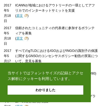
2017
ICANNが地域におけるアウトリーチの一環としてアフ
年5
リカでのインターネットサミットを支援
月18
(
原文
)
日
2017
信頼されたコミュニティの代表者に参加するボランテ
年5
ィアを募集
月18
(
原文
)
日
2017
すべてのgTLDにおけるIGOおよびINGOの識別子の保護
年5
に関するGNSOのコンセンサスポリシー勧告の実装につ
月17
いて、意見を募集
日
(
原文
)
当サイトではフォントサイズの記録とアクセ
2017
ICANNが2016会計年度に関する年次報告書(Form 990)
ス解析にクッキーを利用しています。
年5
を米国内国歳入庁に提出
月15
(
原文
)
日
わかりました
2017
第60回ICANN会議におけるNextGen@ICANNプログラ
年5
ムへの応募期間が開始