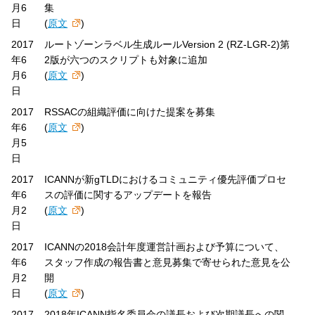
月6
集
日
(
原文
)
2017
ルートゾーンラベル生成ルールVersion 2 (RZ-LGR-2)第
年6
2版が六つのスクリプトも対象に追加
月6
(
原文
)
日
2017
RSSACの組織評価に向けた提案を募集
年6
(
原文
)
月5
日
2017
ICANNが新gTLDにおけるコミュニティ優先評価プロセ
年6
スの評価に関するアップデートを報告
月2
(
原文
)
日
2017
ICANNの2018会計年度運営計画および予算について、
年6
スタッフ作成の報告書と意見募集で寄せられた意見を公
月2
開
日
(
原文
)
2017
2018年ICANN指名委員会の議長および次期議長への関