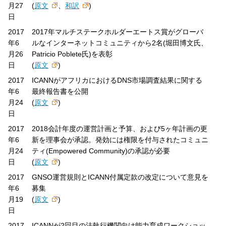
月27
(
原文
、
和訳
)
日
2017
2017年マルチステークホルダーエートス賞がグローバ
年6
ルなインターネットコミュニティから2名(堀田博文氏、
月26
Patricio Poblete氏)を表彰
日
(
原文
)
2017
ICANNがアフリカにおけるDNS市場調査結果に関する
年6
最終報告書を公開
月24
(
原文
)
日
2017
2018会計年度の運営計画と予算、および5ヶ年計画の更
年6
新を理事会が承認。発効には権限を付与されたコミュニ
月24
ティ(Empowered Community)の承認が必要
日
(
原文
)
2017
GNSO運営規則とICANN付属定款の改定について意見を
年6
募集
月19
(
原文
)
日
2017
ICANNが2回目の法執行機関向け能力育成ワークショッ