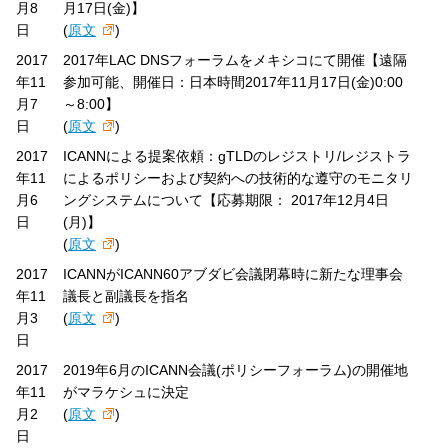
月8
月17日(金)】
日
(
原文
)
2017
2017年LAC DNSフォーラムをメキシコにて開催【遠隔
年11
参加可能、開催日：日本時間2017年11月17日(金)0:00
月7
～8:00】
日
(
原文
)
2017
ICANNによる提案依頼：gTLDのレジストリ/レジストラ
年11
によるポリシーおよび契約への技術的な遵守のモニタリ
月6
ングシステムについて【応募期限： 2017年12月4日
日
(月)】
(
原文
)
2017
ICANNがICANN60アブダビ会議閉幕時に新たな理事会
年11
議長と副議長を指名
月3
(
原文
)
日
2017
2019年6月のICANN会議(ポリシーフォーラム)の開催地
年11
がマラケシュに決定
月2
(
原文
)
日