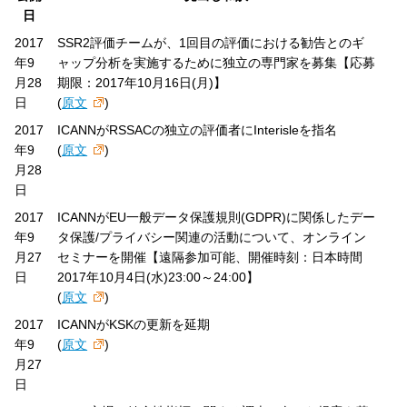
日
2017
SSR2評価チームが、1回目の評価における勧告とのギ
年9
ャップ分析を実施するために独立の専門家を募集【応募
月28
期限：2017年10月16日(月)】
日
(
原文
)
2017
ICANNがRSSACの独立の評価者にInterisleを指名
年9
(
原文
)
月28
日
2017
ICANNがEU一般データ保護規則(GDPR)に関係したデー
年9
タ保護/プライバシー関連の活動について、オンライン
月27
セミナーを開催【遠隔参加可能、開催時刻：日本時間
日
2017年10月4日(水)23:00～24:00】
(
原文
)
2017
ICANNがKSKの更新を延期
年9
(
原文
)
月27
日