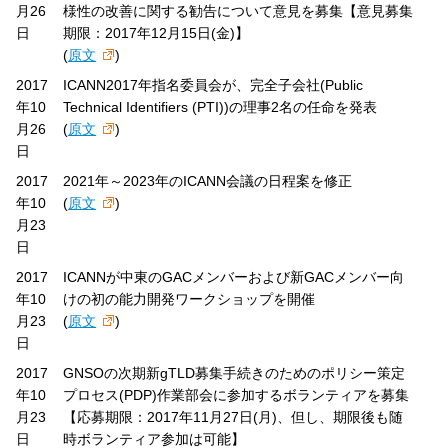
月26
様性の改善に関する勧告について意見を募集【意見募集
日
期限：2017年12月15日(金)】
(
原文
)
2017
ICANN2017年指名委員会が、完全子会社(Public
年10
Technical Identifiers (PTI))の理事2名の任命を発表
月26
(
原文
)
日
2017
2021年～2023年のICANN会議の日程案を修正
年10
(
原文
)
月23
日
2017
ICANNが中東のGACメンバーおよび新GACメンバー向
年10
けの初の能力開発ワークショップを開催
月23
(
原文
)
日
2017
GNSOの次期新gTLD募集手続きのためのポリシー策定
年10
プロセス(PDP)作業部会に参加するボランティアを募集
月23
【応募期限：2017年11月27日(月)、但し、期限後も随
日
時ボランティア参加は可能】