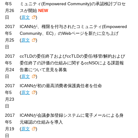
年5
ミュニティ(Empowered Community)の承認検討プロセ
月26
スが開始
NEW
日
(
原文
)
2017
ICANNが、権限を付与されたコミュニティ(Empowered
年5
Community、EC)」のWebページを新たに立ち上げ
月25
(
原文
)
日
2017
ccTLDの委任終了およびccTLDの委任/移管/解約および
年5
委任終了の評価の仕組みに関するccNSOによる課題報
月24
告書について意見を募集
日
(
原文
)
2017
ICANNが初の最高消費者保護責任者を任命
年5
(
原文
)
月23
日
2017
ICANNが会議参加登録システムに電子メールによる身
年5
元確認の仕組みを導入
月19
(
原文
)
日