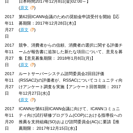
日
日本時間2017年12月8日(金)02:00～】
(
原文
)
2017
第62回ICANN会議のための奨励金申請受付を開始【応
年11
募期限：2017年12月28日(木)】
月27
(
原文
)
日
2017
競争、消費者からの信頼、消費者の選択に関する評価チ
年11
ームが報告書に追加した新たな項目について、意見を募
月27
集【意見募集期限： 2018年1月8日(月)】
日
(
原文
)
2017
ルートサーバーシステム諮問委員会2回目評価
年11
(RSSAC2)の評価者が、RSSACについてコミュニティ向
月27
けアンケート調査を実施【アンケート回答期限： 2017
日
年12月27日(水)】
(
原文
)
2017
ICANNが第61回ICANN会議に向けて、ICANNコミュニ
年11
ティ向け試行研修プログラム(COP)における指導役への
月20
推薦を支持組織(SO)および諮問委員会(AC)に要請【推
日
薦期限： 2017年12月15日(水)】