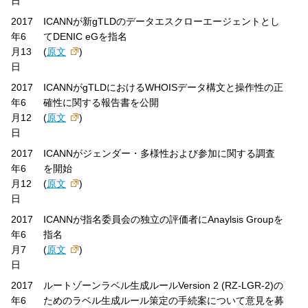
日
2017
ICANNが新gTLDのデータエスクローエージェントとし
年6
てDENIC eGを指名
月13
(
原文
)
日
2017
ICANNがgTLDにおけるWHOISデータ構文と操作性の正
年6
確性に関する報告書を公開
月12
(
原文
)
日
2017
ICANNがジェンダー・多様性および参加に関する調査
年6
を開始
月12
(
原文
)
日
2017
ICANNが指名委員会の独立の評価者にAnaylsis Groupを
年6
指名
月7
(
原文
)
日
2017
ルートゾーンラベル生成ルールVersion 2 (RZ-LGR-2)の
年6
ためのラベル生成ルール策定の手続案について意見を募