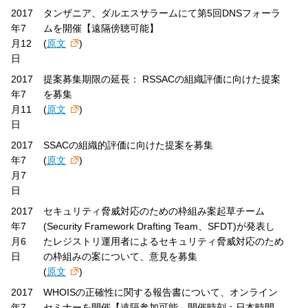
2017
タンザニア、ダルエスサラームにて第5回DNSフォーラ
年7
ムを開催【遠隔傍聴可能】
月12
(
原文
)
日
2017
提案募集期限の延長： RSSACの組織評価に向けた提案
年7
を募集
月11
(
原文
)
日
2017
SSACの組織的評価に向けた提案を募集
年7
(
原文
)
月7
日
2017
セキュリティ脅威対応のための枠組み案起草チーム
年7
(Security Framework Drafting Team、SFDT)が発表し
月6
たレジストリ運用者によるセキュリティ脅威対応のため
日
の枠組みの案について、意見を募集
(
原文
)
2017
WHOISの正確性に関する報告書について、オンライン
年7
セミナーを開催【遠隔参加可能、開催時刻：日本時間