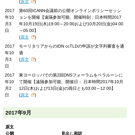
(
原文
)
2017
第60回ICANN会議前の公開オンラインポリシーセッシ
年10
ョンを開催【遠隔参加可能、開催時刻：日本時間2017
月3
年10月19日(木)19:00～20:00および10月20日(金)04:00
日
～05:00】
(
原文
)
2017
モーリタリアからのIDN ccTLDの申請が文字列審査を通
年10
過
月3
(
原文
)
日
2017
東ヨーロッパでの第2回DNSフォーラムをベラルーシに
年10
て開催【遠隔参加可能、開催日： 日本時間2017年10月
月2
12日(木)および13日(金)の両日とも03:00～12:00】
日
(
原文
)
2017年9月
原文
公開
見出し和訳