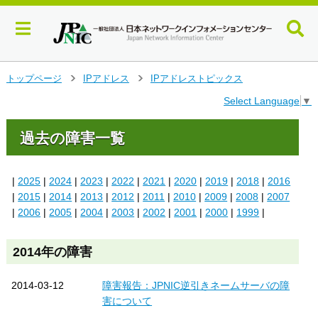
メ
トップページ
IPアドレス
IPアドレストピックス
>
>
イ
Select Language
▼
ン
コ
ン
過去の障害一覧
テ
ン
ツ
|
2025
|
2024
|
2023
|
2022
|
2021
|
2020
|
2019
|
2018
|
2016
へ
|
2015
|
2014
|
2013
|
2012
|
2011
|
2010
|
2009
|
2008
|
2007
ジ
|
2006
|
2005
|
2004
|
2003
|
2002
|
2001
|
2000
|
1999
|
ャ
ン
プ
2014年の障害
す
る
2014-03-12
障害報告：JPNIC逆引きネームサーバの障
害について