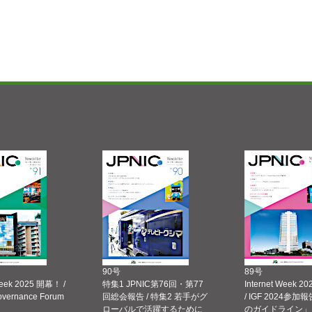
90号
89号
Week 2025 開幕！ /
特集1 JPNIC第76回・第77
Internet Week
Governance Forum
回総会報告 / 特集2 若手がグ
/ IGF 2024参加報
ローバルで活躍するために
のガイドライン」