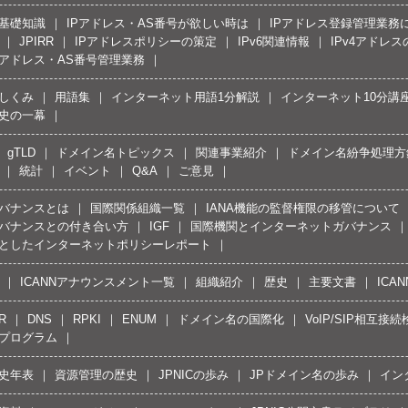
の基礎知識
IPアドレス・AS番号が欲しい時は
IPアドレス登録管理業務
JPIRR
IPアドレスポリシーの策定
IPv6関連情報
IPv4アドレ
Pアドレス・AS番号管理業務
しくみ
用語集
インターネット用語1分解説
インターネット10分講
史の一幕
gTLD
ドメイン名トピックス
関連事業紹介
ドメイン名紛争処理方針
統計
イベント
Q&A
ご意見
バナンスとは
国際関係組織一覧
IANA機能の監督権限の移管について
バナンスとの付き合い方
IGF
国際機関とインターネットガバナンス
としたインターネットポリシーレポート
ICANNアナウンスメント一覧
組織紹介
歴史
主要文書
ICA
R
DNS
RPKI
ENUM
ドメイン名の国際化
VoIP/SIP相互
プログラム
史年表
資源管理の歴史
JPNICの歩み
JPドメイン名の歩み
イン