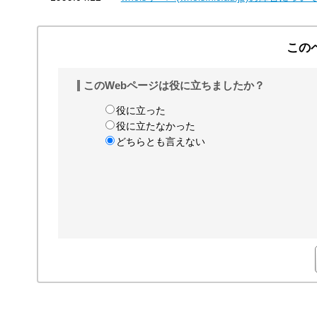
す
る
この
このWebページは役に立ちましたか？
役に立った
役に立たなかった
どちらとも言えない