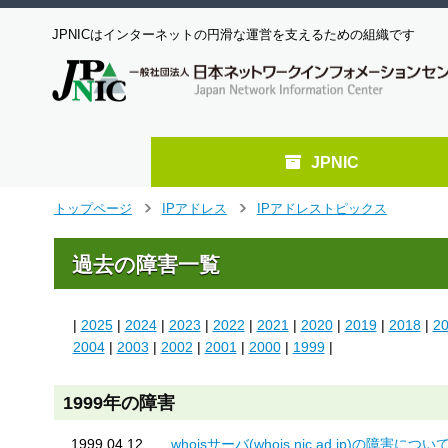
JPNICはインターネットの円滑な運営を支えるための組織です
JPNIC
メ
トップページ
IPアドレス
IPアドレストピックス
>
>
イ
ン
過去の障害一覧
コ
ン
テ
|
2025
|
2024
|
2023
|
2022
|
2021
|
2020
|
2019
|
2018
|
2
ン
ツ
2004
|
2003
|
2002
|
2001
|
2000
|
1999
|
へ
ジ
1999年の障害
ャ
ン
1999.04.12
whoisサーバ(whois.nic.ad.jp)の障害につい
プ