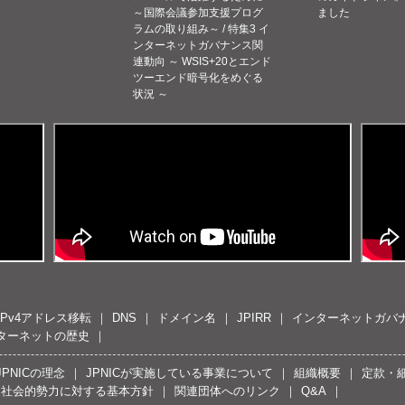
～国際会議参加支援プログ
ました
ラムの取り組み～ / 特集3 イ
ンターネットガバナンス関
連動向 ～ WSIS+20とエンド
ツーエンド暗号化をめぐる
状況 ～
IPv4アドレス移転
DNS
ドメイン名
JPIRR
インターネットガバ
ターネットの歴史
JPNICの理念
JPNICが実施している事業について
組織概要
定款・
反社会的勢力に対する基本方針
関連団体へのリンク
Q&A