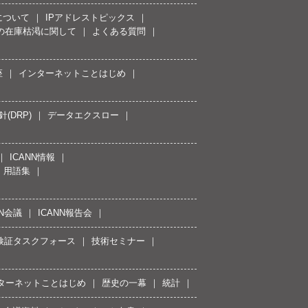
について
IPアドレストピックス
スの在庫枯渇に関して
よくある質問
座
インターネットことはじめ
(DRP)
データエクスロー
ICANN情報
用語集
NN会議
ICANN報告会
接続検証タスクフォース
技術セミナー
ターネットことはじめ
歴史の一幕
統計