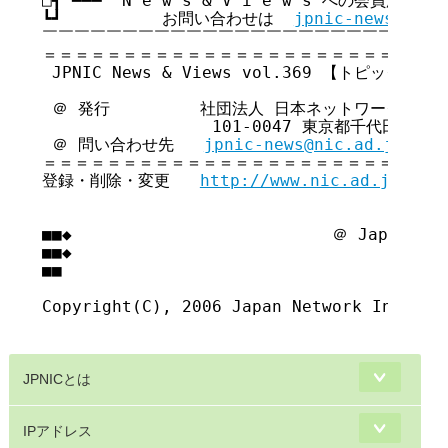
□┓ ━━━  N e w s & V i e w s への会員広告無
┗┛          お問い合わせは  
jpnic-news@nic.
￣￣￣￣￣￣￣￣￣￣￣￣￣￣￣￣￣￣￣￣￣￣￣￣￣￣
＝＝＝＝＝＝＝＝＝＝＝＝＝＝＝＝＝＝＝＝＝＝＝＝＝＝
 JPNIC News & Views vol.369 【トピックス号】
 ＠ 発行         社団法人 日本ネットワークイン
                 101-0047 東京都千代田区内
 ＠ 問い合わせ先   
jpnic-news@nic.ad.jp
＝＝＝＝＝＝＝＝＝＝＝＝＝＝＝＝＝＝＝＝＝＝＝＝＝＝
登録・削除・変更   
http://www.nic.ad.jp/ja/
■■◆                          ＠ Japan Net
■■◆                                     
■■

Copyright(C), 2006 Japan Network Informat
JPNICとは
IPアドレス