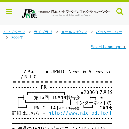
メ
トップページ
ライブラリ
メールマガジン
バックナンバー
>
>
>
イ
2006年
>
ン
Select Language
▼
コ
ン
テ
＝＝＝＝＝＝＝＝＝＝＝＝＝＝＝＝＝＝＝＝＝＝＝＝＝＝
    __

ン
    /Ｐ▲    ◆ JPNIC News & Views vol.3
ツ
  _/ＮＩＣ

へ
＝＝＝＝＝＝＝＝＝＝＝＝＝＝＝＝＝＝＝＝＝＝＝＝＝＝
ジ
--------- PR ----------------------------
ャ
　　　┏━━━━━━━━━━━━┓     ★2006年7月19日(水) 
ン
　┏━┫   第16回 ICANN報告会   ┣━┓ ★   東京・
プ
　┃　┗━━━━━━━━━━━━┛　┃ インターネットの今を知
す
　┗━━┛ JPNIC・IAjapan共催 ┗━━┛ ICANNから！H
る
詳細はこちら → 
http://www.nic.ad.jp/ja/topi
-----------------------------------------
━━━━━━━━━━━━━━━━━━━━━━━━━━━━━━━━━━━ 

◆ 先週のJPNICトピックス (7/10～7/17)
