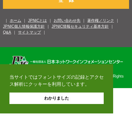
登 録
ホーム
JPNICとは
お問い合わせ先
著作権／リンク
JPNIC個人情報保護方針
JPNIC情報セキュリティ基本方針
Q&A
サイトマップ
Copyright© 1996-2026 Japan Network Information Center. All Rights
当サイトではフォントサイズの記録とアクセ
Reserved.
ス解析にクッキーを利用しています。
わかりました