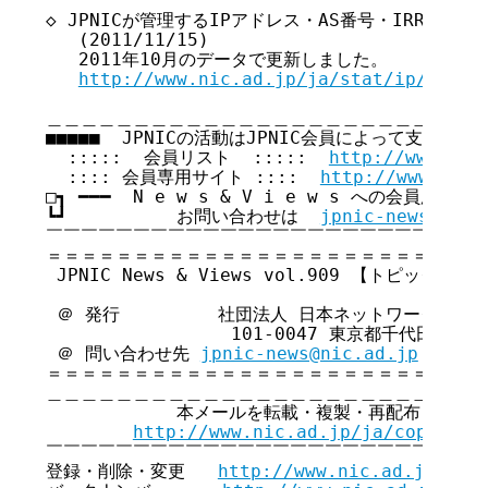
◇ JPNICが管理するIPアドレス・AS番号・IRRサー
   (2011/11/15)

   2011年10月のデータで更新しました。

http://www.nic.ad.jp/ja/stat/ip/20111
＿＿＿＿＿＿＿＿＿＿＿＿＿＿＿＿＿＿＿＿＿＿＿＿＿＿
■■■■■  JPNICの活動はJPNIC会員によって支えられてい
  :::::  会員リスト  :::::  
http://www.nic
  :::: 会員専用サイト ::::  
http://www.nic.
□┓ ━━━  N e w s & V i e w s への会員広告無
┗┛          お問い合わせは  
jpnic-news@nic.
￣￣￣￣￣￣￣￣￣￣￣￣￣￣￣￣￣￣￣￣￣￣￣￣￣￣
＝＝＝＝＝＝＝＝＝＝＝＝＝＝＝＝＝＝＝＝＝＝＝＝＝＝
 JPNIC News & Views vol.909 【トピックス号】
 ＠ 発行         社団法人 日本ネットワークイン
                 101-0047 東京都千代田区内
 ＠ 問い合わせ先 
jpnic-news@nic.ad.jp
＝＝＝＝＝＝＝＝＝＝＝＝＝＝＝＝＝＝＝＝＝＝＝＝＝＝
＿＿＿＿＿＿＿＿＿＿＿＿＿＿＿＿＿＿＿＿＿＿＿＿＿＿
            本メールを転載・複製・再配布・引用
http://www.nic.ad.jp/ja/copyrigh
￣￣￣￣￣￣￣￣￣￣￣￣￣￣￣￣￣￣￣￣￣￣￣￣￣￣
登録・削除・変更   
http://www.nic.ad.jp/ja/