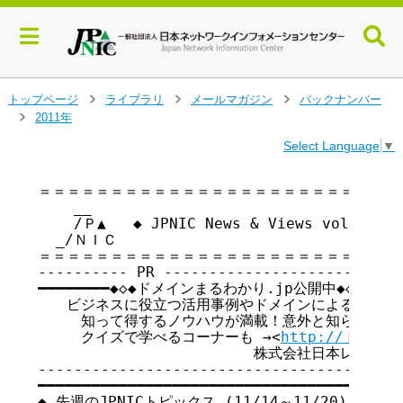
メ
トップページ
ライブラリ
メールマガジン
バックナンバー
>
>
>
イ
2011年
>
ン
Select Language
▼
コ
ン
テ
＝＝＝＝＝＝＝＝＝＝＝＝＝＝＝＝＝＝＝＝＝＝＝＝＝＝
    __

ン
    /Ｐ▲   ◆ JPNIC News & Views vol.90
ツ
  _/ＮＩＣ

へ
＝＝＝＝＝＝＝＝＝＝＝＝＝＝＝＝＝＝＝＝＝＝＝＝＝＝
ジ
---------- PR ---------------------------
ャ
━━━━━━━━◆◇◆ドメインまるわかり.jp公開中◆◇◆━━━━━
ン
　　ビジネスに役立つ活用事例やドメインによる企業信用
プ
　　　知って得するノウハウが満載！意外と知らないドメ
す
　　　クイズで学べるコーナーも →<
http://ドメイ
る
　　　　　　　　　　　　　　　株式会社日本レジストリサ
-----------------------------------------
━━━━━━━━━━━━━━━━━━━━━━━━━━━━━━━━━━━

◆ 先週のJPNICトピックス (11/14～11/20)
