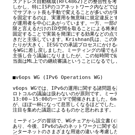
スアドレス自動構成(RFC4862)との整合性を考慮した
しかし、特にISPのコアネットワーク内などでは、アド
でサブネット長も手動で変えることが多いのが実情で、基
を固定するのは、実運用を無意味に規定違反とするだけで
が運用者を中心にあがっています。一方、一部のホスト実
限と言えるだけのID空間を取ることによる将来的な拡張
固定することで実装を簡潔にする効果などの点で、現状の
きだと主張しています。Krishnan氏は、この対立点に
たりが大きく、IESGでの承認プロセスにかけるのは時期
をWGに差し戻しました。ミーティングの場でも両者がそ
主張し合う議論になりましたが、この短時間で結論が出る
当面はML上での継続審議ということになるでしょう。

■v6ops WG (IPv6 Operations WG)

v6ops WGでは、IPv6の運用に関する諸問題を議論し
ロトコルの議論は扱わないのが原則です。ミーティングは3
13:00～15:00の一コマで開催されました。6manと
が、ほぼ一杯になって息苦しくなるほどでした。米Appl
注目を集めた議題によるものかと思われます。

ミーティングの冒頭で、WGチェアから設立書(charter
あり、今後、IPv6のみのネットワークに関する問題を取
ンターネットのさまざまな用途の違いを考慮した提言をし