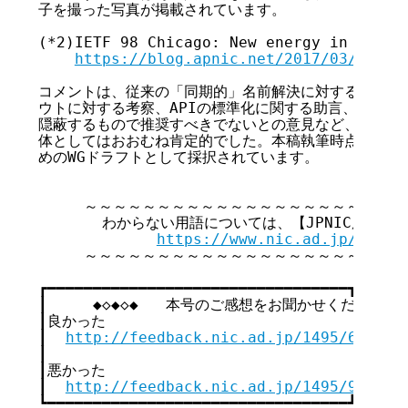
子を撮った写真が掲載されています。

(*2)IETF 98 Chicago: New energy in the IP
https://blog.apnic.net/2017/03/31/ie
コメントは、従来の「同期的」名前解決に対する考え方、T
ウトに対する考察、APIの標準化に関する助言、あるいは
隠蔽するもので推奨すべきでないとの意見など、多岐にわ
体としてはおおむね肯定的でした。本稿執筆時点で、RFC
めのWGドラフトとして採択されています。

     ～～～～～～～～～～～～～～～～～～～～～～
       わからない用語については、【JPNIC用語集
https://www.nic.ad.jp/ja/te
     ～～～～～～～～～～～～～～～～～～～～～～
┏━━━━━━━━━━━━━━━━━━━━━━━━━━━━━━━━━┓

┃     ◆◇◆◇◆   本号のご感想をお聞かせください   ◆◇
┃良かった                                  
┃  
http://feedback.nic.ad.jp/1495/65127e
┃                                        
┃悪かった                                  
┃  
http://feedback.nic.ad.jp/1495/918931
┗━━━━━━━━━━━━━━━━━━━━━━━━━━━━━━━━━┛
