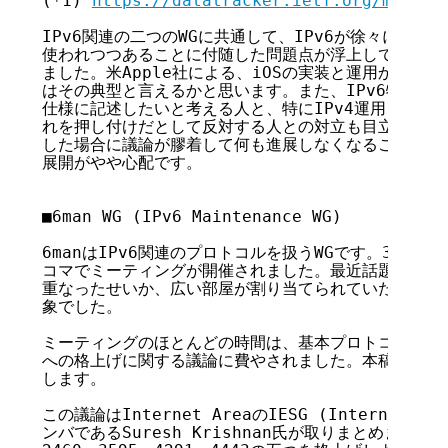
(*1) 
https://datatracker.ietf.org/meetin
IPv6関連の二つのWGに共通して、IPv6が徐々にでは
使われつつあることに付随した問題点が浮上してきている
ました。米Apple社による、iOSの実装と運用からのフ
はその典型と言えるかと思います。また、IPv6特有の機
仕様に記述したいと考える人と、特にIPv4運用との整合
れを押し付けだとして反対する人との対立も目立ちました。
した場合に議論が膠着して何も進展しなくなることが多々
展開がやや心配です。

■6man WG (IPv6 Maintenance WG)

6manはIPv6関連のプロトコルを扱うWGです。3月30日(木
コマでミーティングが開催されました。最近話題のQUIC
重なったせいか、広い部屋が割り当てられていた割には参
象でした。

ミーティングのほとんどの時間は、基本プロトコル仕様のInte
への格上げに関する議論に費やされました。本稿でもその
します。

この議論はInternet AreaのIESG (Internet Engi
ンバであるSuresh Krishnan氏が取りまとめました。6m