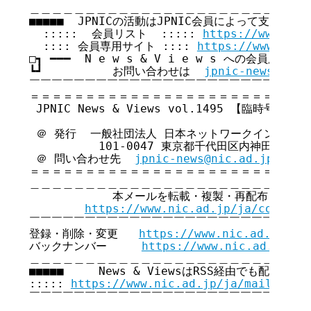
＿＿＿＿＿＿＿＿＿＿＿＿＿＿＿＿＿＿＿＿＿＿＿＿＿＿
■■■■■  JPNICの活動はJPNIC会員によって支えられてい
  :::::  会員リスト  ::::: 
https://www.nic
  :::: 会員専用サイト :::: 
https://www.nic.
□┓ ━━━  N e w s & V i e w s への会員広告無
┗┛          お問い合わせは  
jpnic-news@nic.
￣￣￣￣￣￣￣￣￣￣￣￣￣￣￣￣￣￣￣￣￣￣￣￣￣￣
＝＝＝＝＝＝＝＝＝＝＝＝＝＝＝＝＝＝＝＝＝＝＝＝＝＝
 JPNIC News & Views vol.1495 【臨時号】

 ＠ 発行  一般社団法人 日本ネットワークインフォメ
          101-0047 東京都千代田区内神田3-6
 ＠ 問い合わせ先  
jpnic-news@nic.ad.jp
＝＝＝＝＝＝＝＝＝＝＝＝＝＝＝＝＝＝＝＝＝＝＝＝＝＝
＿＿＿＿＿＿＿＿＿＿＿＿＿＿＿＿＿＿＿＿＿＿＿＿＿＿
            本メールを転載・複製・再配布・引用
https://www.nic.ad.jp/ja/copyrig
￣￣￣￣￣￣￣￣￣￣￣￣￣￣￣￣￣￣￣￣￣￣￣￣￣￣
登録・削除・変更   
https://www.nic.ad.jp/ja
バックナンバー     
https://www.nic.ad.jp/ja
＿＿＿＿＿＿＿＿＿＿＿＿＿＿＿＿＿＿＿＿＿＿＿＿＿＿
■■■■■     News & ViewsはRSS経由でも配信してい
::::: 
https://www.nic.ad.jp/ja/mailmagaz
￣￣￣￣￣￣￣￣￣￣￣￣￣￣￣￣￣￣￣￣￣￣￣￣￣￣