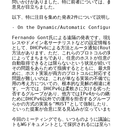
問いかけがありました。特に前者については、参加者から
意見が目立ちました。

以下、特に注目を集めた発表2件について説明します。

- On the Dynamic/Automatic Configuration 
Fernando Gont氏による遠隔の発表です。現状、IPv
レスやドメイン名サーチリストなどの設定情報を取得する
として、DHCPv6による方法とルータ通知(Router Adve
方法があります。ただ、これらのプロトコルの実装状況は
によってまちまちであり、任意のホストが任意のネットワ
自動取得できるとは限らないという状況が続いています。
その問題をあらためて指摘するとともに、最大限の相互接
めに、ホスト実装が両方のプロトコルに対応するように求
問題が難しいのは、これが単なる実装の不備ではなく、IP
用の考え方についての、根本的な見解の相違に根付いてい
す。一方では、DHCPv6は柔軟さに欠ける劣ったプロト
否するグループがあり、他方ではIPv4からの継続性や、
ためにDHCPv6以外での運用を拒否するグループがあり
らかの方式の実装を"MUST"として強制したり、両方の
といった提案が合意に至る見込みが立っていません。

今回のミーティングでも、いつものように議論は平行線気
トもWGドキュメントとして採択されるには至らず、MLで