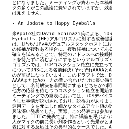
とになりました。ミーティングが終わった本稿執筆時点で
クの多くがこの議論に費やされていますが、残念ながら合
は見えません。

- An Update to Happy Eyeballs

米Apple社のDavid Schinazi氏による、iOSの開
Eyeballs (HE)アルゴリズムに対する改善提案です。R
は、IPv6/IPv4のデュアルスタックホストにおいて、T
の候補が複数ある場合に、複数候補についてある程度並行
確立を試みることで、特定のアドレスへの接続性が悪くて
トを待たずに済むようにするというアルゴリズムです。R
ゴリズムでは、TCPコネクション確立に先立って、IPv6と
についてDNSによる名前解決(それぞれAAAAとAレコー
のが前提になっています。このドラフトでは、DNSの名
AAAAまたはAの一方の問い合わせだけに長い時間がかか
として、名前解決を非同期にする(どちらかの問い合わせ
他方の応答を待ちつつコネクション確立を開始する)必要
ミーティングでの発表においては、iOSデバイスで取得
うした事情が説明されており、説得力がありました。また
運用データを元にした細かなタイムアウト値の計算方法な
興味深い発表でした。実際、この発表には参加者から多く
ました。IETFの発表では、特に議論を呼ぶような発表に
人がマイクの前に長い列を作るという光景がときどき見ら
表に対する反応はその典型的なケースでした。APNICのブ