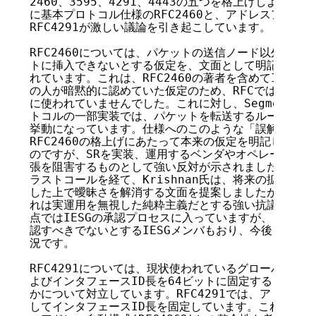
2460、3595、4291、4443の五つを格上げしようと
に基本プロトコル仕様のRFC2460と、アドレスアーキテ
RFC4291が激しい議論を引き起こしています。

RFC2460については、パケットの送信ノード以外はIPv
トに挿入できないとする仮定を、文面として明記するかど
れています。これは、RFC2460の著者を含めてIPv6の
の人が暗黙的に認めていた仮定のため、RFCでは「挿入
に使われていませんでした。これに対し、Segment Rout
トコルの一部実装では、パケットを転送するルータが拡張
挙動になっています。仕様へのこのような「誤解」を受けて、
RFC2460の格上げにあたって本来の仮定を明記して曖
のですが、SRを実装、運用するベンダやオペレータから
張を阻害するものとして強い反対が示されました。WGの議
ラストコールを経て、Krishnan氏は、将来の拡張を否
した上で曖昧さを解消する文面を提案しましたが、ミーテ
れは実運用を無視した純粋主義だとする強い抗議がありま
点ではIESGの承認プロセスに入っていますが、この問題
認すべきでないとするIESGメンバもおり、今後どうなる
況です。

RFC4291については、現状使われているグローバルア
よびインタフェースID長を64ビットに固定するという記
かについて対立しています。RFC4291では、アドレス
してインタフェースID長を固定しています。これは、お