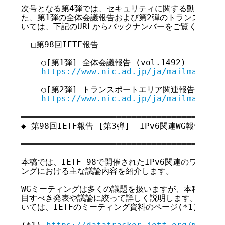
次号となる第4弾では、セキュリティに関する動向をお届
た、第1弾の全体会議報告および第2弾のトランスポート
いては、下記のURLからバックナンバーをご覧ください。
  □第98回IETF報告

    ○[第1弾] 全体会議報告 (vol.1492)

https://www.nic.ad.jp/ja/mailmagazin
    ○[第2弾] トランスポートエリア関連報告 (vol.1
https://www.nic.ad.jp/ja/mailmagazin
━━━━━━━━━━━━━━━━━━━━━━━━━━━━━━━━━━━

◆ 第98回IETF報告 [第3弾]  IPv6関連WG報告

                                       
━━━━━━━━━━━━━━━━━━━━━━━━━━━━━━━━━━━

本稿では、IETF 98で開催されたIPv6関連のワーキング
ングにおける主な議論内容を紹介します。

WGミーティングは多くの議題を扱いますが、本稿では、
目すべき発表や議論に絞って詳しく説明します。それ以外
いては、IETFのミーティング資料のページ(*1)をご参