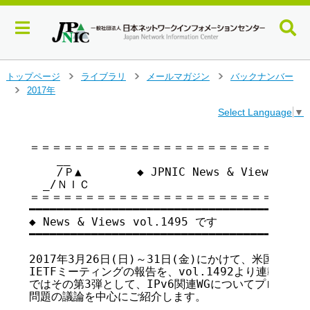
メ
トップページ
ライブラリ
メールマガジン
バックナンバー
>
>
>
イ
2017年
>
ン
Select Language
▼
コ
ン
テ
＝＝＝＝＝＝＝＝＝＝＝＝＝＝＝＝＝＝＝＝＝＝＝＝＝＝
    __

ン
    /Ｐ▲        ◆ JPNIC News & Views vo
ツ
  _/ＮＩＣ

へ
＝＝＝＝＝＝＝＝＝＝＝＝＝＝＝＝＝＝＝＝＝＝＝＝＝＝
ジ
━━━━━━━━━━━━━━━━━━━━━━━━━━━━━━━━━━━

ャ
◆ News & Views vol.1495 です

ン
━━━━━━━━━━━━━━━━━━━━━━━━━━━━━━━━━━━

プ
す
2017年3月26日(日)～31日(金)にかけて、米国のシカ
る
IETFミーティングの報告を、vol.1492より連載にて
ではその第3弾として、IPv6関連WGについてプロトコ
問題の議論を中心にご紹介します。
