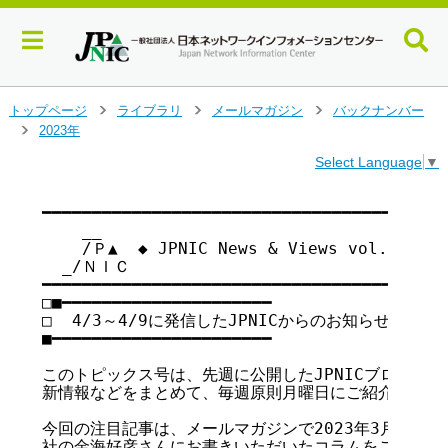
メ
トップページ
ライブラリ
メールマガジン
バックナンバー
>
>
>
イ
2023年
>
ン
Select Language
▼
コ
ン
テ
━━━━━━━━━━━━━━━━━━━━━━━━━━━━━━━━━━━

    __

ン
    /Ｐ▲  ◆ JPNIC News & Views vol.199
ツ
  _/ＮＩＣ

へ
━━━━━━━━━━━━━━━━━━━━━━━━━━━━━━━━━━━

ジ
□■━━━━━━━━━━━━━━━━━━━━━

ャ
□  4/3～4/9に発信したJPNICからのお知らせ

ン
■━━━━━━━━━━━━━━━━━━━━━━

プ
す
このトピックス号は、先週に公開したJPNICブログ記事、
る
新情報などをまとめて、毎週原則月曜日にご紹介するもの
今回の注目記事は、メールマガジンで2023年3月に配信
社の金海好彦さんにお書きいただいたコラムをご紹介した