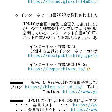
https://forms.gle/ctmt4mDsi3UDhe9
  ◇ インターネット白書2023が発刊されました ◇

     JPNICが企画・編集に全面的に協力している「イ
     が、今年も株式会社インプレスより発刊されまし
     公開しているインターネット白書ARCHIVESに
     ネット白書2022」も追加されました。あわせて
      『インターネット白書2023 

        分断する世界とインターネットガバナンス』

https://nextpublishing.jp/isbn/97
      『インターネット白書ARCHIVES』

https://iwparchives.jp/
＿＿＿＿＿＿＿＿＿＿＿＿＿＿＿＿＿＿＿＿＿＿＿＿＿＿
■■■■■   News & Views以外の情報発信もご利用くださ
ブログ 
https://blog.nic.ad.jp/
  Twitter 
h
             YouTube 
https://www.youtube
＿＿＿＿＿＿＿＿＿＿＿＿＿＿＿＿＿＿＿＿＿＿＿＿＿＿
■■■■■  JPNICの活動はJPNIC会員によって支えられてい
  :::::  会員リスト  ::::: 
https://www.nic
  :::: 会員専用サイト :::: 
https://www.nic.