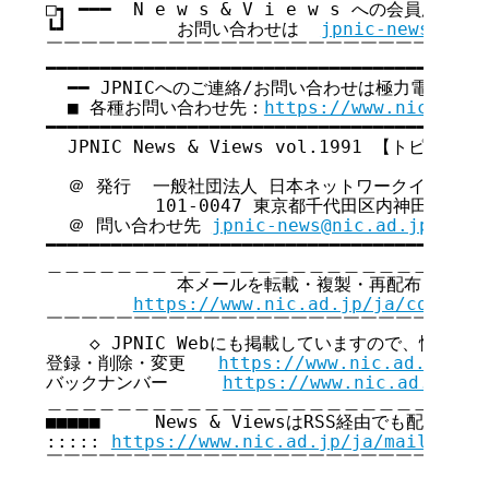
□┓ ━━━  N e w s & V i e w s への会員広告無
┗┛          お問い合わせは  
jpnic-news@nic.
￣￣￣￣￣￣￣￣￣￣￣￣￣￣￣￣￣￣￣￣￣￣￣￣￣￣
━━━━━━━━━━━━━━━━━━━━━━━━━━━━━━━━━━━

  ━━ JPNICへのご連絡/お問い合わせは極力電子メー
  ■ 各種お問い合わせ先：
https://www.nic.ad.j
━━━━━━━━━━━━━━━━━━━━━━━━━━━━━━━━━━━

  JPNIC News & Views vol.1991 【トピックス号
  ＠ 発行  一般社団法人 日本ネットワークインフォ
          101-0047 東京都千代田区内神田2-12-
  ＠ 問い合わせ先 
jpnic-news@nic.ad.jp
━━━━━━━━━━━━━━━━━━━━━━━━━━━━━━━━━━━

＿＿＿＿＿＿＿＿＿＿＿＿＿＿＿＿＿＿＿＿＿＿＿＿＿＿
            本メールを転載・複製・再配布・引用
https://www.nic.ad.jp/ja/copyrig
￣￣￣￣￣￣￣￣￣￣￣￣￣￣￣￣￣￣￣￣￣￣￣￣￣￣
    ◇ JPNIC Webにも掲載していますので、情報共
登録・削除・変更   
https://www.nic.ad.jp/ja
バックナンバー     
https://www.nic.ad.jp/ja
＿＿＿＿＿＿＿＿＿＿＿＿＿＿＿＿＿＿＿＿＿＿＿＿＿＿
■■■■■     News & ViewsはRSS経由でも配信してい
::::: 
https://www.nic.ad.jp/ja/mailmagaz
￣￣￣￣￣￣￣￣￣￣￣￣￣￣￣￣￣￣￣￣￣￣￣￣￣￣