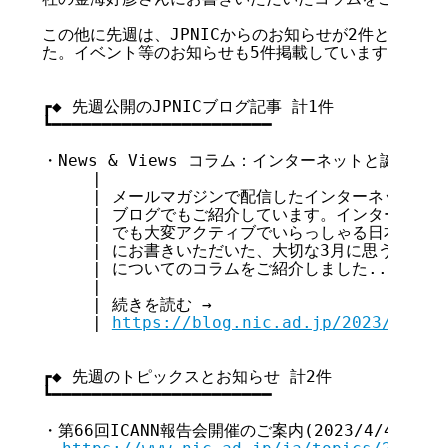
この他に先週は、JPNICからのお知らせが2件と、Web
た。イベント等のお知らせも5件掲載しています。

┏◆ 先週公開のJPNICブログ記事 計1件

┗━━━━━━━━━━━━━━━━━━━━━━

・News & Views コラム：インターネットと誕生日(202
     |

     | メールマガジンで配信したインターネットに関す
     | ブログでもご紹介しています。インターネッ
     | でも大変アクティブでいらっしゃる日本電気
     | にお書きいただいた、大切な3月に思うインタ
     | についてのコラムをご紹介しました...

     |

     | 続きを読む →

     | 
https://blog.nic.ad.jp/2023/8727/
┏◆ 先週のトピックスとお知らせ 計2件

┗━━━━━━━━━━━━━━━━━━━━━━

・第66回ICANN報告会開催のご案内(2023/4/4)
