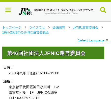
メ
トップページ
ライブラリ
会議資料
JPNIC運営委員会
>
>
>
>
イ
1997-2001年のJPNIC運営委員会
ン
Select Language
▼
コ
ン
テ
第46回社団法人JPNIC運営委員会
ン
ツ
へ
日時：
ジ
2001年2月8日(金) 16:00～19:00
ャ
場所：
ン
プ
東京都千代田区神田小川町 1-2
す
風雲堂ビル 1F JPNIC会議室
る
TEL: 03-5297-2311