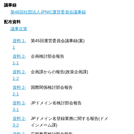
議事録
第46回社団法人JPNIC運営委員会議事録
配布資料
議事次第
資料 1-
第45回運営委員会議事録(案)
1
資料 2-
企画検討部会報告
1-1
資料 2-
企画課からの報告(政策企画課)
1-2
資料 2-
国際関係検討部会報告
2-1
資料 2-
JPドメイン名検討部会報告
3-1
資料 2-
JPドメイン名登録業務に関する報告(ドメ
3-2
インメーム課)