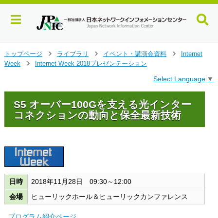
メ
トップページ
ライブラリ
イベント・講演会資料
Internet
>
>
>
イ
Week
Internet Week 2018プレゼンテーション
>
ン
Select Language
▼
コ
ン
テ
S5 オーバー100Gを支える光インター
ン
コネクションの動向と保全最新技術
ツ
へ
ジ
ャ
ン
プ
す
日時
2018年11月28日 09:30～12:00
る
会場
ヒューリックホール＆ヒューリックカンファレンス
プログラム紹介ページ