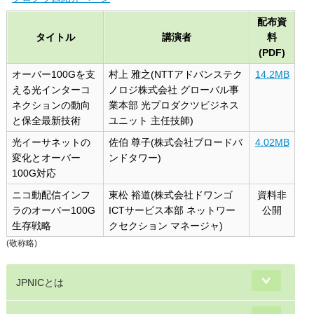
配布資
タイトル
講演者
料
(PDF)
オーバー100Gを支
村上 雅之(NTTアドバンステク
14.2MB
える光インターコ
ノロジ株式会社 グローバル事
ネクションの動向
業本部 光プロダクツビジネス
と保全最新技術
ユニット 主任技師)
光イーサネットの
佐伯 尊子(株式会社ブロードバ
4.02MB
変化とオーバー
ンドタワー)
100G対応
ニコ動配信インフ
東松 裕道(株式会社ドワンゴ
資料非
ラのオーバー100G
ICTサービス本部 ネットワー
公開
生存戦略
クセクション マネージャ)
(敬称略)
JPNICとは