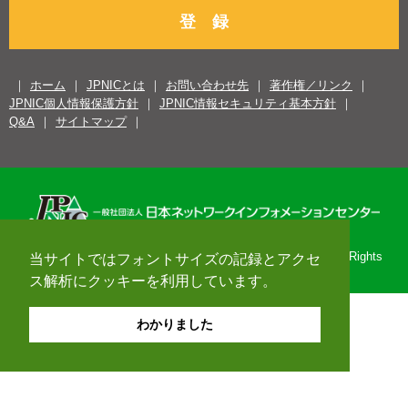
登 録
ホーム
JPNICとは
お問い合わせ先
著作権／リンク
JPNIC個人情報保護方針
JPNIC情報セキュリティ基本方針
Q&A
サイトマップ
Copyright© 1996-2026 Japan Network Information Center. All Rights
当サイトではフォントサイズの記録とアクセ
Reserved.
ス解析にクッキーを利用しています。
わかりました