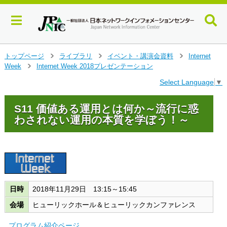
メ
トップページ
ライブラリ
イベント・講演会資料
Internet
>
>
>
イ
Week
Internet Week 2018プレゼンテーション
>
ン
Select Language
▼
コ
ン
テ
S11 価値ある運用とは何か～流行に惑
ン
わされない運用の本質を学ぼう！～
ツ
へ
ジ
ャ
ン
プ
す
日時
2018年11月29日 13:15～15:45
る
会場
ヒューリックホール＆ヒューリックカンファレンス
プログラム紹介ページ