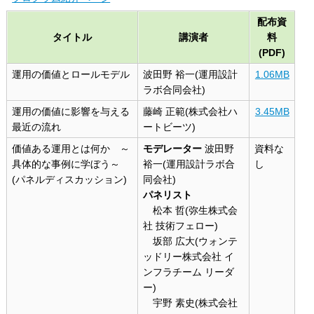
配布資
タイトル
講演者
料
(PDF)
運用の価値とロールモデル
波田野 裕一(運用設計
1.06MB
ラボ合同会社)
運用の価値に影響を与える
藤崎 正範(株式会社ハ
3.45MB
最近の流れ
ートビーツ)
価値ある運用とは何か ～
モデレーター
波田野
資料な
具体的な事例に学ぼう～
裕一(運用設計ラボ合
し
(パネルディスカッション)
同会社)
パネリスト
松本 哲(弥生株式会
社 技術フェロー)
坂部 広大(ウォンテ
ッドリー株式会社 イ
ンフラチーム リーダ
ー)
宇野 素史(株式会社