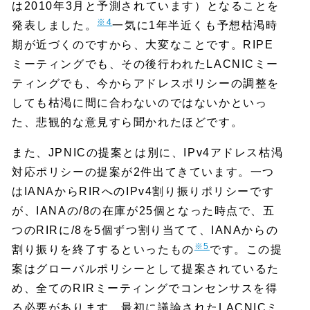
は2010年3月と予測されています）となることを
※4
発表しました。
一気に1年半近くも予想枯渇時
期が近づくのですから、大変なことです。RIPE
ミーティングでも、その後行われたLACNICミー
ティングでも、今からアドレスポリシーの調整を
しても枯渇に間に合わないのではないかといっ
た、悲観的な意見すら聞かれたほどです。
また、JPNICの提案とは別に、IPv4アドレス枯渇
対応ポリシーの提案が2件出てきています。一つ
はIANAからRIRへのIPv4割り振りポリシーです
が、IANAの/8の在庫が25個となった時点で、五
つのRIRに/8を5個ずつ割り当てて、IANAからの
※5
割り振りを終了するといったもの
です。この提
案はグローバルポリシーとして提案されているた
め、全てのRIRミーティングでコンセンサスを得
る必要があります。最初に議論されたLACNICミ