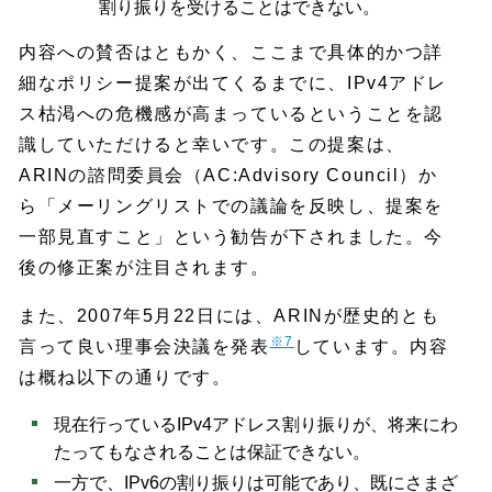
割り振りを受けることはできない。
内容への賛否はともかく、ここまで具体的かつ詳
細なポリシー提案が出てくるまでに、IPv4アドレ
ス枯渇への危機感が高まっているということを認
識していただけると幸いです。この提案は、
ARINの諮問委員会（AC:Advisory Council）か
ら「メーリングリストでの議論を反映し、提案を
一部見直すこと」という勧告が下されました。今
後の修正案が注目されます。
また、2007年5月22日には、ARINが歴史的とも
※7
言って良い理事会決議を発表
しています。内容
は概ね以下の通りです。
現在行っているIPv4アドレス割り振りが、将来にわ
たってもなされることは保証できない。
一方で、IPv6の割り振りは可能であり、既にさまざ