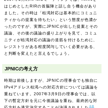
はじめとしたRIRの首脳陣と話し合う機会があり
ました。その時は「枯渇対応は基本的にコミュニ
ティからの提案を待ちたい」という態度が色濃か
ったのですが、実際にJPNICが出した提案とその
議論、その後の議論の盛り上がりを見て、コミュ
ニティが枯渇対応の議論の道筋を付けるために、
レジストリがある程度関与していく必要がある、
と判断を変えたと言えるでしょう。
JPNICの考え方
時期は前後しますが、JPNICの理事会でも独自に
IPv4アドレス枯渇への対応方針については議論を
重ねています。2007年3月9日の理事会では、以
下の暫定方針を元に今後議論を重ね、最終的な対
※8
応方針を適宜決定することが決議されました
。