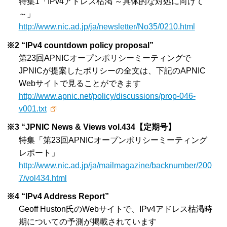
特集1「IPv4アドレス枯渇 ～具体的な対処に向けて
～」
http://www.nic.ad.jp/ja/newsletter/No35/0210.html
※2 “IPv4 countdown policy proposal”
第23回APNICオープンポリシーミーティングで
JPNICが提案したポリシーの全文は、下記のAPNIC
Webサイトで見ることができます
http://www.apnic.net/policy/discussions/prop-046-
v001.txt
※3 “JPNIC News & Views vol.434【定期号】
特集「第23回APNICオープンポリシーミーティング
レポート」
http://www.nic.ad.jp/ja/mailmagazine/backnumber/200
7/vol434.html
※4 “IPv4 Address Report”
Geoff Huston氏のWebサイトで、IPv4アドレス枯渇時
期についての予測が掲載されています