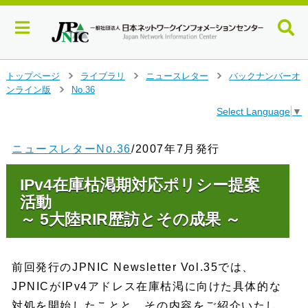
メ
トップページ
ライブラリ
ニュースレター
バックナンバーオ
>
>
>
イ
ンライン版
No.36
>
ン
Select Language
▼
コ
ン
テ
ニュースレターNo.36
/2007年7月発行
ン
ツ
IPv4在庫枯渇期対応ポリシー提案
へ
ジ
活動
ャ
～ 5大陸RIR歴訪とその成果 ～
ン
プ
す
前回発行のJPNIC Newsletter Vol.35では、
る
JPNICがIPv4アドレス在庫枯渇に向けた具体的な
対処を開始したことと、その内容をご紹介いたし