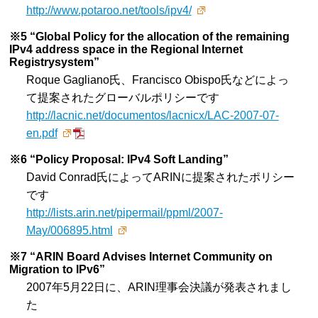
http://www.potaroo.net/tools/ipv4/
※5 “Global Policy for the allocation of the remaining
IPv4 address space in the Regional Internet
Registrysystem”
Roque Gagliano氏、Francisco Obispo氏などによっ
て提案されたグローバルポリシーです
http://lacnic.net/documentos/lacnicx/LAC-2007-07-
en.pdf
※6 “Policy Proposal: IPv4 Soft Landing”
David Conrad氏によってARINに提案されたポリシー
です
http://lists.arin.net/pipermail/ppml/2007-
May/006895.html
※7 “ARIN Board Advises Internet Community on
Migration to IPv6”
2007年5月22日に、ARIN理事会決議が発表されまし
た