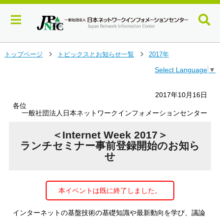
メ
トップページ
トピックスとお知らせ一覧
2017年
＞
＞
イ
Select Language
▼
ン
コ
ン
2017年10月16日
テ
各位
ン
一般社団法人日本ネットワークインフォメーションセンター
ツ
へ
＜Internet Week 2017＞
ジ
ランチセミナー事前登録開始のお知ら
ャ
せ
ン
プ
す
本イベントは既に終了しました。
る
インターネットの基盤技術の基礎知識や最新動向を学び、議論