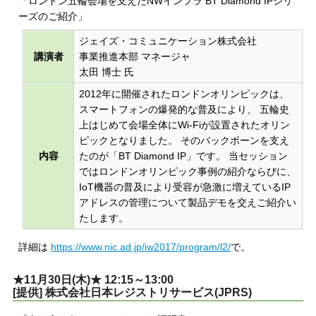
「ロンドン五輪会場を支えたNWインフラ BT Diamond IPシリ
ーズのご紹介」
ジェイズ・コミュニケーション株式会社
講演者
事業推進本部 マネージャ
太田 博士 氏
2012年に開催されたロンドンオリンピックは、
スマートフォンの爆発的な普及により、 五輪史
上はじめて会場全体にWi-Fiが設置されたオリン
ピックとなりました。 そのバックボーンを支え
内容
たのが「BT Diamond IP」です。 当セッション
ではロンドンオリンピック事例の紹介ならびに、
IoT機器の普及により受容が急激に増えているIP
アドレスの管理について製品デモを交えご紹介い
たします。
詳細は
https://www.nic.ad.jp/iw2017/program/l2/
で。
★11月30日(木)★ 12:15～13:00
[提供] 株式会社日本レジストリサービス(JPRS)