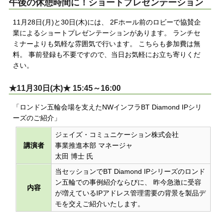
午後の休憩時間に！ショートプレゼンテーション
11月28日(月)と30日(木)には、 2Fホール前のロビーで協賛企
業によるショートプレゼンテーションがあります。 ランチセ
ミナーよりも気軽な雰囲気で行います。 こちらも参加費は無
料。 事前登録も不要ですので、当日お気軽にお立ち寄りくだ
さい。
★11月30日(木)★ 15:45～16:00
「ロンドン五輪会場を支えたNWインフラBT Diamond IPシリ
ーズのご紹介」
ジェイズ・コミュニケーション株式会社
講演者
事業推進本部 マネージャ
太田 博士 氏
当セッションでBT Diamond IPシリーズのロンド
ン五輪での事例紹介ならびに、 昨今急激に受容
内容
が増えているIPアドレス管理需要の背景を製品デ
モを交えご紹介いたします。