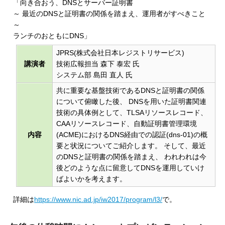
「向き合おう、DNSとサーバー証明書
～ 最近のDNSと証明書の関係を踏まえ、運用者がすべきこと
～
ランチのおともにDNS」
JPRS(株式会社日本レジストリサービス)
講演者
技術広報担当 森下 泰宏 氏
システム部 島田 直人 氏
共に重要な基盤技術であるDNSと証明書の関係
について俯瞰した後、 DNSを用いた証明書関連
技術の具体例として、TLSAリソースレコード、
CAAリソースレコード、自動証明書管理環境
内容
(ACME)におけるDNS経由での認証(dns-01)の概
要と状況についてご紹介します。 そして、最近
のDNSと証明書の関係を踏まえ、 われわれは今
後どのような点に留意してDNSを運用していけ
ばよいかを考えます。
詳細は
https://www.nic.ad.jp/iw2017/program/l3/
で。