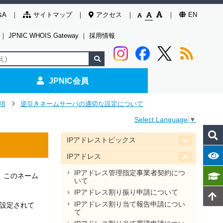
&A
サイトマップ
アクセス
EN
｜
JPNIC WHOIS Gateway
｜
採用情報
JPNIC会員
項
逆引きネームサーバの適切な設定について
>
Select Language
▼
IPアドレストピックス
IPアドレス
IPアドレス管理指定事業者契約につ
り、 このネーム
いて
IPアドレス割り振り申請について
IPアドレス割り当て報告申請につい
に設定されて
て