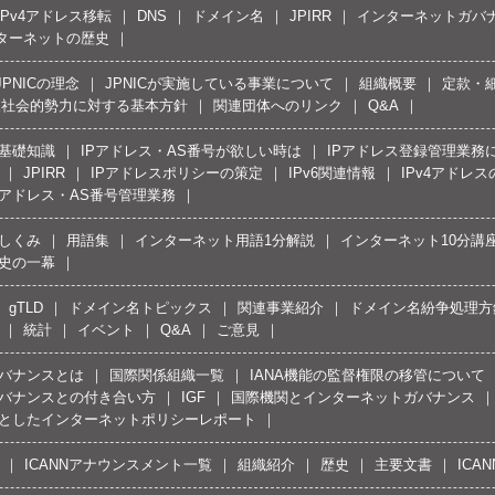
IPv4アドレス移転
DNS
ドメイン名
JPIRR
インターネットガバ
ターネットの歴史
JPNICの理念
JPNICが実施している事業について
組織概要
定款・
反社会的勢力に対する基本方針
関連団体へのリンク
Q&A
の基礎知識
IPアドレス・AS番号が欲しい時は
IPアドレス登録管理業務
JPIRR
IPアドレスポリシーの策定
IPv6関連情報
IPv4アドレ
Pアドレス・AS番号管理業務
しくみ
用語集
インターネット用語1分解説
インターネット10分講
史の一幕
gTLD
ドメイン名トピックス
関連事業紹介
ドメイン名紛争処理方針
統計
イベント
Q&A
ご意見
バナンスとは
国際関係組織一覧
IANA機能の監督権限の移管について
バナンスとの付き合い方
IGF
国際機関とインターネットガバナンス
としたインターネットポリシーレポート
ICANNアナウンスメント一覧
組織紹介
歴史
主要文書
ICA