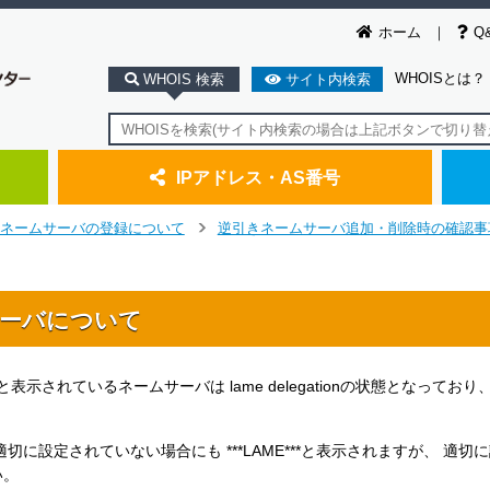
ホーム
Q
WHOISとは？
WHOIS 検索
サイト内検索
IPアドレス・AS番号
ネームサーバの登録について
逆引きネームサーバ追加・削除時の確認事
>
ムサーバについて
** と表示されているネームサーバは lame delegationの状態となってお
に設定されていない場合にも ***LAME***と表示されますが、 適切
い。