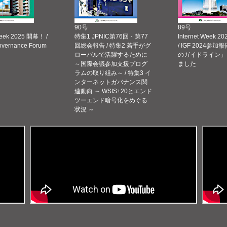
90号
89号
Week 2025 開幕！ /
特集1 JPNIC第76回・第77
Internet Week
Governance Forum
回総会報告 / 特集2 若手がグ
/ IGF 2024参加報
ローバルで活躍するために
のガイドライン」
～国際会議参加支援プログ
ました
ラムの取り組み～ / 特集3 イ
ンターネットガバナンス関
連動向 ～ WSIS+20とエンド
ツーエンド暗号化をめぐる
状況 ～