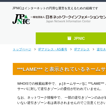
JPNICはインターネットの円滑な運営を支えるための組織です
JPNIC
メ
トップページ
IPアドレス・AS番号
IPアドレス
逆引き
イ
>
>
>
ン
コ
ン
***LAME*** と表示されているネー
テ
ン
ツ
WHOISでの検索結果中で、 p.[ネームサーバ]に ***LAME*
へ
サーバに対して逆引きゾーンの委任が行われていません。
ジ
ャ
なお、ネットワーク情報中で、 一部の逆引きゾーンのみが適切
ン
いない逆引きゾーン名は表示されませんのでご注意くださ
プ