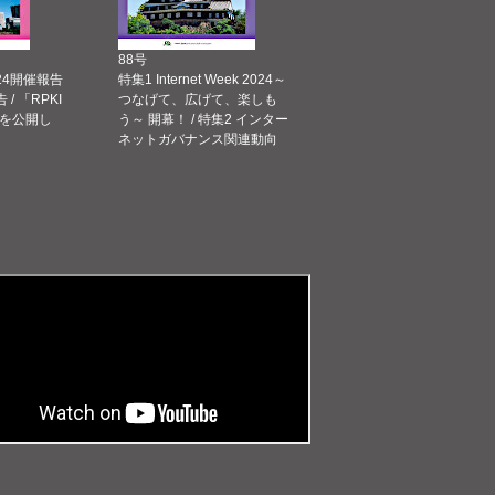
88号
 2024開催報告
特集1 Internet Week 2024～
告 / 「RPKI
つなげて、広げて、楽しも
を公開し
う～ 開幕！ / 特集2 インター
ネットガバナンス関連動向