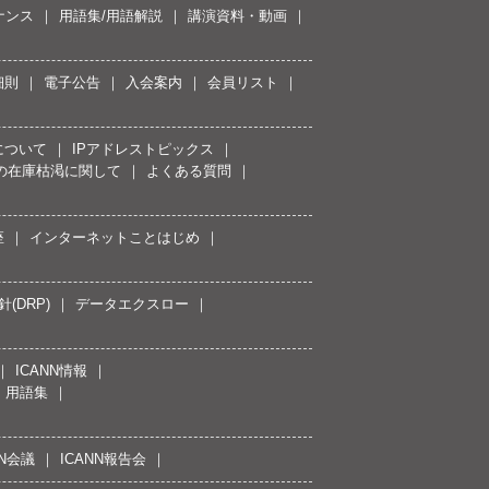
ナンス
用語集/用語解説
講演資料・動画
細則
電子公告
入会案内
会員リスト
について
IPアドレストピックス
スの在庫枯渇に関して
よくある質問
座
インターネットことはじめ
(DRP)
データエクスロー
ICANN情報
用語集
NN会議
ICANN報告会