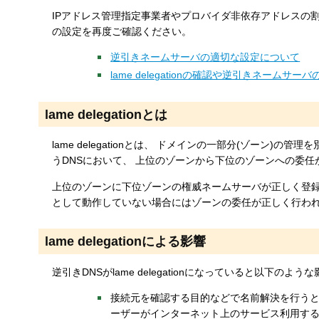
す
IPアドレス管理指定事業者やプロバイダ非依存アドレスの
る
の設定を再度ご確認ください。
逆引きネームサーバの適切な設定について
lame delegationの確認や逆引きネームサ
lame delegationとは
lame delegationとは、 ドメインの一部分(ゾーン)の
うDNSにおいて、 上位のゾーンから下位のゾーンへの委
上位のゾーンに下位ゾーンの権威ネームサーバが正しく登録
として動作していない場合にはゾーンの委任が正しく行われず、 l
lame delegationによる影響
逆引きDNSがlame delegationになっていると以下のよ
接続元を確認する目的などで名前解決を行うとき遅
ーザーがインターネット上のサービス利用す