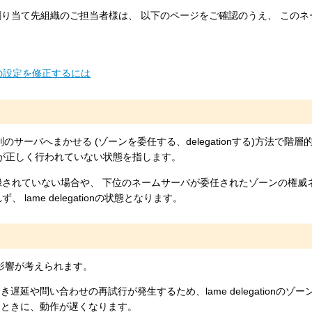
割り当て先組織のご担当者様は、 以下のページをご確認のうえ、 このネ
ーバの設定を修正するには
管理を別のサーバへまかせる (ゾーンを委任する、delegationする)方法で階
任が正しく行われていない状態を指します。
されていない場合や、 下位のネームサーバが委任されたゾーンの権威
ame delegationの状態となります。
うな影響が考えられます。
延や問い合わせの再試行が発生するため、lame delegationのゾ
るときに、動作が遅くなります。