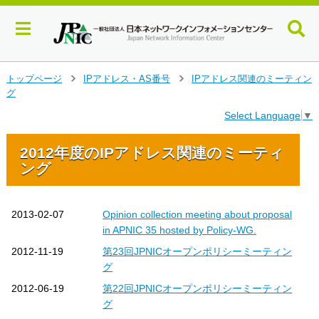
メ
トップページ
IPアドレス・AS番号
IPアドレス関連のミーティン
>
>
イ
グ
ン
Select Language
▼
コ
ン
テ
2012年度のIPアドレス関連のミーティ
ン
ング
ツ
へ
ジ
2013-02-07
Opinion collection meeting about proposal
ャ
in APNIC 35 hosted by Policy-WG.
ン
プ
2012-11-19
第23回JPNICオープンポリシーミーティン
す
グ
る
2012-06-19
第22回JPNICオープンポリシーミーティン
グ