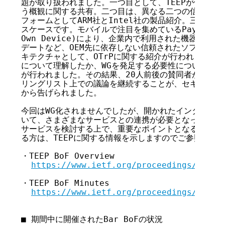
題が取り扱われました。一つ目として、TEEPが何を想定
う概観に関する共有。二つ目は、異なる二つの信頼できる
フォームとしてARM社とIntel社の製品紹介。三つ目は、
スケースです。モバイルで注目を集めているPaymentやBYOD
Own Device)により、企業内で利用された機器に対す
デートなど、OEM先に依存しない信頼されたソフトウェ
キテクチャとして、OTrPに関する紹介が行われました。
について理解したか、WGを発足する必要性について、ハ
が行われました。その結果、20人前後の賛同者がありま
リングリスト上での議論を継続することが、セキュリティ
から告げられました。

今回はWG化されませんでしたが、開かれたインターネッ
いて、さまざまなサービスとの連携が必要となってくる実
サービスを検討する上で、重要なポイントとなると考えら
る方は、TEEPに関する情報を示しますのでご参照くださ
・TEEP BoF Overview

https://www.ietf.org/proceedings/98/sl
・TEEP BoF Minutes

https://www.ietf.org/proceedings/98/mi
■ 期間中に開催されたBar BoFの状況
