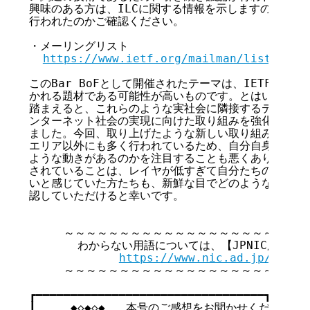
興味のある方は、ILCに関する情報を示しますので、過
行われたのかご確認ください。

・メーリングリスト

https://www.ietf.org/mailman/listinfo/
このBar BoFとして開催されたテーマは、IETFとして
かれる題材である可能性が高いものです。とはいえ今後、
踏まえると、これらのような実社会に隣接するテーマを取
ンターネット社会の実現に向けた取り組みを強化していく
ました。今回、取り上げたような新しい取り組みについて
エリア以外にも多く行われているため、自分自身が興味の
ような動きがあるのかを注目することも悪くありません。今
されていることは、レイヤが低すぎて自分たちのビジネス
いと感じていた方たちも、新鮮な目でどのような活動が行
認していただけると幸いです。

     ～～～～～～～～～～～～～～～～～～～～～～
       わからない用語については、【JPNIC用語集
https://www.nic.ad.jp/ja/te
     ～～～～～～～～～～～～～～～～～～～～～～
┏━━━━━━━━━━━━━━━━━━━━━━━━━━━━━━━━━┓

┃     ◆◇◆◇◆   本号のご感想をお聞かせください   ◆◇