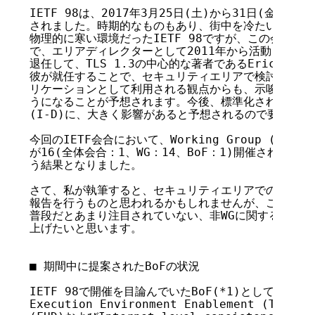
IETF 98は、2017年3月25日(土)から31日(金)に
されました。時期的なものもあり、街中を冷たい風が吹き
物理的に寒い環境だったIETF 98ですが、この会議での
で、エリアディレクターとして2011年から活動していたSte
退任して、TLS 1.3の中心的な著者であるEric Resc
彼が就任することで、セキュリティエリアで検討されるプ
リケーションとして利用される観点からも、示唆に富んだ
うになることが予想されます。今後、標準化されるであろうIn
(I-D)に、大きく影響があると予想されるので要チェッ
今回のIETF会合において、Working Group (WG) / Bi
が16(全体会合：1、WG：14、BoF：1)開催され、セッ
う結果となりました。

さて、私が執筆すると、セキュリティエリアでの動向として
報告を行うものと思われるかもしれませんが、この報告で
普段だとあまり注目されていない、非WGに関する動向に
上げたいと思います。

■ 期間中に提案されたBoFの状況

IETF 98で開催を目論んでいたBoF(*1)として、Protoco
Execution Environment Enablement (TEEP)、