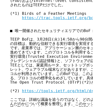
(FUD)およびInternet-level consistency 
されたものはTEEPだけでした。

(*1) Birds of a Feather Meetings

https://trac.tools.ietf.org/bof/tra
■ 唯一開催されたセキュリティエリアでのBoF：TEEP

TEEP BoFは、3月28日(火)14:50から90分間のスロ
の目標は、動的な信頼できる実行環境を実現するための、
です。産業界では、アプリケーション層のセキュリティプ
進めてきています。このプロトコルを利用することで、い
実行環境(Trusted Execution Environment
クレデンシャル(認証情報)と、ソフトウェアの設定が許
TEEとしては、家庭用ルータ、セットトップボックス、
レット、ウェアラブル端末などがありますが、これらの環
コルが利用されています。このBoFでは、このようにTE
る、プロトコルの標準化をめざしています。具体的なプロ
The Open Trust Protocol (OTrP)(*2)が
(*2) 
https://tools.ietf.org/html/draft-p
ここでは、詳細な議論を追うのではなく、どのような流れ
んだのかについて概要を整理します。このセッションは、