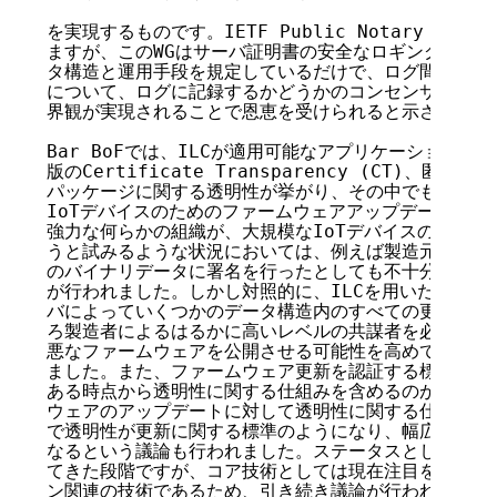
を実現するものです。IETF Public Notary Transpa
ますが、このWGはサーバ証明書の安全なロギングと監査
タ構造と運用手段を規定しているだけで、ログ間のコンセ
について、ログに記録するかどうかのコンセンサスがなく
界観が実現されることで恩恵を受けられると示されていま
Bar BoFでは、ILCが適用可能なアプリケーションに
版のCertificate Transparency (CT)、匿
パッケージに関する透明性が挙がり、その中でも最も魅力
IoTデバイスのためのファームウェアアップデートのバ
強力な何らかの組織が、大規模なIoTデバイスのファー
うと試みるような状況においては、例えば製造元が侵害さ
のバイナリデータに署名を行ったとしても不十分な可能性
が行われました。しかし対照的に、ILCを用いたとして
バによっていくつかのデータ構造内のすべての更新を記録
ろ製造者によるはるかに高いレベルの共謀者を必要とし、
悪なファームウェアを公開させる可能性を高めてしまうと
ました。また、ファームウェア更新を認証する標準として
ある時点から透明性に関する仕組みを含めるのが最善であ
ウェアのアップデートに対して透明性に関する仕組みを追
で透明性が更新に関する標準のようになり、幅広く採用さ
なるという議論も行われました。ステータスとしてはいく
てきた段階ですが、コア技術としては現在注目を浴びてい
ン関連の技術であるため、引き続き議論が行われるかもし