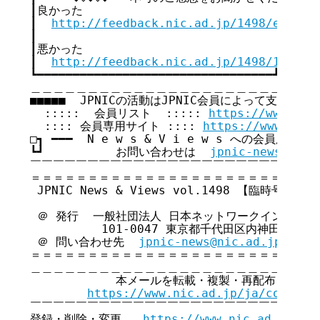
┃良かった                                  
┃  
http://feedback.nic.ad.jp/1498/e3add1
┃                                        
┃悪かった                                  
┃  
http://feedback.nic.ad.jp/1498/1e4dea
┗━━━━━━━━━━━━━━━━━━━━━━━━━━━━━━━━━┛

＿＿＿＿＿＿＿＿＿＿＿＿＿＿＿＿＿＿＿＿＿＿＿＿＿＿
■■■■■  JPNICの活動はJPNIC会員によって支えられてい
  :::::  会員リスト  ::::: 
https://www.nic
  :::: 会員専用サイト :::: 
https://www.nic.
□┓ ━━━  N e w s & V i e w s への会員広告無
┗┛          お問い合わせは  
jpnic-news@nic.
￣￣￣￣￣￣￣￣￣￣￣￣￣￣￣￣￣￣￣￣￣￣￣￣￣￣
＝＝＝＝＝＝＝＝＝＝＝＝＝＝＝＝＝＝＝＝＝＝＝＝＝＝
 JPNIC News & Views vol.1498 【臨時号】

 ＠ 発行  一般社団法人 日本ネットワークインフォメ
          101-0047 東京都千代田区内神田3-6
 ＠ 問い合わせ先  
jpnic-news@nic.ad.jp
＝＝＝＝＝＝＝＝＝＝＝＝＝＝＝＝＝＝＝＝＝＝＝＝＝＝
＿＿＿＿＿＿＿＿＿＿＿＿＿＿＿＿＿＿＿＿＿＿＿＿＿＿
            本メールを転載・複製・再配布・引用
https://www.nic.ad.jp/ja/copyrig
￣￣￣￣￣￣￣￣￣￣￣￣￣￣￣￣￣￣￣￣￣￣￣￣￣￣
登録・削除・変更   
https://www.nic.ad.jp/ja