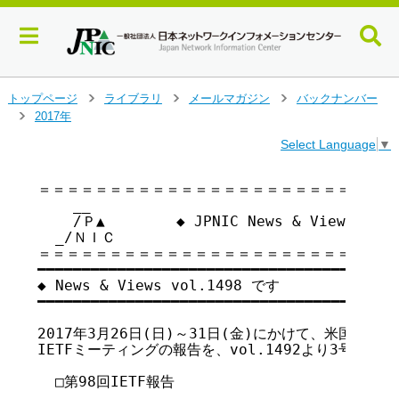
メ
トップページ
ライブラリ
メールマガジン
バックナンバー
>
>
>
イ
2017年
>
ン
Select Language
▼
コ
ン
テ
＝＝＝＝＝＝＝＝＝＝＝＝＝＝＝＝＝＝＝＝＝＝＝＝＝＝
    __

ン
    /Ｐ▲        ◆ JPNIC News & Views vo
ツ
  _/ＮＩＣ

へ
＝＝＝＝＝＝＝＝＝＝＝＝＝＝＝＝＝＝＝＝＝＝＝＝＝＝
ジ
━━━━━━━━━━━━━━━━━━━━━━━━━━━━━━━━━━━

ャ
◆ News & Views vol.1498 です

ン
━━━━━━━━━━━━━━━━━━━━━━━━━━━━━━━━━━━

プ
す
2017年3月26日(日)～31日(金)にかけて、米国のシカ
る
IETFミーティングの報告を、vol.1492より3号続け
  □第98回IETF報告
