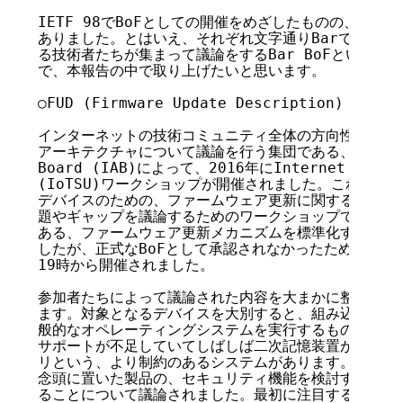
IETF 98でBoFとしての開催をめざしたものの、承認さ
ありました。とはいえ、それぞれ文字通りBarでお酒を
る技術者たちが集まって議論をするBar BoFという形式
で、本報告の中で取り上げたいと思います。

○FUD (Firmware Update Description)

インターネットの技術コミュニティ全体の方向性や、イン
アーキテクチャについて議論を行う集団である、Internet 
Board (IAB)によって、2016年にInternet of Thin
(IoTSU)ワークショップが開催されました。これはInterne
デバイスのための、ファームウェア更新に関するメカニズ
題やギャップを議論するためのワークショップです。そこ
ある、ファームウェア更新メカニズムを標準化するために
したが、正式なBoFとして承認されなかったため、Bar Bo
19時から開催されました。

参加者たちによって議論された内容を大まかに整理すると
ます。対象となるデバイスを大別すると、組み込みLinuxや
般的なオペレーティングシステムを実行するものと、メモ
サポートが不足していてしばしば二次記憶装置が100KB
リという、より制約のあるシステムがあります。これらの
念頭に置いた製品の、セキュリティ機能を検討する際に気
ることについて議論されました。最初に注目するトピック