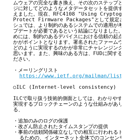
ムウェアの完全な書き換え、その次のステップとして、フ
ジに対してどのようなメタデータセットを提供するべきか
えました。現在、RFC4108 "Using Cryptographic M
Protect Firmware Packages"として規定され
シュでは、より制約のあるシステムでの適用が考慮されて
プデートが必要であるという結論になりました。この技術
めには、制約のあるデバイスにおける信頼の起点を、どの
かがポイントとなります。署名されたファームウェアを検
どのように実現するのかが非常にチャレンジングであり、
思います。また、興味のある方は、FUDに関する情報を
ださい。

・メーリングリスト

https://www.ietf.org/mailman/listinfo/
○ILC (Internet-level consistency)

ILCで取り扱う技術的側面としては、わかりやすい例を
実現するブロックチェーンのような仕組みがあります。そ
る、

・追加のみのログの保護

・改ざん防止されたタイムスタンプの提供

・事前の信頼関係確立なしでの相互に行われるトランザク
  るための、インターネット全体でのコンセンサスを取