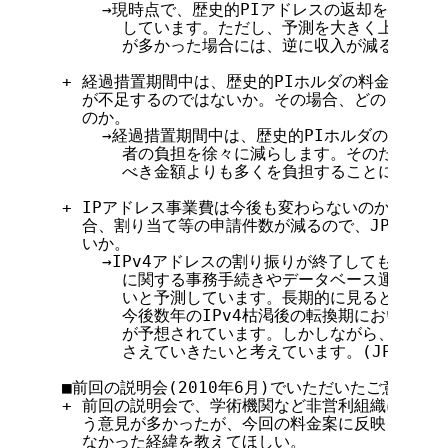
      →現時点で、歴史的PIアドレスの返却をある程
        しています。ただし、予測を大きく上回って
        が多かった場合には、逆に収入が減ることになり
  + 経過措置期間中は、歴史的PIホルダの料金を割り引く
    が不足するのではないか。その場合、どのような方
    のか。

      →経過措置期間中は、歴史的PIホルダの負担を
        者の負担を徐々に減らします。そのため、指
        べき金額よりも多くを負担することになります。
  + IPアドレス事業費は今後も変わらないのか。IPv
    合、割り当て等の申請件数が減るので、JPNICの
    いか。

      →IPv4アドレスの割り振りが終了しても、すでに
        に関する事務手続きやデータベース運用費用
        いと予測しています。長期的に見ると、事務
        今後数年のIPv4枯渇後の転換期においては
        が予想されています。しかしながら、かかる
        さえていきたいと考えています。(JPNIC)

  ■前回の説明会(2010年6月)でいただいたご意見への
  + 前回の説明会で、学術機関など非営利組織に対して
    う意見が多かったが、今回の料金案に反映されてい
    なかった経緯を教えてほしい。
