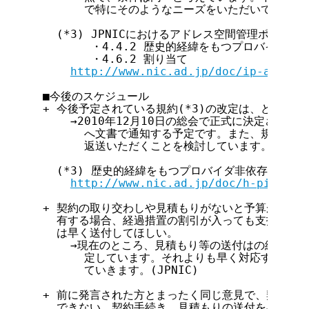
        で特にそのようなニーズをいただいていませんで
    (*3) JPNICにおけるアドレス空間管理ポリシー(I
         ・4.4.2 歴史的経緯をもつプロバイダ非
         ・4.6.2 割り当て

http://www.nic.ad.jp/doc/ip-addr-i
  ■今後のスケジュール

  + 今後予定されている規約(*3)の改定は、どのよう
      →2010年12月10日の総会で正式に決定された
        へ文書で通知する予定です。また、規約の改
        返送いただくことを検討しています。(JPNIC
    (*3) 歴史的経緯をもつプロバイダ非依存アドレ
http://www.nic.ad.jp/doc/h-pi-rule
  + 契約の取り交わしや見積もりがないと予算が取れな
    有する場合、経過措置の割引が入っても支払い額が
    は早く送付してほしい。

      →現在のところ、見積もり等の送付はの総会(201
        定しています。それよりも早く対応すること
        ていきます。(JPNIC)

  + 前に発言された方とまったく同じ意見で、契約が無
    できない。契約手続き、見積もりの送付を早く実施