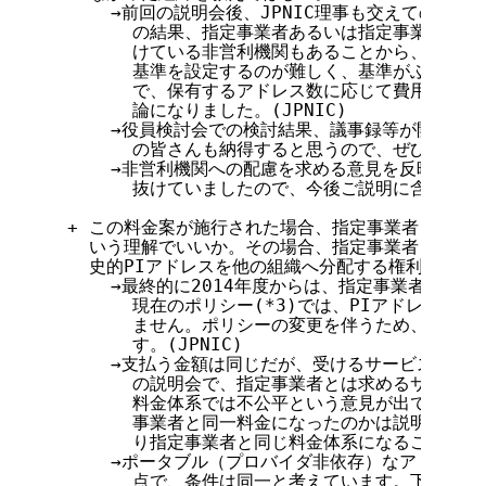
      →前回の説明会後、JPNIC理事も交えての役員
        の結果、指定事業者あるいは指定事業者から
        けている非営利機関もあることから、何を以
        基準を設定するのが難しく、基準がぶれると
        で、保有するアドレス数に応じて費用を負担
        論になりました。(JPNIC)

      →役員検討会での検討結果、議事録等が開示され
        の皆さんも納得すると思うので、ぜひ公開を
      →非営利機関への配慮を求める意見を反映しな
        抜けていましたので、今後ご説明に含める形に
  + この料金案が施行された場合、指定事業者とまった
    いう理解でいいか。その場合、指定事業者と同様に
    史的PIアドレスを他の組織へ分配する権利が与えら
      →最終的に2014年度からは、指定事業者と同
        現在のポリシー(*3)では、PIアドレスの
        ません。ポリシーの変更を伴うため、すぐに
        す。(JPNIC)

      →支払う金額は同じだが、受けるサービスが異
        の説明会で、指定事業者とは求めるサービス
        料金体系では不公平という意見が出ていたが
        事業者と同一料金になったのかは説明してほし
        り指定事業者と同じ料金体系になることは、
      →ポータブル（プロバイダ非依存）なアドレス
        点で、条件は同一と考えています。下位への