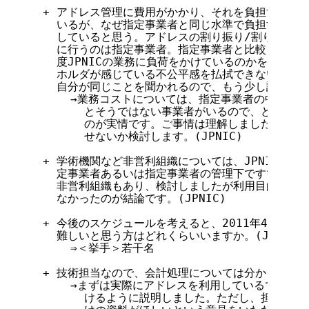
  + アドレス管理に費用がかかり、それを負担する必要
    いるが、なぜ指定事業者と同じ水準で負担するのか、
    していると思う。アドレスの割り振り/割り当てや
    に行うのは指定事業者。指定事業者と比較して、歴
    度JPNICの業務に負荷をかけているのかを明らかに
    ホルダが感じている不公平感を払拭できない。組織
    自分が同じことを聞かれるので、もう少し詳しい説
      →業務コストについては、指定事業者の中にも
        とそうではない事業者がいるので、どうする
        のが実情です。ご事情は理解しましたので、
        せないか検討します。(JPNIC)

  + 学術機関など非営利組織については、JPNICとし
    定事業者あるいは指定事業者の管理下ですでに費用
    非営利組織もあり、検討しましたが利用目的から区
    なかったのが結論です。(JPNIC)

  + 今後のスケジュールを考えると、2011年4月に請
    難しいと思う方はどれくらいいますか。(JPNIC)

      ⇒＜挙手＞若干名

  + 技術担当なので、会計処理については分からないと
      →まずは実際にアドレスを利用しているであろ
        けるように説明しました。ただし、担当者レ