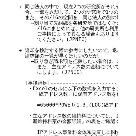
  + 同じ法人の中で、現在2つの研究所がそれぞれ/16
    合、一部を返却して、2つの研究所で1つの/16を
    また、その/16の空間を、同じ法人の別の研究所
      →割り当て先組織を各研究所ではなくその法人と
        /16にまとめれば、他の研究所も利用するこ
        ご事情によって異なる場合もありますので、
        てください。(JPNIC)

  + 返却を検討する際の参考にしたいので、返却後の金
    請求額の一覧が早くほしいのだが。

      →取り急ぎ請求額を把握したい場合は、エクセル
        また、主なアドレス数の金額については、今
        にします。(JPNIC)

    [事後補足]-----------------------------
     ・Excelのセルに以下の数式を入力することで
       「総アドレス数」に保有アドレス数を代入して
        =65000*POWER(1.3,(LOG(総アドレス数,2
     ・主なアドレス数の維持料については、以下の資
     「新維持料案の金額詳細」の表をご確認ください。
        IPアドレス事業料金体系見直しに関する検討