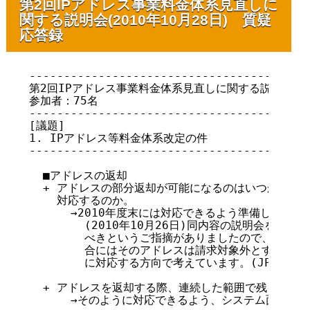
第2回IPアドレス事業料金体系見直しに
関する説明会(2010年10月28日) 質疑
応答録
-----------------------------------------
第2回IPアドレス事業料金体系見直しに関する説明会(201
参加者：75名

-----------------------------------------
[議題]

1. IPアドレス等料金体系改定の件

-----------------------------------------
  ■アドレスの返却

  + アドレスの部分返却が可能になるのはいつか。201
    対応するのか。

      →2010年度末には対応できるよう準備していま
        (2010年10月26日)同内容の説明会を開
        べきというご指摘がありましたので、返却時
        合にはそのアドレスは請求対象外とするなど
        に対応する方向で考えています。(JPNIC)

  + アドレスを返却する際、連続した範囲で残さなくて
      →そのように対応できるよう、システム面の検討を