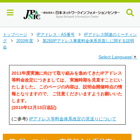
メ
トップページ
IPアドレス・AS番号
IPアドレス関連のミーティン
>
>
イ
グ
2010年度
第2回IPアドレス事業料金体系見直しに関する説明
>
>
ン
会
コ
Select Language
▼
ン
テ
ン
2011年度実施に向けて取り組みを進めてきたIPアドレス
ツ
等料金改定につきましては、 実施時期を見直すことにい
へ
たしました。 このページの内容は、説明会開催時点の情
ジ
報となりますので、 ご注意くださいますようお願いいた
ャ
します。
ン
(2010年12月13日追記)
プ
す
(ご参考)
IPアドレス等料金体系改定の見送りについて
る