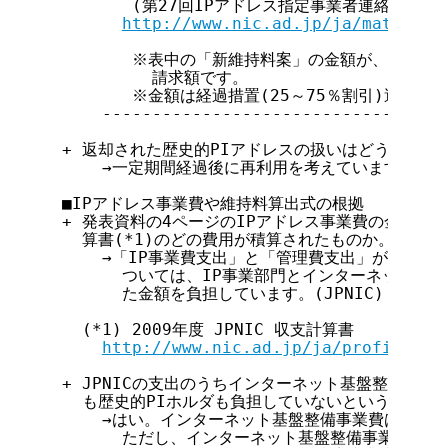
         (第27回IPアドレス指定事業者連絡会 発表
http://www.nic.ad.jp/ja/material
         ※表中の「新維持料案」の金額が、当日ご
           請求額です。

         ※金額は経過措置(25～75％割引)適用前
      -----------------------------------
  + 返却された歴史的PIアドレスの扱いはどう考えてい
      →一定期間経過後に再利用を考えています。(JPNI
  ■IPアドレス事業費や維持料算出式の根拠

  + 発表資料の4ページのIPアドレス事業費の金額は、JP
    算書(*1)のどの費用が積算されたものか。

      →「IP事業費支出」と「管理費支出」が該当し
        ついては、IP事業部門とインターネット基
        た金額を負担しています。(JPNIC)

    (*1) 2009年度 JPNIC 収支計算書

http://www.nic.ad.jp/ja/profile/di
  + JPNICの支出のうちインターネット基盤整備事業
    も歴史的PIホルダも負担していないという理解でい
      →はい。インターネット基盤整備事業費は、IP
        ただし、インターネット基盤整備事業費はJP