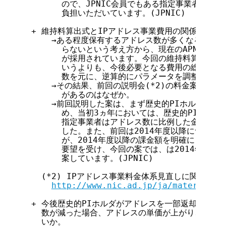
        ので、JPNIC会員でもある指定事業者や歴
        負担いただいています。(JPNIC)

  + 維持料算出式とIPアドレス事業費用の関係を、具
      →ある程度保有するアドレス数が多くなると、
        らないという考え方から、現在のAPNICやJ
        が採用されています。今回の維持料算出式は
        いうよりも、今後必要となる費用の総額、各
        数を元に、逆算的にパラメータを調整したもので
      →その結果、前回の説明会(*2)の料金案から、
        があるのはなぜか。

      →前回説明した案は、まず歴史的PIホルダと指
        め、当初3ヵ年においては、歴史的PIホル
        指定事業者はアドレス数に比例した金額を負
        した。また、前回は2014年度以降について
        が、2014年度以降の課金額を明確にした上
        要望を受け、今回の案では、は2014年度後
        案しています。(JPNIC)

    (*2) IPアドレス事業料金体系見直しに関する説明会
http://www.nic.ad.jp/ja/materials/
  + 今後歴史的PIホルダがアドレスを一部返却し、1
    数が減った場合、アドレスの単価が上がり、JPNI
    いか。
