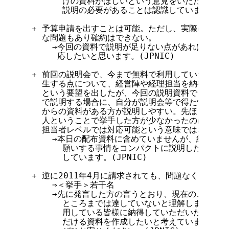
        けの資料がほしいという意見をいただいてい
        説明の必要があることは認識しています。(JPN
  + 予算申請を出すことは可能。ただし、実際に支払え
    な問題もあり確約はできない。

      →今回の資料で説明が足りない点があれば、説
       応したいと思います。(JPNIC)

  + 前回の説明会で、今まで無料で利用していたもの、
    生する点について、経営陣や経理担当を納得させら
    という要望を出したが、今回の説明資料でもまだ不
    で説明する場合に、自分が説明会等で得た情報を説明
    からの資料がある方が説明しやすい。先ほど、来年
    人ということで挙手した方が少なかったのは、組織
    担当者レベルでは対応可能という意味ではないか。
      →本日の配布資料に含めていませんが、経営陣
        願いする事情をコンパクトに説明したA4:1
        しています。(JPNIC)

  + 逆に2011年4月に請求されても、問題なく対応可能
      ⇒＜挙手＞若干名

      →先に発言した方の言うとおり、現在のご説明
        ところまでは達していないと理解しました。
        用している皆様に納得していただいた上で、
        だける資料を作成したいと考えていますので