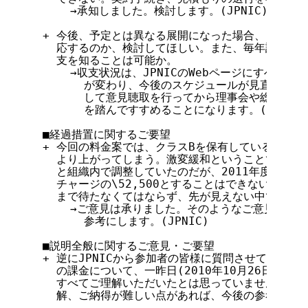
      →承知しました。検討します。(JPNIC)

  + 今後、予定とは異なる展開になった場合、どのよう
    応するのか、検討してほしい。また、毎年請求が来
    支を知ることは可能か。

      →収支状況は、JPNICのWebページにすべて公
        が変わり、今後のスケジュールが見直される
        して意見聴取を行ってから理事会や総会に諮
        を踏んですすめることになります。(JPNIC)
  ■経過措置に関するご要望

  + 今回の料金案では、クラスBを保有している組織の
    より上がってしまう。激変緩和ということで、初めは
    と組織内で調整していたのだが、2011年度だけで
    チャージの\52,500とすることはできないか。正式
    まで待たなくてはならず、先が見えない中で調整す
      →ご意見は承りました。そのようなご意見があ
        参考にします。(JPNIC)

  ■説明全般に関するご意見・ご要望

  + 逆にJPNICから参加者の皆様に質問させてください
    の課金について、一昨日(2010年10月26日)に
    すべてご理解いただいたとは思っていません。本日
    解、ご納得が難しい点があれば、今後の参考までにお