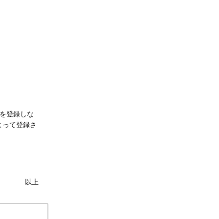
名を登録しな
よって登録さ
。
以上