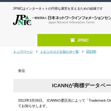
JPNICはインターネットの円滑な運営を支えるための組織です
JPNIC
メ
トップページ
トピックスとお知らせ一覧
2013年
＞
＞
イ
ン
コ
各位
ン
テ
ン
ICANNが商標データベースT
ツ
へ
ジ
2013年3月26日、 ICANNの委託先によって「Trademark
ャ
てお知らせします。
ン
プ