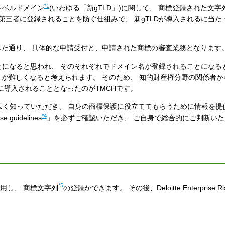
*1
レベルドメイン
(いわゆる「新gTLD」)に関して、 商標登録された文字
第三者に登録されることを防ぐ仕組みで、 新gTLDが導入されるに当た
した通り、 具体的な申請受付と、申請された商標の審査業務となります
ことになると思われ、 そのそれぞれでドメイン名が登録されることになる
が難しくなると考えられます。 そのため、 知的財産権分野の関係者か
後に導入されることとなったのがTMCHです。
に広く知っていただき、 自身の商標保護に役立ててもらうために情報を提
*4
uidelines
」を必ずご確認いただき、 ご自身で総合的にご判断い
*5
利用し、 商標文字列
の登録ができます。 その後、Deloitte Enterprise Risk