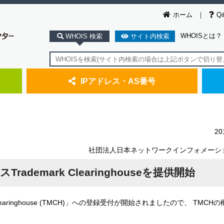
ホーム
Q
WHOISとは？
WHOIS 検索
サイト内検索
IPアドレス・AS番号
2
社団法人日本ネットワークインフォメーシ
rademark Clearinghouseを提供開始
 Clearinghouse (TMCH)」への登録受付が開始されましたので、 TMC