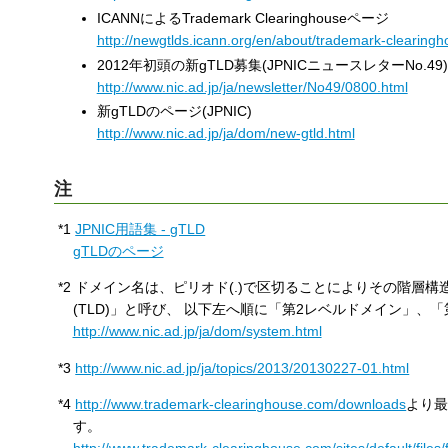
ICANNによるTrademark Clearinghouseページ
http://newgtlds.icann.org/en/about/trademark-clearingh
2012年初頭の新gTLD募集(JPNICニュースレターNo.49)
http://www.nic.ad.jp/ja/newsletter/No49/0800.html
新gTLDのページ(JPNIC)
http://www.nic.ad.jp/ja/dom/new-gtld.html
注
*1
JPNIC用語集 - gTLD
gTLDのページ
*2
ドメイン名は、ピリオド(.)で区切ることによりその階層
(TLD)」と呼び、 以下左へ順に「第2レベルドメイン」、
http://www.nic.ad.jp/ja/dom/system.html
*3
http://www.nic.ad.jp/ja/topics/2013/20130227-01.html
*4
http://www.trademark-clearinghouse.com/downloads
より
す。
http://www.trademark-clearinghouse.com/sites/default/fil