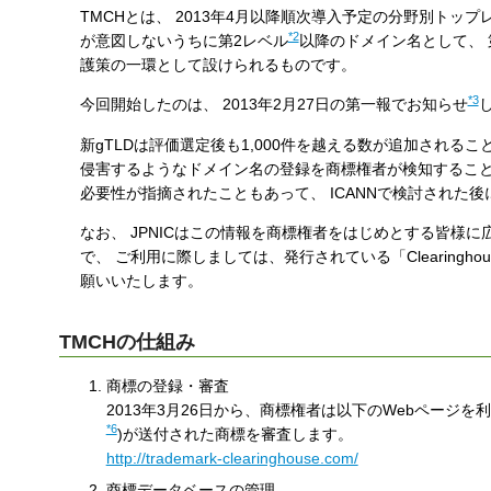
TMCHとは、 2013年4月以降順次導入予定の分野別トップ
す
*2
が意図しないうちに第2レベル
以降のドメイン名として、 
る
護策の一環として設けられるものです。
*3
今回開始したのは、 2013年2月27日の第一報でお知らせ
新gTLDは評価選定後も1,000件を越える数が追加される
侵害するようなドメイン名の登録を商標権者が検知すること
必要性が指摘されたこともあって、 ICANNで検討された
なお、 JPNICはこの情報を商標権者をはじめとする皆様
で、 ご利用に際しましては、発行されている「Clearinghouse g
願いいたします。
TMCHの仕組み
商標の登録・審査
2013年3月26日から、商標権者は以下のWebページを
*6
)が送付された商標を審査します。
http://trademark-clearinghouse.com/
商標データベースの管理