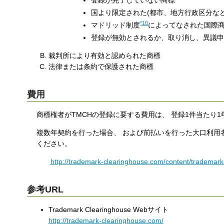
登録が完了していない商標
国より限定された(都市、地方行政区分な
*10
マドリッド制度
によってなされた国際商
登録が無効とされるか、取り消し、異議
裁判所により有効と認められた商標
法律または条約で保護された商標
費用
商標権者がTMCHの登録に要する費用は、 登録1件当たり1
複数年契約を行った場合、 および前払いを行った大口利用
ください。
http://trademark-clearinghouse.com/content/trademark
参考URL
Trademark Clearinghouse Webサイト
http://trademark-clearinghouse.com/