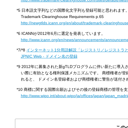
*5
日本語文字列などの国際化文字列も登録可能と思われます
Trademark Clearinghouse Requirements p.65
http://newgtlds.icann.org/en/about/trademark-clearinghou
*6
ICANNが2012年6月に選定を発表しています。
http://www.icann.org/en/news/announcements/announceme
*7
/
*8
インターネット1分用語解説「レジストリ／レジストラ
JPNIC Web - ドメイン名の登録
*9
2012年に募集された新gTLDプログラムに伴い新たに導入
い際に有効となる権利保護メカニズムです。 商標権者が登録
れると、 ドメイン名登録者および商標権者に警告が送付されます
*10
商標に関する国際出願およびその後の登録商標の管理を支
http://www.wipo.int/about-wipo/ja/offices/japan/japan_madri
この