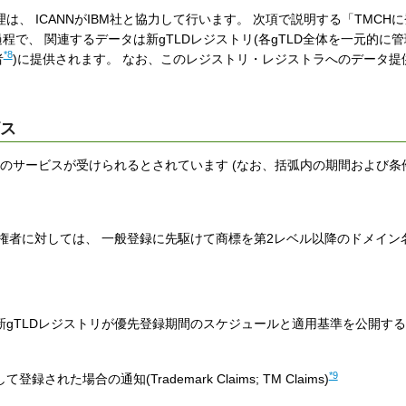
、 ICANNがIBM社と協力して行います。 次項で説明する「TMCH
で、 関連するデータは新gTLDレジストリ(各gTLD全体を一元的に管
*8
者
)に提供されます。 なお、このレジストリ・レジストラへのデータ提供
ビス
(b)のサービスが受けられるとされています (なお、括弧内の期間および
標権者に対しては、 一般登録に先駆けて商標を第2レベル以降のドメイン
新gTLDレジストリが優先登録期間のスケジュールと適用基準を公開する
*9
場合の通知(Trademark Claims; TM Claims)