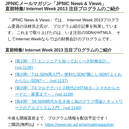
JPNICメールマガジン「JPNIC News & Views」
直前特集! Internet Week 2013 注目プログラムのご紹介
「JPNIC News & Views」では、 Internet Week 2013プログラ
ム委員の法林浩之氏が、 プログラム紹介記事を執筆していま
す。 これまで取り上げたのは、いま注目のSDNやHTML5、 そ
してInternet Weekならではの財務会計のプログラムです。
直前特集! Internet Week 2013 注目プログラムのご紹介
[第1弾]「T7:エンジニアも知っておくべき財務会計」
(vol.1136)
[第2弾]「T11:SDN再入門～便利なSDN?難しいSDN?よくわ
からないSDN?～」(vol.1137)
[第3弾]「T4:マルチデバイス時代のHTML5～スマホからカ
ーナビ・家電まで～」(vol.1139)
[第4弾]「S8:SDN時代を生き抜く為のグラフ理論とネットワ
ークのアルゴリズム入門」(vol.1140)
今後も開催直前まで、プログラム情報を配信予定です！
ご購読(無料)は ＞＞
https://www.nic.ad.jp/ja/mailmagazine/