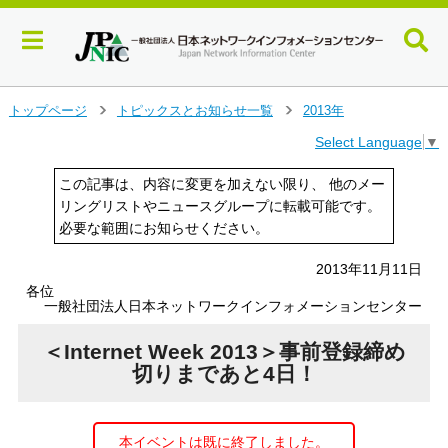
メ
トップページ
トピックスとお知らせ一覧
2013年
＞
＞
イ
Select Language
▼
ン
コ
この記事は、内容に変更を加えない限り、 他のメー
ン
リングリストやニュースグループに転載可能です。
テ
必要な範囲にお知らせください。
ン
ツ
へ
2013年11月11日
ジ
各位
一般社団法人日本ネットワークインフォメーションセンター
ャ
ン
＜Internet Week 2013＞事前登録締め
プ
す
切りまであと4日！
る
本イベントは既に終了しました。