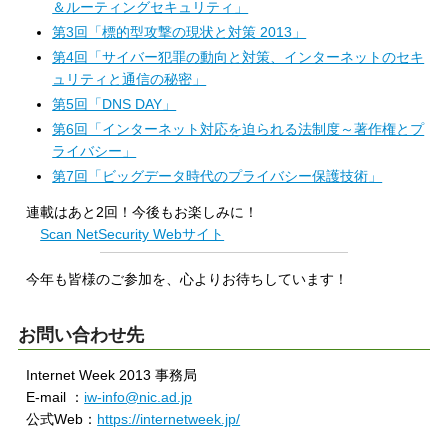
＆ルーティングセキュリティ」
第3回「標的型攻撃の現状と対策 2013」
第4回「サイバー犯罪の動向と対策、インターネットのセキ
ュリティと通信の秘密」
第5回「DNS DAY」
第6回「インターネット対応を迫られる法制度～著作権とプ
ライバシー」
第7回「ビッグデータ時代のプライバシー保護技術」
連載はあと2回！今後もお楽しみに！
Scan NetSecurity Webサイト
今年も皆様のご参加を、心よりお待ちしています！
お問い合わせ先
Internet Week 2013 事務局
E-mail ：
iw-info@nic.ad.jp
公式Web：
https://internetweek.jp/