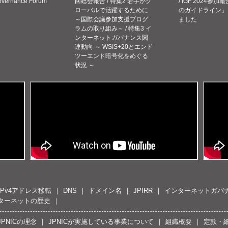
Governance Forum
回総会報告 / 特集2 若手がグ
/ IGF 2024参加報
ローバルで活躍するために
のガイドライン」
～国際会議参加支援プログ
ました
ラムの取り組み～ / 特集3 イ
ンターネットガバナンス関
連動向 ～ WSIS+20とエンド
ツーエンド暗号化をめぐる
状況 ～
IPv4アドレス移転
DNS
ドメイン名
JPIRR
インターネットガバ
ターネットの歴史
JPNICの理念
JPNICが実施している事業について
組織概要
定款・