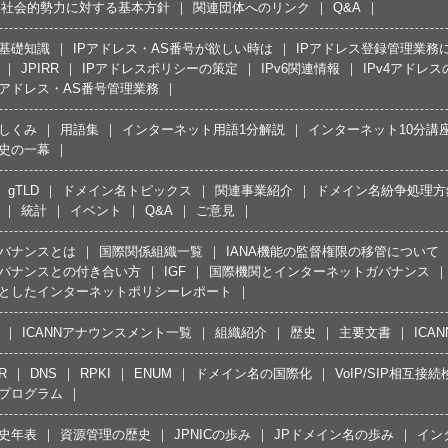
反社会的勢力に対する基本方針
関連団体へのリンク
Q&A
の基礎知識
IPアドレス・AS番号が欲しい時は
IPアドレス登録管理業務
JPIRR
IPアドレスポリシーの策定
IPv6関連情報
IPv4アドレ
Pアドレス・AS番号管理業務
しくみ
用語集
インターネット用語1分解説
インターネット10分講
史の一幕
gTLD
ドメイン名トピックス
関連事業紹介
ドメイン名紛争処理方針
統計
イベント
Q&A
ご意見
バナンスとは
国際関係組織一覧
IANA機能の監督権限の移管について
バナンスとの付き合い方
IGF
国際機関とインターネットガバナンス
としたインターネットポリシーレポート
ICANNアナウンスメント一覧
組織紹介
歴史
主要文書
ICA
R
DNS
RPKI
ENUM
ドメイン名の国際化
VoIP/SIP相互
プログラム
史年表
資源管理の歴史
JPNICの歩み
JPドメイン名の歩み
イン