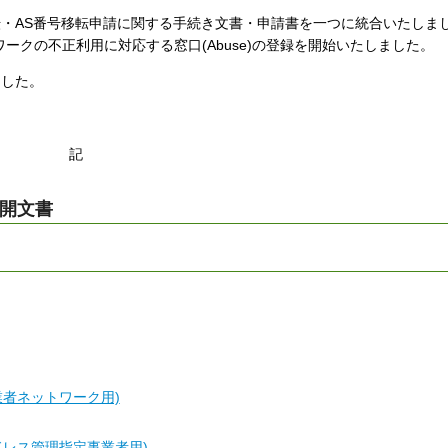
ドレス移転・AS番号移転申請に関する手続き文書・申請書を一つに統合いたしま
ワークの不正利用に対応する窓口(Abuse)の登録を開始いたしました。
ました。
。
記
公開文書
業者ネットワーク用)
ドレス管理指定事業者用)