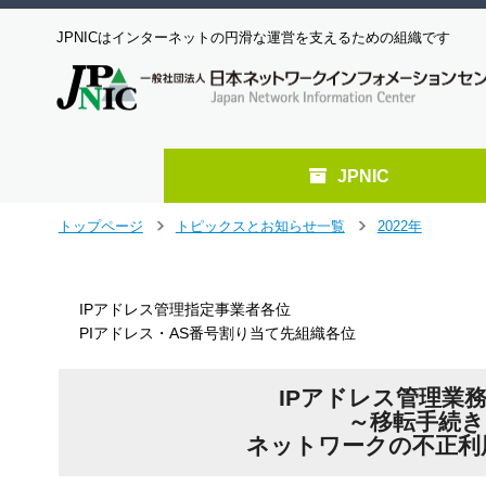
JPNICはインターネットの円滑な運営を支えるための組織です
JPNIC
メ
トップページ
トピックスとお知らせ一覧
2022年
＞
＞
イ
ン
コ
IPアドレス管理指定事業者各位
ン
PIアドレス・AS番号割り当て先組織各位
テ
ン
ツ
IPアドレス管理業務
へ
～移転手続
ジ
ャ
ネットワークの不正利用
ン
プ