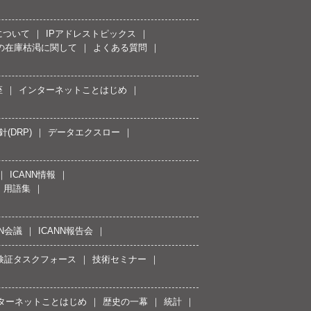
について
IPアドレストピックス
スの在庫枯渇に関して
よくある質問
座
インターネットことはじめ
(DRP)
データエクスロー
ICANN情報
用語集
NN会議
ICANN報告会
接続検証タスクフォース
技術セミナー
ターネットことはじめ
歴史の一幕
統計