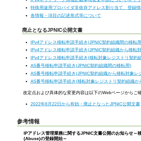
特殊用途用プロバイダ非依存アドレス割り当て、登録情
各情報・項目の記述形式等について
廃止となるJPNIC公開文書
IPv4アドレス移転申請手続き(JPNIC契約組織間の移転用
IPv4アドレス移転申請手続き(JPNIC契約組織から移
IPv4アドレス移転申請手続き(移転対象レジストリ契約組
AS番号移転申請手続き(JPNIC契約組織間の移転用)
AS番号移転申請手続き(JPNIC契約組織から移転対象
AS番号移転申請手続き(移転対象レジストリ契約組織から
改定点および具体的な変更内容は以下のWebページからご
2022年8月22日から有効・廃止となったJPNIC公開文書
参考情報
IPアドレス管理業務に関するJPNIC文書公開のお知ら
(Abuse)の登録開始～