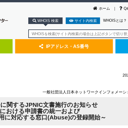
ホーム
Q
WHOISとは？
WHOIS 検索
サイト内検索
IPアドレス・AS番号
2
一般社団法人日本ネットワークインフォメーシ
に関するJPNIC文書施行のお知らせ
きにおける申請書の統一および
に対応する窓口(Abuse)の登録開始～