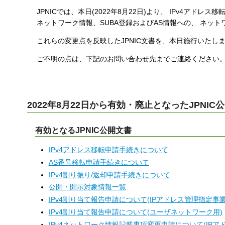
す
JPNICでは、本日(2022年8月22日)より、 IPv4ア
る
ネットワーク情報、SUBA登録およびAS情報への、 ネット
これらの変更点を反映したJPNIC文書を、本日施行いたし
ご不明の点は、下記のお問い合わせ先までご連絡ください
2022年8月22日から有効・廃止となったJPNIC
有効となるJPNIC公開文書
IPv4アドレス移転申請手続きについて
AS番号移転申請手続きについて
IPv4割り振り/返却申請手続きについて
公開・開示対象情報一覧
IPv4割り当て報告申請について(IPアドレス管理指定事
IPv4割り当て報告申請について(ユーザネットワーク用)
IPv4ネットワーク情報記載事項変更申請について(IPア