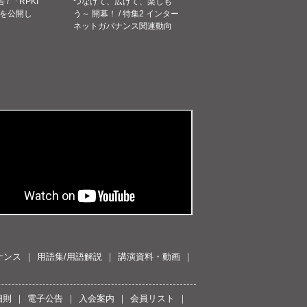
告 / 「RPKI
つなげて、広げて、楽しも
を公開し
う～ 開幕！ / 特集2 インター
ネットガバナンス関連動向
ナンス
用語集/用語解説
講演資料・動画
細則
電子公告
入会案内
会員リスト