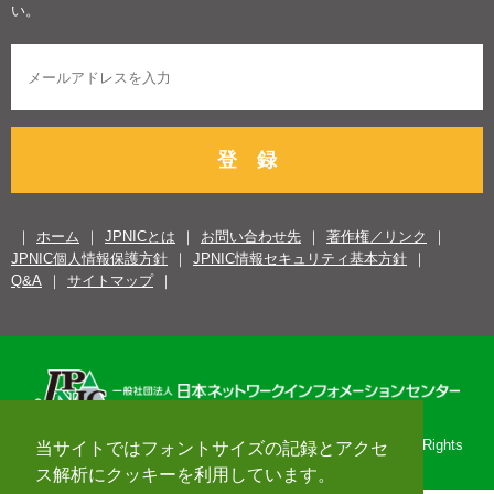
い。
登 録
ホーム
JPNICとは
お問い合わせ先
著作権／リンク
JPNIC個人情報保護方針
JPNIC情報セキュリティ基本方針
Q&A
サイトマップ
Copyright© 1996-2026 Japan Network Information Center. All Rights
当サイトではフォントサイズの記録とアクセ
Reserved.
ス解析にクッキーを利用しています。