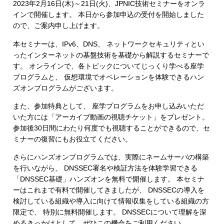
2023年2月16日(木)～21日(火)、JPNIC技術セミナーをオンラ
インで開催します。 本日から参加申込の受付を開始しました
ので、ご案内申し上げます。
本セミナーは、IPv6、DNS、 ネットワークセキュリティとい
ったインターネットの基盤技術を基礎から解説するセミナーで
す。 オンラインで、各トピックについてじっくり学べる座学
プログラムと、 仮想環境でオペレーションを体験できるハン
ズオンプログラムがございます。
また、参加特典として、 座学プログラムをお申し込みいただ
いた方には「アーカイブ動画の視聴チケット」をプレゼント。
参加後30日間にわたり何度でも視聴することができるので、セ
ミナーの復習にもお役立てください。
さらにハンズオンプログラムでは、実際にネームサーバの構築
を行いながら、 DNSSEC署名や検証方法を体験学習できる
「DNSSEC基礎」ハンズオンを無料で開催します。 本セミナ
ーはこれまで有料で開催してきましたが、 DNSSECの導入を
検討している組織や導入に向けて情報収集をしている組織の方
限定で、 特別に無料開催します。 DNSSECについて理解を深
めるきっかけとして、ぜひこの機会をご利用ください。