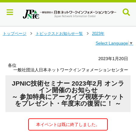
メ
トップページ
トピックスとお知らせ一覧
2023年
＞
＞
イ
Select Language
▼
ン
コ
ン
2023年1月20日
テ
各位
ン
一般社団法人日本ネットワークインフォメーションセンター
ツ
へ
JPNIC技術セミナー 2023年2月 オンラ
ジ
イン開催のお知らせ
ャ
～ 参加特典にアーカイブ視聴チケット
ン
をプレゼント・年度末の復習に！ ～
プ
す
る
本イベントは既に終了しました。