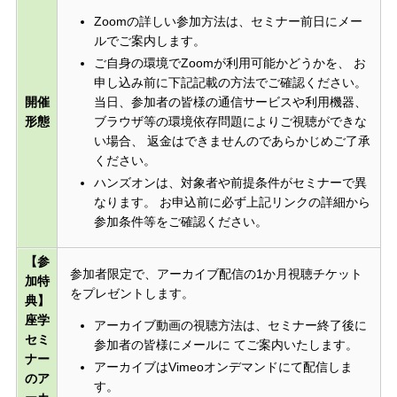
Zoomの詳しい参加方法は、セミナー前日にメー
ルでご案内します。
ご自身の環境でZoomが利用可能かどうかを、 お
申し込み前に下記記載の方法でご確認ください。
開催
当日、参加者の皆様の通信サービスや利用機器、
形態
ブラウザ等の環境依存問題によりご視聴ができな
い場合、 返金はできませんのであらかじめご了承
ください。
ハンズオンは、対象者や前提条件がセミナーで異
なります。 お申込前に必ず上記リンクの詳細から
参加条件等をご確認ください。
【参
参加者限定で、アーカイブ配信の1か月視聴チケット
加特
をプレゼントします。
典】
座学
アーカイブ動画の視聴方法は、セミナー終了後に
セミ
参加者の皆様にメールに てご案内いたします。
ナー
アーカイブはVimeoオンデマンドにて配信しま
のア
す。