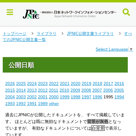
メ
トップページ
ライブラリ
JPNIC公開文書ライブラリ
すべ
＞
＞
＞
イ
てのJPNIC公開文書一覧
ン
Select Language
▼
コ
ン
テ
公開日順
ン
ツ
へ
2026
2025
2024
2023
2022
2021
2020
2019
2018
2017
2016
ジ
2015
2014
2013
2012
2011
2010
2009
2008
2007
2006
2005
ャ
2004
2003
2002
2001
2000
1999
1998
1997
1996
1995
1994
ン
1993
1992
1991
1989
other
プ
す
過去にJPNICが公開したドキュメントを、 すべて掲載していま
る
す。 ほとんどは既に無効なドキュメントで
背景が灰色
となっ
ていますが、 有効なドキュメントについては
白背景
で表示し
ています。