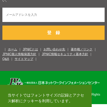
い。
登 録
ホーム
JPNICとは
お問い合わせ先
著作権／リンク
JPNIC個人情報保護方針
JPNIC情報セキュリティ基本方針
Q&A
サイトマップ
Copyright© 1996-2026 Japan Network Information Center. All Rights
当サイトではフォントサイズの記録とアクセ
Reserved.
ス解析にクッキーを利用しています。