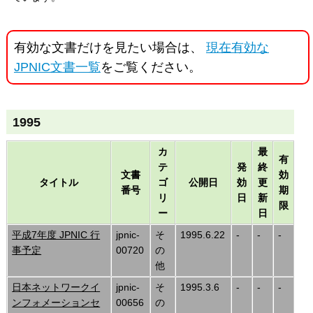
有効な文書だけを見たい場合は、
現在有効な
JPNIC文書一覧
をご覧ください。
1995
カ
最
有
テ
発
終
文書
効
タイトル
ゴ
公開日
効
更
番号
期
リ
日
新
限
ー
日
平成7年度 JPNIC 行
jpnic-
そ
1995.6.22
-
-
-
事予定
00720
の
他
日本ネットワークイ
jpnic-
そ
1995.3.6
-
-
-
ンフォメーションセ
00656
の