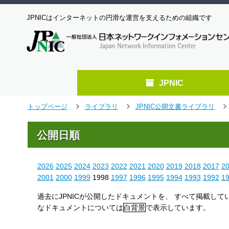
JPNICはインターネットの円滑な運営を支えるための組織です
JPNIC
メ
トップページ
ライブラリ
JPNIC公開文書ライブラリ
＞
＞
＞
イ
ン
公開日順
コ
ン
テ
2026
2025
2024
2023
2022
2021
2020
2019
2018
2017
2
ン
ツ
2001
2000
1999
1998
1997
1996
1995
1994
1993
1992
1
へ
過去にJPNICが公開したドキュメントを、 すべて掲載し
ジ
なドキュメントについては
白背景
で表示しています。
ャ
ン
プ