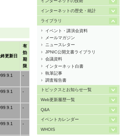
インターネットの技術
インターネットの歴史・統計
ライブラリ
イベント・講演会資料
メールマガジン
ニュースレター
有
JPNIC公開文書ライブラリ
効
最終更新日
期
会議資料
限
インターネット白書
執筆記事
999.9.1
-
調査報告書
トピックスとお知らせ一覧
999.9.1
-
Web更新履歴一覧
999.9.1
-
Q&A
イベントカレンダー
999.9.1
-
WHOIS