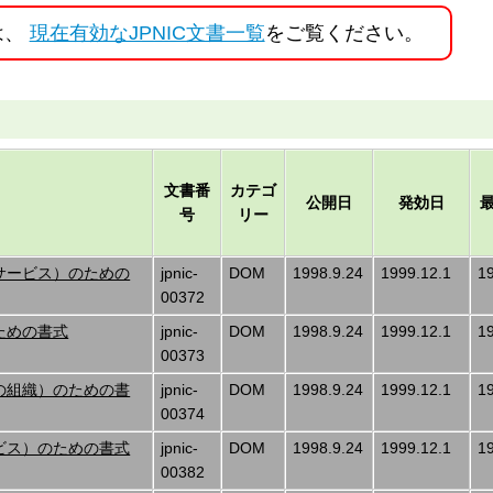
は、
現在有効なJPNIC文書一覧
をご覧ください。
文書番
カテゴ
公開日
発効日
号
リー
サービス）のための
jpnic-
DOM
1998.9.24
1999.12.1
1
00372
ための書式
jpnic-
DOM
1998.9.24
1999.12.1
1
00373
の組織）のための書
jpnic-
DOM
1998.9.24
1999.12.1
1
00374
ビス）のための書式
jpnic-
DOM
1998.9.24
1999.12.1
1
00382