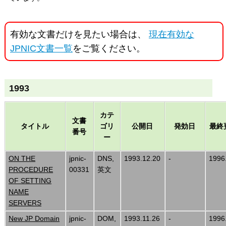
有効な文書だけを見たい場合は、
現在有効な
JPNIC文書一覧
をご覧ください。
1993
カテ
文書
タイトル
ゴリ
公開日
発効日
最終
番号
ー
ON THE
jpnic-
DNS,
1993.12.20
-
1996
PROCEDURE
00331
英文
OF SETTING
NAME
SERVERS
New JP Domain
jpnic-
DOM,
1993.11.26
-
1996