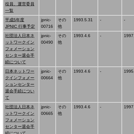
役員、運営委員
一覧
平成5年度
jpnic-
その
1993.5.31
-
-
JPNIC 行事予定
00716
他
社団法人日本ネ
jpnic-
その
1993.4.6
-
1997
ットワークイン
00490
他
フォメーション
センター退会手
続について
日本ネットワー
jpnic-
その
1993.4.6
-
1995
クインフォメー
00664
他
ションセンター
退会手続につい
て
社団法人日本ネ
jpnic-
その
1993.4.6
-
1997
ットワークイン
00665
他
フォメーション
センター退会手
続について