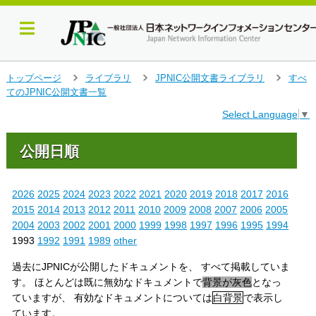
メ
トップページ
ライブラリ
JPNIC公開文書ライブラリ
すべ
＞
＞
＞
イ
てのJPNIC公開文書一覧
ン
Select Language
▼
コ
ン
テ
公開日順
ン
ツ
へ
2026
2025
2024
2023
2022
2021
2020
2019
2018
2017
2016
ジ
2015
2014
2013
2012
2011
2010
2009
2008
2007
2006
2005
ャ
2004
2003
2002
2001
2000
1999
1998
1997
1996
1995
1994
ン
1993
1992
1991
1989
other
プ
す
過去にJPNICが公開したドキュメントを、 すべて掲載していま
る
す。 ほとんどは既に無効なドキュメントで
背景が灰色
となっ
ていますが、 有効なドキュメントについては
白背景
で表示し
ています。