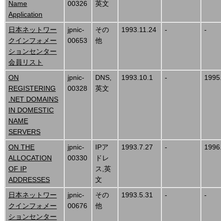
Name
00326
英文
Application
日本ネットワー
jpnic-
その
1993.11.24
-
-
クインフォメー
00653
他
ションセンター
会員リスト
ON
jpnic-
DNS,
1993.10.1
-
1995
REGISTERING
00328
英文
.NET DOMAINS
IN DOMESTIC
NAME
SERVERS
ON THE
jpnic-
IPア
1993.7.27
-
1996
ALLOCATION
00330
ドレ
OF IP
ス,英
ADDRESSES
文
日本ネットワー
jpnic-
その
1993.5.31
-
-
クインフォメー
00676
他
ションセンター