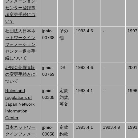
フォメーション
センター登録事
項変更手続につ
いて
社団法人日本ネ
jpnic-
その
1993.4.6
-
1997
ットワークイン
00738
他
フォメーション
センター退会手
続について
JPNIC会員情報
jpnic-
DB
1993.4.6
-
2001
の変更手続きに
00769
ついて
Rules and
jpnic-
定款
1993.4.1
-
1996
regulations of
00335
約款,
Japan Network
英文
Information
Center
日本ネットワー
jpnic-
定款
1993.4.1
1993.4.9
1993
クインフォメー
00658
約款