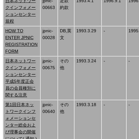
日本ネットワー
jpnic-
定款
1993.4.1
1996.9.1
1996
クインフォメー
00663
約款
ションセンター
規程
HOW TO
jpnic-
DB,英
1993.3.29
-
1995
ENTER JPNIC
00028
文
REGISTRATION
FORM
日本ネットワー
jpnic-
その
1993.3.24
-
-
クインフォメー
00675
他
ションセンター
平成5年度正会
員の会員種別に
関する注意
第1回日本ネッ
jpnic-
その
1993.3.18
-
-
トワークインフ
00640
他
ォメーションセ
ンター総会およ
び理事会の開催
について( 通知 )