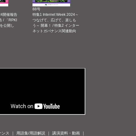
88号
 2024開催報告
特集1 Internet Week 2024～
告 / 「RPKI
つなげて、広げて、楽しも
を公開し
う～ 開幕！ / 特集2 インター
ネットガバナンス関連動向
ナンス
用語集/用語解説
講演資料・動画