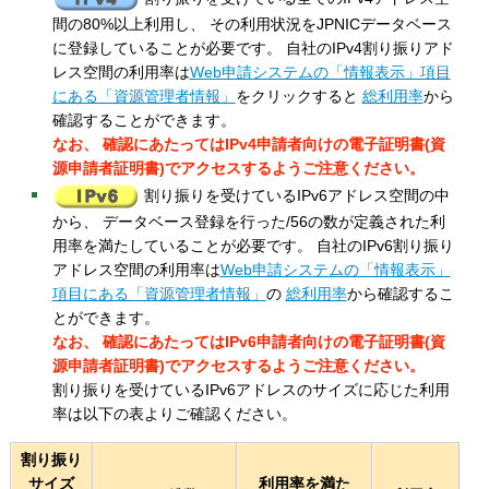
間の80%以上利用し、 その利用状況をJPNICデータベース
に登録していることが必要です。 自社のIPv4割り振りアド
レス空間の利用率は
Web申請システムの「情報表示」項目
にある「資源管理者情報」
をクリックすると
総利用率
から
確認することができます。
なお、 確認にあたってはIPv4申請者向けの電子証明書(資
源申請者証明書)でアクセスするようご注意ください。
割り振りを受けているIPv6アドレス空間の中
から、 データベース登録を行った/56の数が定義された利
用率を満たしていることが必要です。 自社のIPv6割り振り
アドレス空間の利用率は
Web申請システムの「情報表示」
項目にある「資源管理者情報」
の
総利用率
から確認するこ
とができます。
なお、 確認にあたってはIPv6申請者向けの電子証明書(資
源申請者証明書)でアクセスするようご注意ください。
割り振りを受けているIPv6アドレスのサイズに応じた利用
率は以下の表よりご確認ください。
割り振り
サイズ
利用率を満た