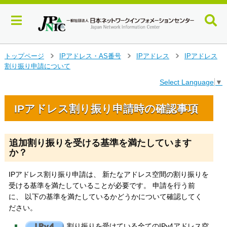
メ
トップページ
IPアドレス・AS番号
IPアドレス
IPアドレス
イ
割り振り申請について
>
>
>
ン
Select Language
▼
コ
ン
テ
IPアドレス割り振り申請時の確認事項
ン
ツ
へ
追加割り振りを受ける基準を満たしています
ジ
か？
ャ
ン
IPアドレス割り振り申請は、 新たなアドレス空間の割り振りを
プ
受ける基準を満たしていることが必要です。 申請を行う前
す
に、 以下の基準を満たしているかどうかについて確認してく
る
ださい。
割り振りを受けている全てのIPv4アドレス空