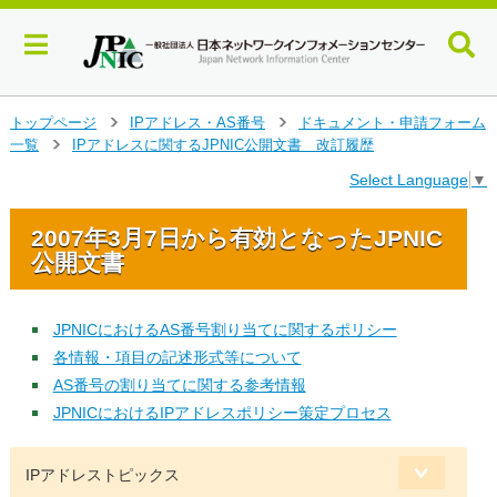
メ
トップページ
IPアドレス・AS番号
ドキュメント・申請フォーム
>
>
イ
一覧
IPアドレスに関するJPNIC公開文書 改訂履歴
>
ン
Select Language
▼
コ
ン
テ
2007年3月7日から有効となったJPNIC
ン
公開文書
ツ
へ
ジ
JPNICにおけるAS番号割り当てに関するポリシー
ャ
各情報・項目の記述形式等について
ン
AS番号の割り当てに関する参考情報
プ
す
JPNICにおけるIPアドレスポリシー策定プロセス
る
IPアドレストピックス