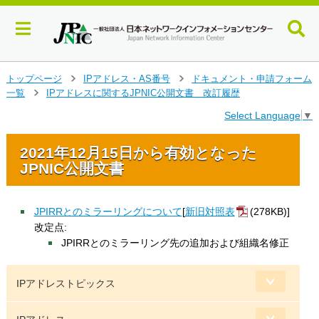
メ
トップページ
IPアドレス・AS番号
ドキュメント・申請フォーム
>
>
イ
一覧
IPアドレスに関するJPNIC公開文書 改訂履歴
>
ン
Select Language
▼
コ
ン
テ
2021年12月15日から有効となった
ン
JPNIC公開文書
ツ
へ
ジ
JPIRRとのミラーリングについて
[
新旧対照表
(278KB)]
ャ
改定点:
ン
JPIRRとのミラーリング先の追加および組織名修正
プ
す
る
IPアドレストピックス