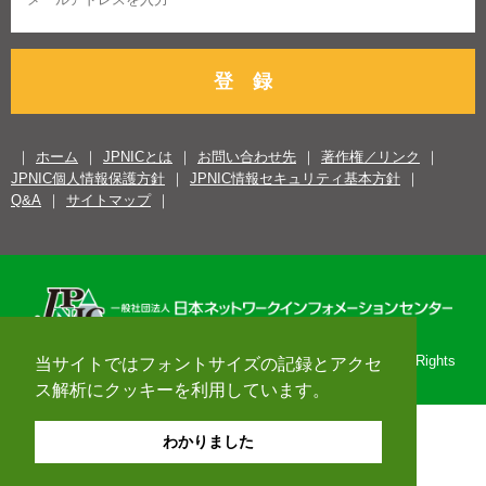
登 録
ホーム
JPNICとは
お問い合わせ先
著作権／リンク
JPNIC個人情報保護方針
JPNIC情報セキュリティ基本方針
Q&A
サイトマップ
Copyright© 1996-2026 Japan Network Information Center. All Rights
当サイトではフォントサイズの記録とアクセ
Reserved.
ス解析にクッキーを利用しています。
わかりました