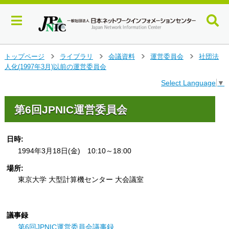
メ
トップページ
ライブラリ
会議資料
運営委員会
社団法
>
>
>
>
イ
人化(1997年3月)以前の運営委員会
ン
Select Language
▼
コ
ン
テ
第6回JPNIC運営委員会
ン
ツ
へ
日時:
ジ
1994年3月18日(金) 10:10～18:00
ャ
場所:
ン
プ
東京大学 大型計算機センター 大会議室
す
る
議事録
第6回JPNIC運営委員会議事録