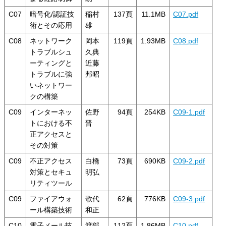
C07
暗号化/認証技
稲村
137頁
11.1MB
C07.pdf
術とその応用
雄
C08
ネットワーク
岡本
119頁
1.93MB
C08.pdf
トラブルシュ
久典
ーティングと
近藤
トラブルに強
邦昭
いネットワー
クの構築
C09
インターネッ
佐野
94頁
254KB
C09-1.pdf
トにおける不
晋
正アクセスと
その対策
C09
不正アクセス
白橋
73頁
690KB
C09-2.pdf
対策とセキュ
明弘
リティツール
C09
ファイアウォ
歌代
62頁
776KB
C09-3.pdf
ール構築技術
和正
C10
電子メール技
渡部
112頁
1.86MB
C10.pdf