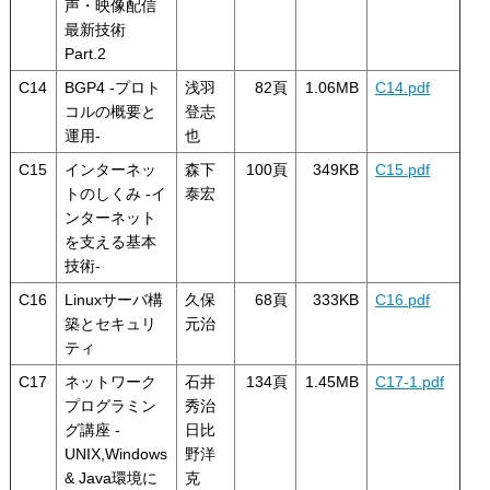
声・映像配信
最新技術
Part.2
C14
BGP4 -プロト
浅羽
82頁
1.06MB
C14.pdf
コルの概要と
登志
運用-
也
C15
インターネッ
森下
100頁
349KB
C15.pdf
トのしくみ -イ
泰宏
ンターネット
を支える基本
技術-
C16
Linuxサーバ構
久保
68頁
333KB
C16.pdf
築とセキュリ
元治
ティ
C17
ネットワーク
石井
134頁
1.45MB
C17-1.pdf
プログラミン
秀治
グ講座 -
日比
UNIX,Windows
野洋
& Java環境に
克