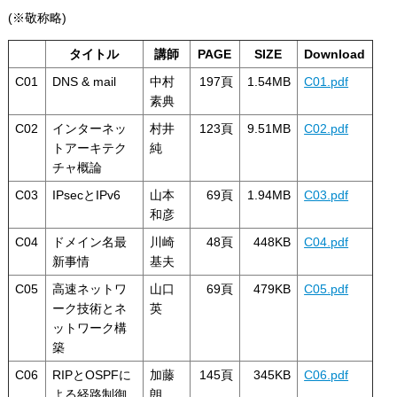
(※敬称略)
タイトル
講師
PAGE
SIZE
Download
C01
DNS & mail
中村
197頁
1.54MB
C01.pdf
素典
C02
インターネッ
村井
123頁
9.51MB
C02.pdf
トアーキテク
純
チャ概論
C03
IPsecとIPv6
山本
69頁
1.94MB
C03.pdf
和彦
C04
ドメイン名最
川崎
48頁
448KB
C04.pdf
新事情
基夫
C05
高速ネットワ
山口
69頁
479KB
C05.pdf
ーク技術とネ
英
ットワーク構
築
C06
RIPとOSPFに
加藤
145頁
345KB
C06.pdf
よる経路制御
朗