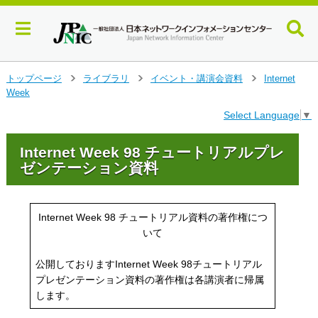
メ
トップページ
ライブラリ
イベント・講演会資料
Internet
>
>
>
イ
Week
ン
Select Language
▼
コ
ン
テ
Internet Week 98 チュートリアルプレ
ン
ゼンテーション資料
ツ
へ
ジ
Internet Week 98 チュートリアル資料の著作権につ
ャ
いて
ン
プ
す
公開しておりますInternet Week 98チュートリアル
る
プレゼンテーション資料の著作権は各講演者に帰属
します。