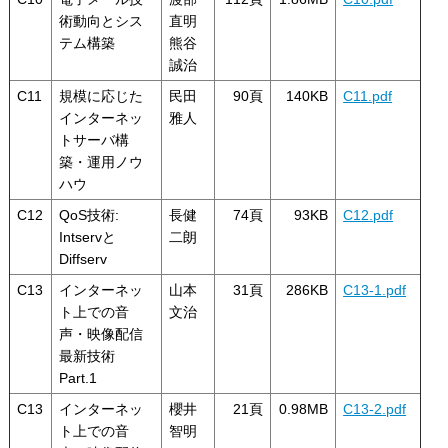
術動向とシス
直明
テム構築
熊谷
誠治
C11
規模に応じた
民田
90頁
140KB
C11.pdf
インターネッ
雅人
トサーバ構
築・運用ノウ
ハウ
C12
QoS技術:
長健
74頁
93KB
C12.pdf
Intservと
二朗
Diffserv
C13
インターネッ
山本
31頁
286KB
C13-1.pdf
ト上での音
文治
声・映像配信
最新技術
Part.1
C13
インターネッ
櫻井
21頁
0.98MB
C13-2.pdf
ト上での音
智明