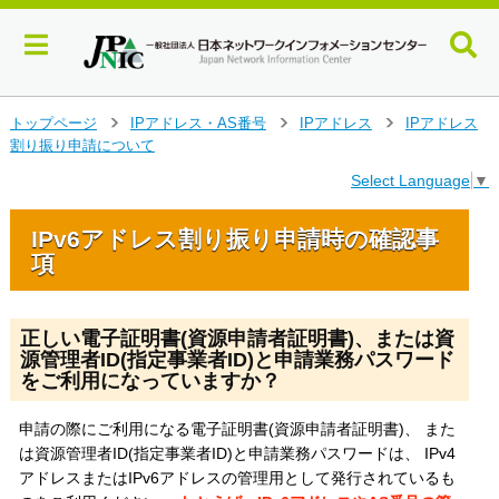
メ
トップページ
IPアドレス・AS番号
IPアドレス
IPアドレス
イ
割り振り申請について
>
>
>
ン
Select Language
▼
コ
ン
テ
IPv6アドレス割り振り申請時の確認事
ン
項
ツ
へ
ジ
正しい電子証明書(資源申請者証明書)、または資
ャ
源管理者ID(指定事業者ID)と申請業務パスワード
ン
をご利用になっていますか？
プ
す
申請の際にご利用になる電子証明書(資源申請者証明書)、 また
る
は資源管理者ID(指定事業者ID)と申請業務パスワードは、 IPv4
アドレスまたはIPv6アドレスの管理用として発行されているも