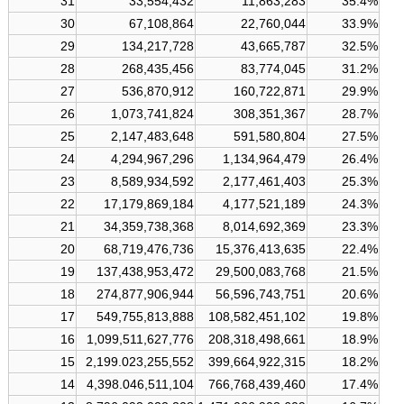
31
33,554,432
11,863,283
35.4%
30
67,108,864
22,760,044
33.9%
29
134,217,728
43,665,787
32.5%
28
268,435,456
83,774,045
31.2%
27
536,870,912
160,722,871
29.9%
26
1,073,741,824
308,351,367
28.7%
25
2,147,483,648
591,580,804
27.5%
24
4,294,967,296
1,134,964,479
26.4%
23
8,589,934,592
2,177,461,403
25.3%
22
17,179,869,184
4,177,521,189
24.3%
21
34,359,738,368
8,014,692,369
23.3%
20
68,719,476,736
15,376,413,635
22.4%
19
137,438,953,472
29,500,083,768
21.5%
18
274,877,906,944
56,596,743,751
20.6%
17
549,755,813,888
108,582,451,102
19.8%
16
1,099,511,627,776
208,318,498,661
18.9%
15
2,199.023,255,552
399,664,922,315
18.2%
14
4,398.046,511,104
766,768,439,460
17.4%