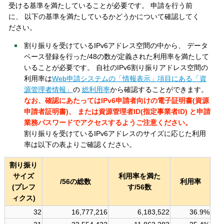
受ける基準を満たしていることが必要です。 申請を行う前
に、 以下の基準を満たしているかどうかについて確認してく
ださい。
割り振りを受けているIPv6アドレス空間の中から、 データ
ベース登録を行った/48の数が定義された利用率を満たして
いることが必要です。 自社のIPv6割り振りアドレス空間の
利用率は
Web申請システムの「情報表示」項目にある「資
源管理者情報」
の
総利用率
から確認することができます。
なお、確認にあたってはIPv6申請者向けの電子証明書(資源
申請者証明書)、 または資源管理者ID(指定事業者ID) と申請
業務パスワードでアクセスするようご注意ください。
割り振りを受けているIPv6アドレスのサイズに応じた利用
率は以下の表よりご確認ください。
割り振り
サイズ
利用率を満た
/56の総数
利用率
(プレフ
す/56数
ィクス)
32
16,777,216
6,183,522
36.9%